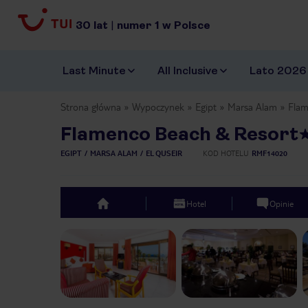
30
lat
|
numer
1
w Polsce
Last Minute
All Inclusive
Lato 2026
Strona główna
Wypoczynek
Egipt
Marsa Alam
Flam
Flamenco Beach & Resort
EGIPT
MARSA ALAM
EL QUSEIR
KOD HOTELU
RMF14020
Hotel
Opinie
top
Previous slide