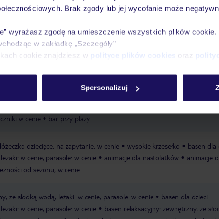
połecznościowych. Brak zgody lub jej wycofanie może negatywni
ie” wyrażasz zgodę na umieszczenie wszystkich plików cookie
Ważn
wchodząc w zakładkę „Szczegóły”
Pokoje
Wyżywienie
Atrakcje
infor
ikach cookie znajdziesz w
polityce plików cookies
oraz
polity
Spersonalizuj
Z
rywatna
łagodnie opadająca
zalecane obuwie kąpielowe
leżaki w
ęczniki w cenie
bar przy plaży
łóżeczko dziecięce: na zapytanie, w cenie
wysokie krzesełko
basen dla d
eżaki: w cenie, parasole: w cenie
animacje dla nastolatków
animacje d
leżności od sezonu, w cenie
y, ze słodką wodą, leżaki: w cenie, parasole: w cenie
basen dla dzieci:
eżaki: w cenie, parasole: w cenie
basen relaksacyjny: zewnętrzny, ze sło