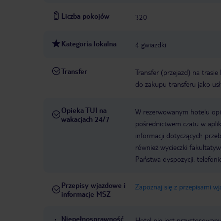
Liczba pokojów
320
Kategoria lokalna
4 gwiazdki
Transfer
Transfer (przejazd) na trasi
do zakupu transferu jako us
Opieka TUI na
W rezerwowanym hotelu opiek
wakacjach 24/7
pośrednictwem czatu w aplik
informacji dotyczących prze
również wycieczki fakultaty
Państwa dyspozycji: telefon
Przepisy wjazdowe i
Zapoznaj się z przepisami w
informacje MSZ
Niepełnosprawność
Hotel nie jest przystosowan