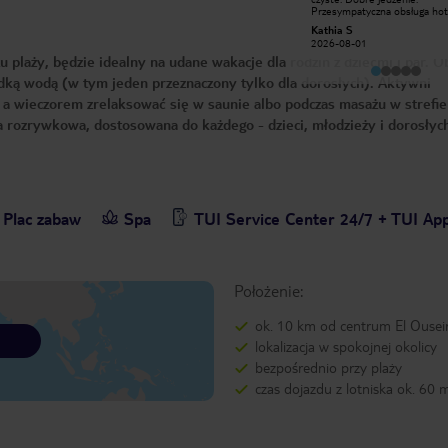
zewnętrzną taxi 4 usd, napoje i leżaki
Przesympatyczna obsługa hot
free. Pokoje czyste, miła obsługa,
oraz wspaniali i zawsze uśmiec
Ryszard C
Kathia S
bardzo dobre jedzenie, ŚWIETNA
kelnerzy i barmani pomimo
2026-07-18
2026-08-01
grupa animacyjna, bardzo ładny
zmęczenia i upału. Widoki pię
plaży, będzie idealny na udane wakacje dla rodzin z dziećmi i par. O
ogród. Polecamy👍
oraz rafa koralowa z pomostu 
Słaby internet.
odką wodą (w tym jeden przeznaczony tylko dla dorosłych). Aktywni
 a wieczorem zrelaksować się w saunie albo podczas masażu w strefie
 rozrywkowa, dostosowana do każdego - dzieci, młodzieży i dorosłyc
Plac zabaw
Spa
TUI Service Center 24/7 + TUI Ap
Położenie:
ok. 10 km od centrum El Ousei
lokalizacja w spokojnej okolicy
bezpośrednio przy plaży
czas dojazdu z lotniska ok. 60 