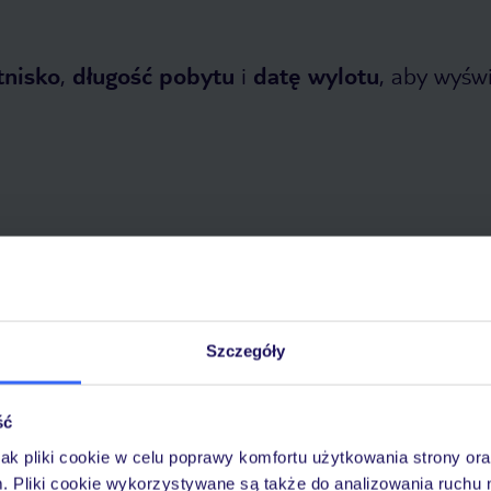
tnisko
,
długość pobytu
i
datę wylotu
, aby wyświe
opada 2026
do
30 kwietnia 2027
Dlaczego warto wybrać TUI?
Szczegóły
ść
óży
Tylko u nas opieka na
10
jak pliki cookie w celu poprawy komfortu użytkowania strony or
30 lat w Polsce
wakacjach 24/7
m. Pliki cookie wykorzystywane są także do analizowania ruchu 