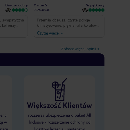
Bardzo dobry
Wyjątkowy
Marcin S
2026-08-01
a, sympatyczna
Przemiła obsługa, czyste pokoje
 kelnerzy
klimatyzowane, piękna rafa koralowa.
Jedzenie w porządku.
Czytaj więcej
»
iebie. Pokoje
tory jest
opłaca się go
Zobacz więcej opinii
»
 prywatnie).
a.
Większość Klientów
ienci
rozszerza ubezpieczenia o pakiet All
ji w
Inclusive - rozszerzenie ochrony od
nacji
kosztów leczenia i następstw