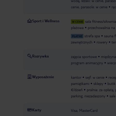
wodą, leżaki: w cenie, paraso
cenie, parasole: w cenie
rę
Sport i Wellness
sala fitness/siłownia
W CENIE
plażowa
przechowalnia na
strefa spa
sauna f
PŁATNE
zewnętrznych
rowery
te
Rozrywka
zajęcia sportowe
międzynar
program animacyjny
wiecz
Wyposażenie
kantor
sejf: w cenie
rece
pamiątkami
sklepy
butik
€/dzień
pralnia: za opłatą
parking, niezadaszony
sale
Karty
Visa, MasterCard