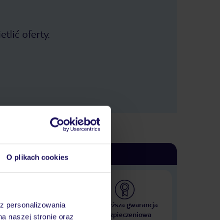
tlić oferty.
O plikach cookies
 000 hoteli w ponad 50
Najwyższa gwarancja
az personalizowania
krajach
ubezpieczeniowa
na naszej stronie oraz