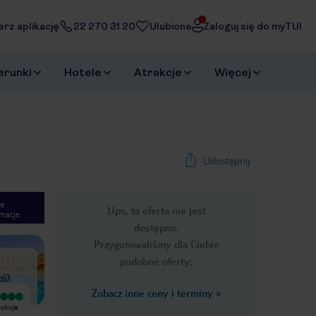
erz aplikację
22 270 31 20
Ulubione
Zaloguj się do myTUI
erunki
Hotele
Atrakcje
Więcej
Udostępnij
e
Ups, ta oferta nie jest
macje
1
/
29
dostępna.
Next slide
Przygotowaliśmy dla Ciebie
podobne oferty:
nii
)
Zobacz inne ceny i terminy
»
Bardzo dobry
Wyjątkowy
pokoje
Atmosfera bardzo fajna,
Przemiła obsługa, czyste pokoje
sympatyczna obsługa, pomocny
klimatyzowane, piękna rafa koralowa.