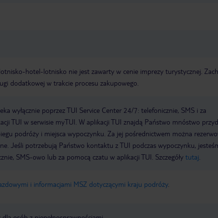
e lotnisko-hotel-lotnisko nie jest zawarty w cenie imprezy turystycznej. Za
ługi dodatkowej w trakcie procesu zakupowego.
a wyłącznie poprzez TUI Service Center 24/7: telefonicznie, SMS i za
acji TUI w serwisie myTUI. W aplikacji TUI znajdą Państwo mnóstwo przy
biegu podróży i miejsca wypoczynku. Za jej pośrednictwem można rezerw
wne. Jeśli potrzebują Państwo kontaktu z TUI podczas wypoczynku, jeste
icznie, SMS-owo lub za pomocą czatu w aplikacji TUI. Szczegóły
tutaj
.
jazdowymi i informacjami MSZ dotyczącymi kraju podróży
.
y dla osób z niepełnosprawnościami