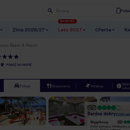
Pobi
Wpisz frazę, której szukasz
NOWOŚĆ
Zima 2026/27
Lato 2027
Oferta
Ki
enco Beach & Resort
POKAŻ NA MAPIE
Ważn
Pokoje
Wyżywienie
Atrakcje
infor
+
23
Bardzo dobry
(
1320
opi
Bardzo dobry
Wyjątkowy
Hotel dobry. Piękna rafa, a nawet
Hotel spokojny, klimatyczny, 
dwie, polecamy wyjazd na plaże
czyste. Dobre jedzenie.