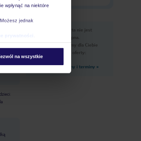
e wpłynąć na niektóre
. Możesz jednak
e
Ups, ta oferta nie jest
macje
ce prywatności
.
dostępna.
Przygotowaliśmy dla Ciebie
podobne oferty:
ezwól na wszystkie
Zobacz inne ceny i terminy
»
zieci:
la
dką