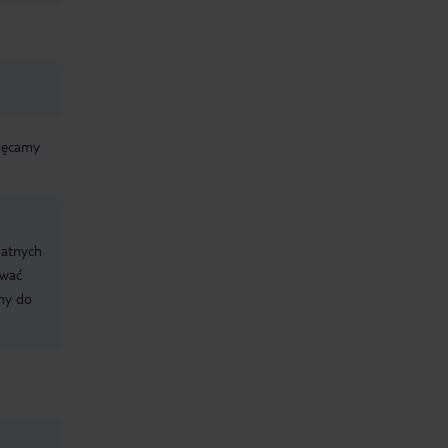
chęcamy
datnych
ować
śmy do