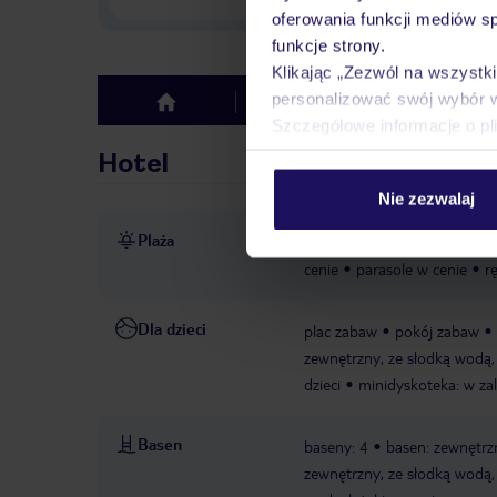
oferowania funkcji mediów s
funkcje strony.
Klikając „Zezwól na wszystk
personalizować swój wybór 
Hotel
Opinie
top
Szczegółowe informacje o pl
Hotel
Nie zezwalaj
Plaża
bezpośrednio przy plaży
p
cenie
parasole w cenie
r
Dla dzieci
plac zabaw
pokój zabaw
zewnętrzny, ze słodką wodą, l
dzieci
minidyskoteka: w za
Basen
baseny: 4
basen: zewnętrzn
zewnętrzny, ze słodką wodą, l