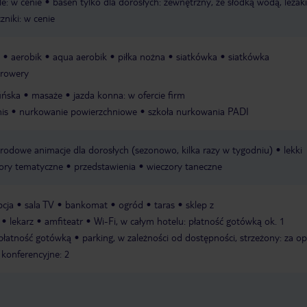
le: w cenie
basen tylko dla dorosłych: zewnętrzny, ze słodką wodą, leżaki
czniki: w cenie
aerobik
aqua aerobik
piłka nożna
siatkówka
siatkówka
 rowery
ińska
masaże
jazda konna: w ofercie firm
nis
nurkowanie powierzchniowe
szkoła nurkowania PADI
odowe animacje dla dorosłych (sezonowo, kilka razy w tygodniu)
lekki
ory tematyczne
przedstawienia
wieczory taneczne
pcja
sala TV
bankomat
ogród
taras
sklep z
lekarz
amfiteatr
Wi-Fi, w całym hotelu: płatność gotówką ok. 1
, płatność gotówką
parking, w zależności od dostępności, strzeżony: za op
 konferencyjne: 2