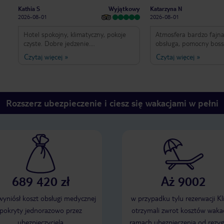
Wyjątkowy
Kathia S
Katarzyna N
2026-08-01
2026-08-01
Hotel spokojny, klimatyczny, pokoje
Atmosfera bardzo fajn
czyste. Dobre jedzenie.
obsługa, pomocny boss,
Przesympatyczna obsługa hotelu oraz
przyjaźni. Jedzenie zróżnicowane,
Czytaj więcej
»
Czytaj więcej
»
wspaniali i zawsze uśmiechnięci
każdy znajdzie coś dla s
kelnerzy i barmani pomimo zmęczenia
czyste, słaby internet, k
i upału. Widoki piękne oraz rafa
dodatkowo płatny (nie 
koralowa z pomostu także. Słaby
wykupić, lepiej wykupić
internet.
Blisko plaży, piękna raf
Rozszerz ubezpieczenie i ciesz się wakacjami w pełni
689 420 zł
Aż 9002
 wyniósł koszt obsługi medycznej
w przypadku tylu rezerwacji Kl
pokryty jednorazowo przez
otrzymali zwrot kosztów wakac
ubezpieczyciela
ramach ubezpieczenia od rezyg