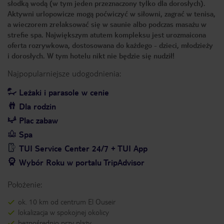
słodką wodą (w tym jeden przeznaczony tylko dla dorosłych).
Aktywni urlopowicze mogą poćwiczyć w siłowni, zagrać w tenisa,
a wieczorem zrelaksować się w saunie albo podczas masażu w
strefie spa. Największym atutem kompleksu jest urozmaicona
oferta rozrywkowa, dostosowana do każdego - dzieci, młodzieży
i dorosłych. W tym hotelu nikt nie będzie się nudził!
Najpopularniejsze udogodnienia:
Leżaki i parasole w cenie
Dla rodzin
Plac zabaw
Spa
TUI Service Center 24/7 + TUI App
Wybór Roku w portalu TripAdvisor
Położenie:
ok. 10 km od centrum El Ouseir
lokalizacja w spokojnej okolicy
bezpośrednio przy plaży