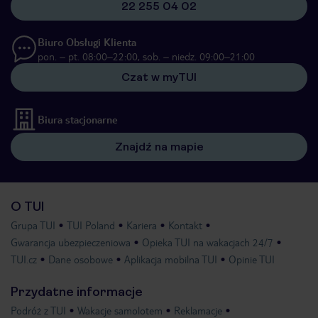
22 255 04 02
Biuro Obsługi Klienta
pon. – pt. 08:00–22:00, sob. – niedz. 09:00–21:00
Czat w myTUI
Biura stacjonarne
Znajdź na mapie
O TUI
Grupa TUI
TUI Poland
Kariera
Kontakt
Gwarancja ubezpieczeniowa
Opieka TUI na wakacjach 24/7
TUI.cz
Dane osobowe
Aplikacja mobilna TUI
Opinie TUI
Przydatne informacje
Podróż z TUI
Wakacje samolotem
Reklamacje