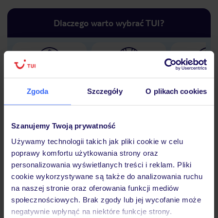
Dlaczego warto wybrać TUI?
Lider niskich cen
Największe biuro
30 lat w P
podróży w Polsce
Zgoda
Szczegóły
O plikach cookies
Szanujemy Twoją prywatność
Używamy technologii takich jak pliki cookie w celu
Hotel
poprawy komfortu użytkowania strony oraz
personalizowania wyświetlanych treści i reklam. Pliki
cookie wykorzystywane są także do analizowania ruchu
Opinie
na naszej stronie oraz oferowania funkcji mediów
społecznościowych. Brak zgody lub jej wycofanie może
negatywnie wpłynąć na niektóre funkcje strony.