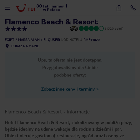
30
1
1
/
29
lat
|
numer
w Polsce
Flamenco Beach & Resort
(1320 opinii)
EGIPT
MARSA ALAM
EL QUSEIR
KOD HOTELU
RMF14020
POKAŻ NA MAPIE
Ups, ta oferta nie jest dostępna.
Przygotowaliśmy dla Ciebie
podobne oferty:
Zobacz inne ceny i terminy
»
Flamenco Beach & Resort
-
informacje
Hotel Flamenco Beach & Resort, zlokalizowany w pobliżu plaży,
będzie idealny na udane wakacje dla rodzin z dziećmi i par.
nute
Obiekt oferuje gościom 4 restauracje, ogród oraz baseny ze