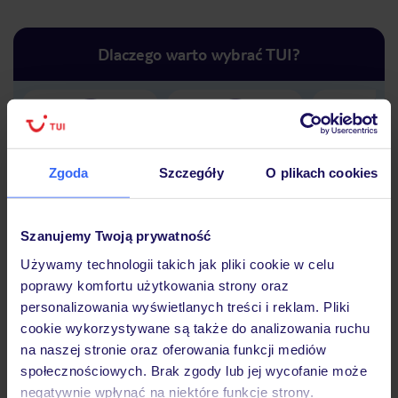
Dlaczego warto wybrać TUI?
Lider niskich cen
Największe biuro
30 lat w P
podróży w Polsce
Zgoda
Szczegóły
O plikach cookies
Szanujemy Twoją prywatność
Używamy technologii takich jak pliki cookie w celu
Hotel
poprawy komfortu użytkowania strony oraz
personalizowania wyświetlanych treści i reklam. Pliki
cookie wykorzystywane są także do analizowania ruchu
Opinie
na naszej stronie oraz oferowania funkcji mediów
społecznościowych. Brak zgody lub jej wycofanie może
negatywnie wpłynąć na niektóre funkcje strony.