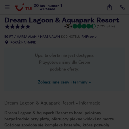
30
1
1
/
53
lat
|
numer
w Polsce
Dream Lagoon & Aquapark Resort
(5673 opinie)
EGIPT
MARSA ALAM
MARSA ALAM
KOD HOTELU
RMF18019
POKAŻ NA MAPIE
Ups, ta oferta nie jest dostępna.
Przygotowaliśmy dla Ciebie
podobne oferty:
Zobacz inne ceny i terminy
»
Dream Lagoon & Aquapark Resort
-
informacje
Dream Lagoon & Aquapark Resort to hotel położony
bezpośrednio przy plaży, oferujący piękne widoki na morze.
nute
Gościom spodoba się kompleks basenów, które pozwolą