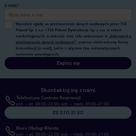
E-MAIL*
Wyrażam zgodę na przetwarzanie danych osobowych przez TUI
Poland Sp. z o.o. i TUI Poland Dystrybucja Sp. z o.o. w celach
marketingowych, w zakresie oraz celu wskazanym w
„Informacji o
przetwarzaniu danych osobowych”
, poprzez elektroniczną formę
komunikacji (e-mail), także z użyciem tzw. automatycznych
systemów wywołujących.
Zapisz się
Skontaktuj się z nami
Telefoniczne Centrum Rezerwacji
pon. – pt. 08:00–22:00, sob. – niedz. 09:00–21:00
22 270 31 20
Biuro Obsługi Klienta
pon. – pt. 08:00–22:00, sob. – niedz. 09:00–21:00