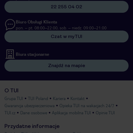
22 255 04 02
Biuro Obsługi Klienta
pon. – pt. 08:00–22:00, sob. – niedz. 09:00–21:00
Czat w myTUI
Biura stacjonarne
Znajdź na mapie
O TUI
Grupa TUI
TUI Poland
Kariera
Kontakt
Gwarancja ubezpieczeniowa
Opieka TUI na wakacjach 24/7
TUI.cz
Dane osobowe
Aplikacja mobilna TUI
Opinie TUI
Przydatne informacje