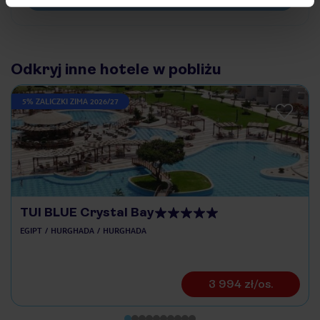
Odkryj inne hotele w pobliżu
5% ZALICZKI ZIMA 2026/27
TUI BLUE Crystal Bay
EGIPT
HURGHADA
HURGHADA
3 994 zł/os.