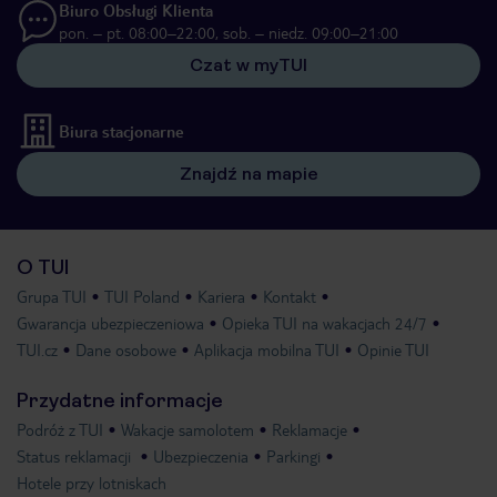
Biuro Obsługi Klienta
pon. – pt. 08:00–22:00, sob. – niedz. 09:00–21:00
Czat w myTUI
Biura stacjonarne
Znajdź na mapie
O TUI
Grupa TUI
TUI Poland
Kariera
Kontakt
Gwarancja ubezpieczeniowa
Opieka TUI na wakacjach 24/7
TUI.cz
Dane osobowe
Aplikacja mobilna TUI
Opinie TUI
Przydatne informacje
Podróż z TUI
Wakacje samolotem
Reklamacje
Status reklamacji
Ubezpieczenia
Parkingi
Hotele przy lotniskach