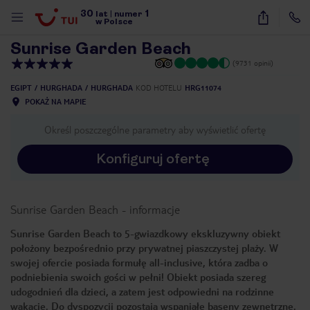
30
1
1
/
60
lat
|
numer
w Polsce
Sunrise Garden Beach
(9731 opinii)
EGIPT
HURGHADA
HURGHADA
KOD HOTELU
HRG11074
POKAŻ NA MAPIE
Określ poszczególne parametry aby wyświetlić ofertę
Konfiguruj ofertę
Sunrise Garden Beach
-
informacje
Sunrise Garden Beach to 5-gwiazdkowy ekskluzywny obiekt
położony bezpośrednio przy prywatnej piaszczystej plaży. W
swojej ofercie posiada formułę all-inclusive, która zadba o
podniebienia swoich gości w pełni! Obiekt posiada szereg
udogodnień dla dzieci, a zatem jest odpowiedni na rodzinne
nute
wakacje. Do dyspozycji pozostają wspaniałe baseny zewnętrzne,