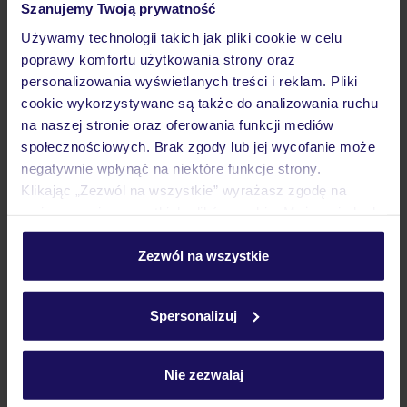
Szanujemy Twoją prywatność
Używamy technologii takich jak pliki cookie w celu
poprawy komfortu użytkowania strony oraz
Wyżywienie
personalizowania wyświetlanych treści i reklam. Pliki
cookie wykorzystywane są także do analizowania ruchu
na naszej stronie oraz oferowania funkcji mediów
Atrakcje
społecznościowych. Brak zgody lub jej wycofanie może
negatywnie wpłynąć na niektóre funkcje strony.
Klikając „Zezwól na wszystkie” wyrażasz zgodę na
Ważne informacje
umieszczenie wszystkich plików cookie. Możesz jednak
personalizować swój wybór wchodząc w zakładkę
„Szczegóły”
Zezwól na wszystkie
Szczegółowe informacje o plikach cookie znajdziesz
Często zadawane pytania
w
polityce plików cookies
oraz
polityce prywatności
.
Jak zmienić uczestników/osobę zgłaszającą?
Spersonalizuj
Czy w Hotelu będzie przedstawiciel TUI?
Na jakiej podstawie i gdzie otrzymam karty
pokładowe/bilety lotnicze?
Nie zezwalaj
Zobacz więcej