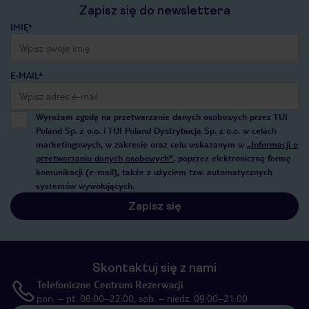
Zapisz się do newslettera
IMIĘ*
E-MAIL*
Wyrażam zgodę na przetwarzanie danych osobowych przez TUI
Poland Sp. z o.o. i TUI Poland Dystrybucja Sp. z o.o. w celach
marketingowych, w zakresie oraz celu wskazanym w
„Informacji o
przetwarzaniu danych osobowych”
, poprzez elektroniczną formę
komunikacji (e-mail), także z użyciem tzw. automatycznych
systemów wywołujących.
Zapisz się
Skontaktuj się z nami
Telefoniczne Centrum Rezerwacji
pon. – pt. 08:00–22:00, sob. – niedz. 09:00–21:00