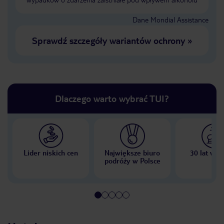
Dane Mondial Assistance
Sprawdź szczegóły wariantów ochrony
»
Dlaczego warto wybrać TUI?
Lider niskich cen
Największe biuro
30 lat w P
podróży w Polsce