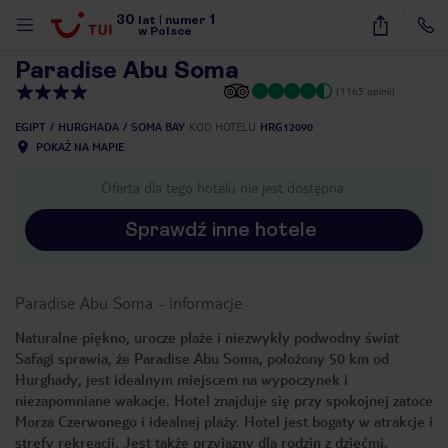
30
1
1
/
12
lat
|
numer
w Polsce
Paradise Abu Soma
(1165 opinii)
EGIPT
HURGHADA
SOMA BAY
KOD HOTELU
HRG12090
POKAŻ NA MAPIE
Oferta dla tego hotelu nie jest dostępna.
Sprawdź inne hotele
Paradise Abu Soma
-
informacje
Naturalne piękno, urocze plaże i niezwykły podwodny świat
Safagi sprawia, że Paradise Abu Soma, położony 50 km od
Hurghady, jest idealnym miejscem na wypoczynek i
niezapomniane wakacje. Hotel znajduje się przy spokojnej zatoce
Morza Czerwonego i idealnej plaży. Hotel jest bogaty w atrakcje i
nute
strefy rekreacji. Jest także przyjazny dla rodzin z dziećmi,