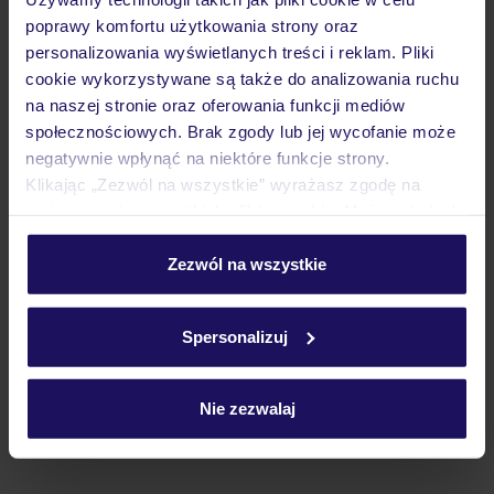
poprawy komfortu użytkowania strony oraz
personalizowania wyświetlanych treści i reklam. Pliki
Atrakcje
cookie wykorzystywane są także do analizowania ruchu
na naszej stronie oraz oferowania funkcji mediów
społecznościowych. Brak zgody lub jej wycofanie może
Ważne informacje
negatywnie wpłynąć na niektóre funkcje strony.
Klikając „Zezwól na wszystkie” wyrażasz zgodę na
umieszczenie wszystkich plików cookie. Możesz jednak
personalizować swój wybór wchodząc w zakładkę
Często zadawane pytania
„Szczegóły”
Zezwól na wszystkie
Jak zmienić uczestników/osobę zgłaszającą?
Szczegółowe informacje o plikach cookie znajdziesz
Czy w Hotelu będzie przedstawiciel TUI?
w
polityce plików cookies
oraz
polityce prywatności
.
Na jakiej podstawie i gdzie otrzymam karty
Spersonalizuj
pokładowe/bilety lotnicze?
Zobacz więcej
Nie zezwalaj