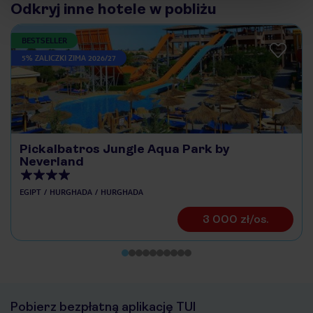
Odkryj inne hotele w pobliżu
BESTSELLER
5% ZALICZKI ZIMA 2026/27
Pickalbatros Jungle Aqua Park by
Neverland
EGIPT
HURGHADA
HURGHADA
3 000 zł/os.
Pobierz bezpłatną aplikację TUI