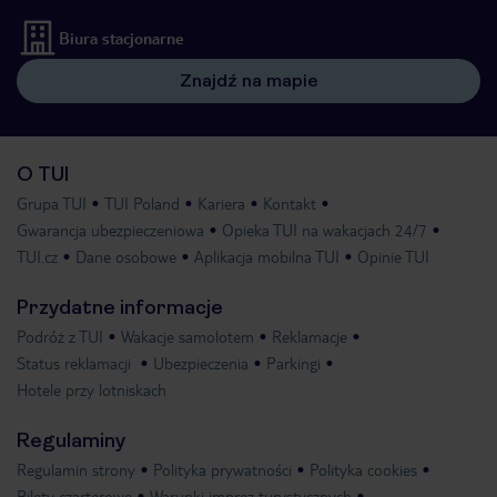
Biura stacjonarne
Znajdź na mapie
O TUI
Grupa TUI
TUI Poland
Kariera
Kontakt
Gwarancja ubezpieczeniowa
Opieka TUI na wakacjach 24/7
TUI.cz
Dane osobowe
Aplikacja mobilna TUI
Opinie TUI
Przydatne informacje
Podróż z TUI
Wakacje samolotem
Reklamacje
Status reklamacji
Ubezpieczenia
Parkingi
Hotele przy lotniskach
Regulaminy
Regulamin strony
Polityka prywatności
Polityka cookies
Bilety czarterowe
Warunki imprez turystycznych