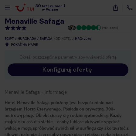
30
1
1
/
29
lat
|
numer
w Polsce
Menaville Safaga
(961 opinii)
EGIPT
HURGHADA
SAFAGA
KOD HOTELU
HRG12070
POKAŻ NA MAPIE
Określ poszczególne parametry aby wyświetlić ofertę
Konfiguruj ofertę
Menaville Safaga
-
informacje
Hotel Menaville Safaga położony jest bezpośrednio nad
brzegiem Morza Czerwonego. Posiada on prywatną, 700-
metrową plażę. Obiekt cieszy się rodzinną atmosferą. Każdy
znajdzie tu coś dla siebie - osoby lubiące aktywnie spędzać
wakacje mogą spróbować swoich sił w surfingu czy skorzystać z
nute
siłowni, natomiast na osoby poszukujące relaksu czekają jacuzzi,