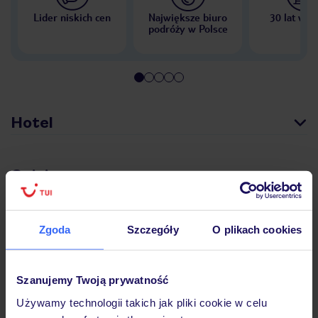
Lider niskich cen
Największe biuro
30 lat w P
podróży w Polsce
Hotel
Opinie
Pokoje
Zgoda
Szczegóły
O plikach cookies
Wyżywienie
Szanujemy Twoją prywatność
Używamy technologii takich jak pliki cookie w celu