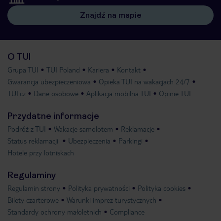
Znajdź na mapie
O TUI
Grupa TUI
TUI Poland
Kariera
Kontakt
Gwarancja ubezpieczeniowa
Opieka TUI na wakacjach 24/7
TUI.cz
Dane osobowe
Aplikacja mobilna TUI
Opinie TUI
Przydatne informacje
Podróż z TUI
Wakacje samolotem
Reklamacje
Status reklamacji
Ubezpieczenia
Parkingi
Hotele przy lotniskach
Regulaminy
Regulamin strony
Polityka prywatności
Polityka cookies
Bilety czarterowe
Warunki imprez turystycznych
Standardy ochrony małoletnich
Compliance