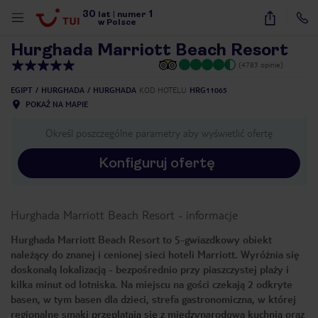
30
1
1
/
39
lat
|
numer
w Polsce
Hurghada Marriott Beach Resort
(4783 opinie)
EGIPT
HURGHADA
HURGHADA
KOD HOTELU
HRG11065
POKAŻ NA MAPIE
Określ poszczególne parametry aby wyświetlić ofertę
Konfiguruj ofertę
Hurghada Marriott Beach Resort
-
informacje
Hurghada Marriott Beach Resort to 5-gwiazdkowy obiekt
należący do znanej i cenionej sieci hoteli Marriott. Wyróżnia się
doskonałą lokalizacją - bezpośrednio przy piaszczystej plaży i
kilka minut od lotniska. Na miejscu na gości czekają 2 odkryte
basen, w tym basen dla dzieci, strefa gastronomiczna, w której
nute
regionalne smaki przeplatają się z międzynarodową kuchnią oraz