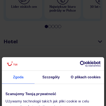
Lider niskich cen
Największe biuro
30 lat w P
podróży w Polsce
Hotel
Opinie
Pokoje
Zgoda
Szczegóły
O plikach cookies
Wyżywienie
Szanujemy Twoją prywatność
Używamy technologii takich jak pliki cookie w celu