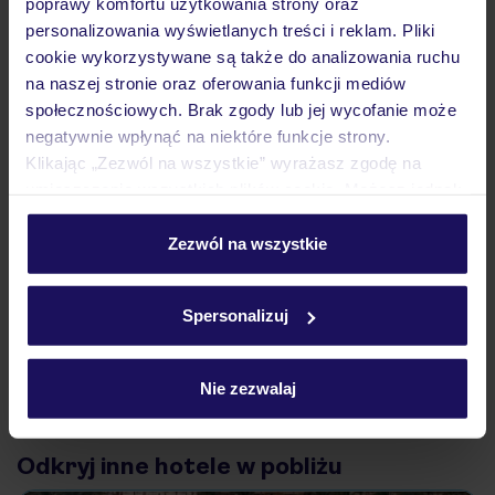
poprawy komfortu użytkowania strony oraz
Atrakcje
personalizowania wyświetlanych treści i reklam. Pliki
cookie wykorzystywane są także do analizowania ruchu
na naszej stronie oraz oferowania funkcji mediów
Ważne informacje
społecznościowych. Brak zgody lub jej wycofanie może
negatywnie wpłynąć na niektóre funkcje strony.
Klikając „Zezwól na wszystkie” wyrażasz zgodę na
umieszczenie wszystkich plików cookie. Możesz jednak
Często zadawane pytania
personalizować swój wybór wchodząc w zakładkę
Jak zmienić uczestników/osobę zgłaszającą?
„Szczegóły”
Zezwól na wszystkie
Czy w Hotelu będzie przedstawiciel TUI?
Szczegółowe informacje o plikach cookie znajdziesz
Na jakiej podstawie i gdzie otrzymam karty
w
polityce plików cookies
oraz
polityce prywatności
.
pokładowe/bilety lotnicze?
Spersonalizuj
Zobacz więcej
Nie zezwalaj
Odkryj inne hotele w pobliżu