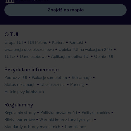
Znajdź na mapie
O TUI
Grupa TUI
TUI Poland
Kariera
Kontakt
Gwarancja ubezpieczeniowa
Opieka TUI na wakacjach 24/7
TUI.cz
Dane osobowe
Aplikacja mobilna TUI
Opinie TUI
Przydatne informacje
Podróż z TUI
Wakacje samolotem
Reklamacje
Status reklamacji
Ubezpieczenia
Parkingi
Hotele przy lotniskach
Regulaminy
Regulamin strony
Polityka prywatności
Polityka cookies
Bilety czarterowe
Warunki imprez turystycznych
Standardy ochrony małoletnich
Compliance