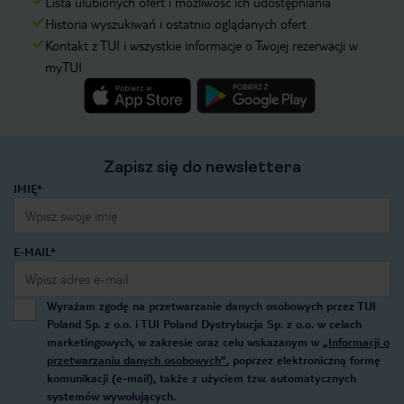
Lista ulubionych ofert i możliwość ich udostępniania
Historia wyszukiwań i ostatnio oglądanych ofert
Kontakt z TUI i wszystkie informacje o Twojej rezerwacji w
myTUI
Zapisz się do newslettera
IMIĘ*
E-MAIL*
Wyrażam zgodę na przetwarzanie danych osobowych przez TUI
Poland Sp. z o.o. i TUI Poland Dystrybucja Sp. z o.o. w celach
marketingowych, w zakresie oraz celu wskazanym w
„Informacji o
przetwarzaniu danych osobowych”
, poprzez elektroniczną formę
komunikacji (e-mail), także z użyciem tzw. automatycznych
systemów wywołujących.