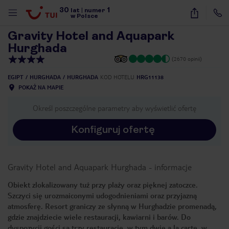
30
1
1
/
21
lat
|
numer
w Polsce
Gravity Hotel and Aquapark
Hurghada
(2670 opinii)
EGIPT
HURGHADA
HURGHADA
KOD HOTELU
HRG11138
POKAŻ NA MAPIE
Określ poszczególne parametry aby wyświetlić ofertę
Konfiguruj ofertę
Gravity Hotel and Aquapark Hurghada
-
informacje
Obiekt zlokalizowany tuż przy plaży oraz pięknej zatoczce.
Szczyci się urozmaiconymi udogodnieniami oraz przyjazną
atmosferę. Resort graniczy ze słynną w Hurghadzie promenadą,
nute
gdzie znajdziecie wiele restauracji, kawiarni i barów. Do
dyspozycji gości są trzy restauracje, w tym dwie a la carte, w