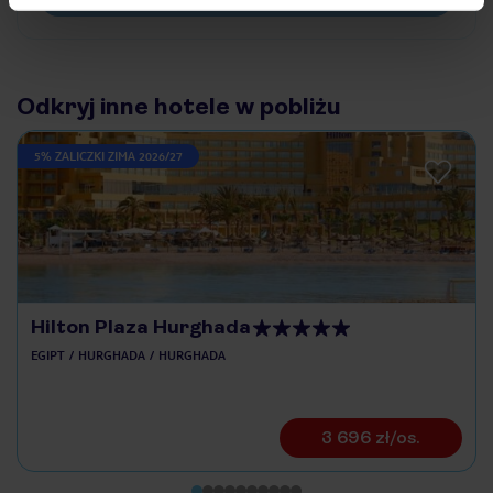
Odkryj inne hotele w pobliżu
5% ZALICZKI ZIMA 2026/27
Hilton Plaza Hurghada
EGIPT
HURGHADA
HURGHADA
3 696 zł/os.