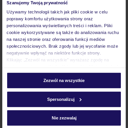
Szanujemy Twoją prywatność
Używamy technologii takich jak pliki cookie w celu
poprawy komfortu użytkowania strony oraz
Wyżywienie
personalizowania wyświetlanych treści i reklam. Pliki
cookie wykorzystywane są także do analizowania ruchu
na naszej stronie oraz oferowania funkcji mediów
Atrakcje
społecznościowych. Brak zgody lub jej wycofanie może
negatywnie wpłynąć na niektóre funkcje strony.
Klikając „Zezwól na wszystkie” wyrażasz zgodę na
Ważne informacje
umieszczenie wszystkich plików cookie. Możesz jednak
personalizować swój wybór wchodząc w zakładkę
„Szczegóły”
Zezwól na wszystkie
Szczegółowe informacje o plikach cookie znajdziesz
Często zadawane pytania
w
polityce plików cookies
oraz
polityce prywatności
.
Jak zmienić uczestników/osobę zgłaszającą?
Spersonalizuj
Czy w Hotelu będzie przedstawiciel TUI?
Na jakiej podstawie i gdzie otrzymam karty
pokładowe/bilety lotnicze?
Nie zezwalaj
Zobacz więcej