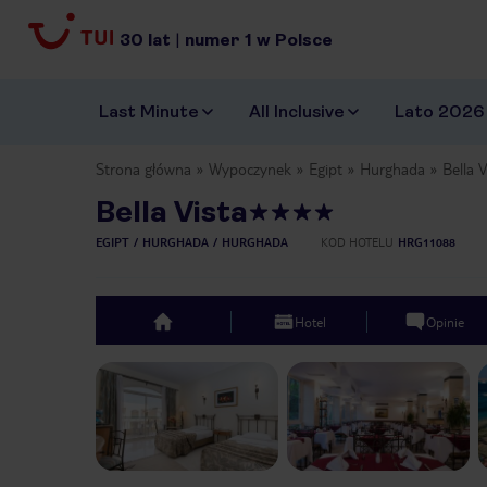
30
lat
|
numer
1
w Polsce
Last Minute
All Inclusive
Lato 2026
Strona główna
Wypoczynek
Egipt
Hurghada
Bella V
Bella Vista
EGIPT
HURGHADA
HURGHADA
KOD HOTELU
HRG11088
Hotel
Opinie
top
Previous slide