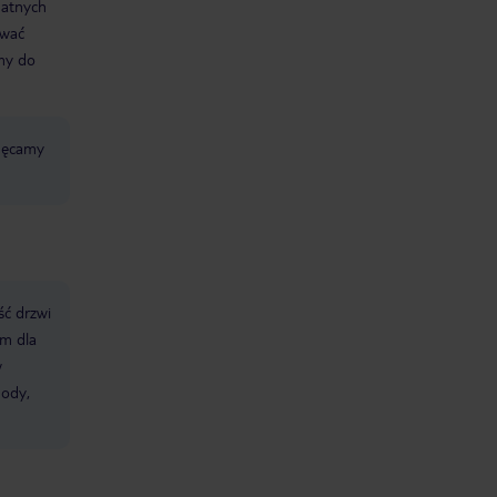
datnych
ować
śmy do
chęcamy
ść drzwi
m dla
w
hody,