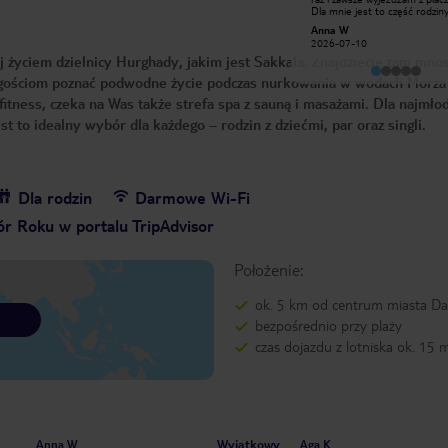
umieszczono nas w pokoju bez
Dla mnie jest to część rodziny
okien, po naszej reakcji zgodzili się na
Wspaniali pracownicy recepcji
Adriana P
Anna W
zmianę, natomiast takie sytuacje w
każdy pracujący tam człowiek.
2025-10-21
ogóle nie powinny mieć miejsca.
2026-07-10
Jedzenie super. Pokoje czyste
Pokoje w słabym stanie, wanna z
cej życiem dzielnicy Hurghady, jakim jest Sakkala. Znajdziecie tam mn
Najwspanialszą rzeczą jest jed
plamami, kafelki trzymały się na
że są tam koty. Kocham zwier
słowo honoru. Łóżka niewygodne.
la gościom poznać podwodne życie podczas nurkowania w wodach Morza
te hotelowe są cudowne. Czuj
Jedzenie bardzo monotonne,
jak w domu. Za rok też tam b
tness, czeka na Was także strefa spa z sauną i masażami. Dla najmło
codziennie to samo, mały wybór,
kolejki na stołówce bardzo duże,
 to idealny wybór dla każdego – rodzin z dziećmi, par oraz singli.
problem ze znalezieniem miejsca
mimo braku wysokiego sezonu. Plaża
za mała na taką ilość leżaków, leżenie
obok obcych ludzi nie było
komfortowe. Prace konserwacyjne
były wykonywane przy gościach
Dla rodzin
Darmowe Wi-Fi
(malowanie śmierdzącą farbą w tym
samym czasie co wieczorne
r Roku w portalu TripAdvisor
animacje). Na plus obsługa (oprócz
recepcji), płatne restauracje na
terenie hotelu, a także lokalizacja.
Położenie:
ok. 5 km od centrum miasta D
bezpośrednio przy plaży
czas dojazdu z lotniska ok. 15 
Wyjątkowy
Anna W
Aga K