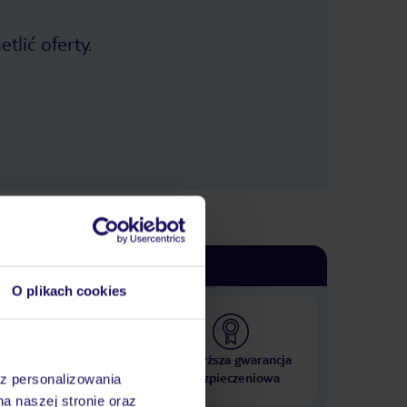
tlić oferty.
O plikach cookies
 000 hoteli w ponad 50
Najwyższa gwarancja
krajach
ubezpieczeniowa
az personalizowania
na naszej stronie oraz