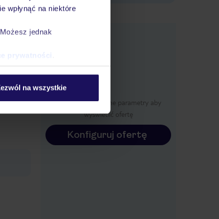
e wpłynąć na niektóre
e
. Możesz jednak
macje
ce prywatności
.
ezwól na wszystkie
Określ poszczególne parametry aby
wyświetlić ofertę
Konfiguruj ofertę