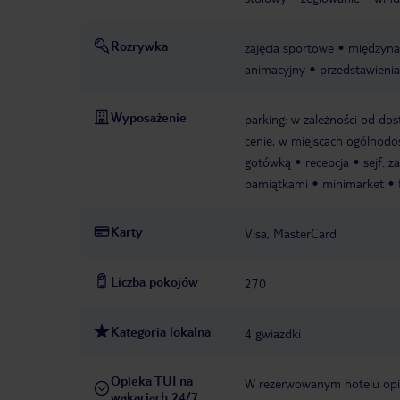
Rozrywka
zajęcia sportowe
międzyna
animacyjny
przedstawienia
Wyposażenie
parking: w zależności od dos
cenie, w miejscach ogólnodos
gotówką
recepcja
sejf: 
pamiątkami
minimarket
Karty
Visa, MasterCard
Liczba pokojów
270
Kategoria lokalna
4 gwiazdki
Opieka TUI na
W rezerwowanym hotelu opiek
wakacjach 24/7