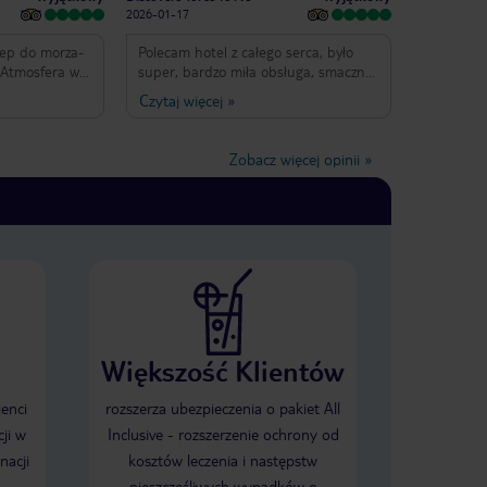
2026-01-17
tep do morza-
Polecam hotel z całego serca, było
super, bardzo miła obsługa, smaczne
" z
jedzenie każdy znajdzie coś dla siebie
Czytaj więcej
»
bo wybór jest naprawdę duży. Dużą
ja wymiany-
zaletą hotelu jest prywatna plaża i
je i
oczywiście jej bliskości wystarczy
Zobacz więcej opinii
»
 ciągu dnia -
przejść przez ogród POLECAM ❤️❤️
mało.
❤️ wracamy tam w przyszłym roku
Większość Klientów
ienci
rozszerza ubezpieczenia o pakiet All
ji w
Inclusive - rozszerzenie ochrony od
nacji
kosztów leczenia i następstw
nieszczęśliwych wypadków o