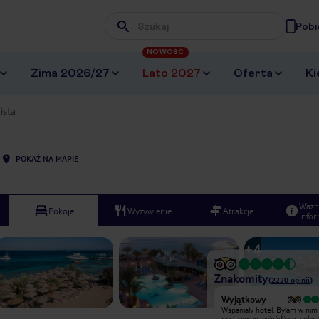
Pobi
Wpisz frazę, której szukasz
NOWOŚĆ
Zima 2026/27
Lato 2027
Oferta
Ki
ista
POKAŻ NA MAPIE
Ważn
Pokoje
Wyżywienie
Atrakcje
infor
+
4
Znakomity
(
2220
opinii
)
Wyjątkowy
Nie polecam, hotel wymaga
Wspaniały hotel. Byłam w nim 
gruntownego remontu. Na początku
raz i zawsze wyjeżdżam z płac