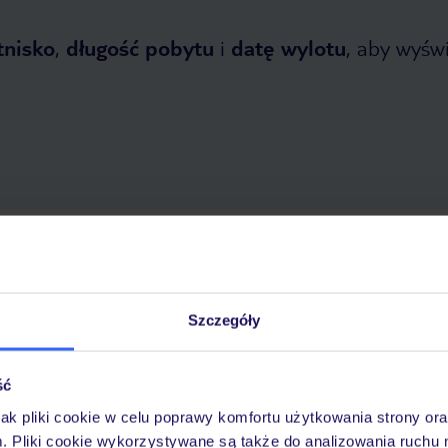
tnisko
,
długość pobytu
i
datę wylotu
, aby wyświe
 2026
do
2 listopada 2026
Dlaczego warto wybrać TUI?
Szczegóły
ść
óży
Tylko u nas opieka na
10
30 lat w Polsce
wakacjach 24/7
jak pliki cookie w celu poprawy komfortu użytkowania strony or
m. Pliki cookie wykorzystywane są także do analizowania ruchu 