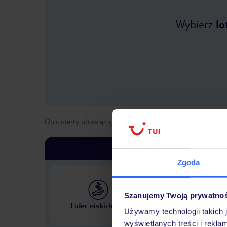
Wybierz
lo
Opis oferty obowiązuje dla wyjazdów w terminie
od
1 maja
Zgoda
Szanujemy Twoją prywatno
Największe biuro podr
Lider niskich cen
w Polsce
Używamy technologii takich 
wyświetlanych treści i rekla