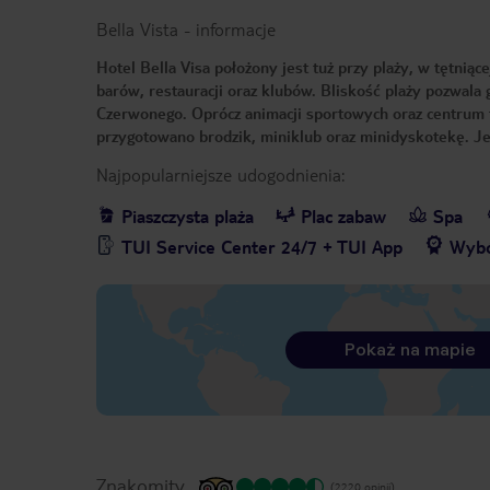
Bella Vista
-
informacje
Hotel Bella Visa położony jest tuż przy plaży, w tętnią
barów, restauracji oraz klubów. Bliskość plaży pozwa
Czerwonego. Oprócz animacji sportowych oraz centrum fi
przygotowano brodzik, miniklub oraz minidyskotekę. Jest
Najpopularniejsze udogodnienia:
Piaszczysta plaża
Plac zabaw
Spa
TUI Service Center 24/7 + TUI App
Wybó
Pokaż na mapie
Znakomity
(2220 opinii)