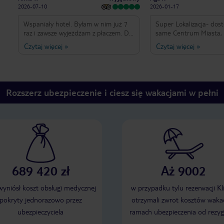
2026-07-10
2026-01-17
Wspaniały hotel. Byłam w nim już 7
Super Lokalizacja- dos
raz i zawsze wyjeżdżam z płaczem. Dla
same Centrum Miasta, Atmosfera w
mnie jest to część rodziny. Wspaniali
Holelu bardzo przyjazna, obsługa 
Czytaj więcej
»
Czytaj więcej
»
pracownicy recepcji oraz każdy
bananem na ustach", pokoje ok,
pracujący tam człowiek. Jedzenie
może poduszki wymaga
super. Pokoje czyste. Najwspanialszą
twarde, ale serwis super, animac
rzeczą jest jednak to, że są tam koty.
programy rozrywkowe w
Kocham zwierzęta a te hotelowe są
ok, nie za dużo nie za 
Rozszerz ubezpieczenie i ciesz się wakacjami w pełni
cudowne. Czuję się jak w domu. Za
rok też tam będę.
689 420 zł
Aż 9002
 wyniósł koszt obsługi medycznej
w przypadku tylu rezerwacji Kl
pokryty jednorazowo przez
otrzymali zwrot kosztów wakac
ubezpieczyciela
ramach ubezpieczenia od rezyg