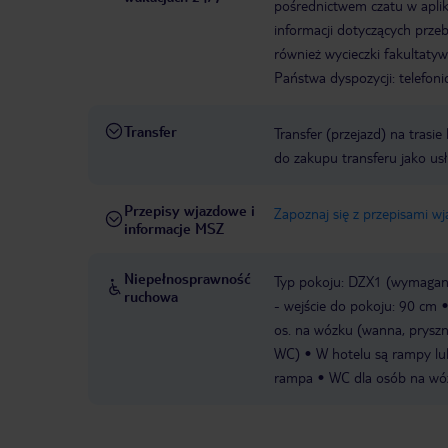
pośrednictwem czatu w aplik
informacji dotyczących prze
również wycieczki fakultaty
Państwa dyspozycji: telefon
Transfer
Transfer (przejazd) na trasi
do zakupu transferu jako us
Przepisy wjazdowe i
Zapoznaj się z przepisami w
informacje MSZ
Niepełnosprawność
Typ pokoju: DZX1 (wymagane
ruchowa
- wejście do pokoju: 90 cm
os. na wózku (wanna, pryszn
WC)
W hotelu są rampy lub
rampa
WC dla osób na wóz