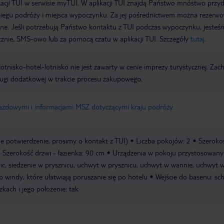
acji TUI w serwisie myTUI. W aplikacji TUI znajdą Państwo mnóstwo przy
biegu podróży i miejsca wypoczynku. Za jej pośrednictwem można rezerw
wne. Jeśli potrzebują Państwo kontaktu z TUI podczas wypoczynku, jeste
icznie, SMS-owo lub za pomocą czatu w aplikacji TUI. Szczegóły
tutaj
.
e lotnisko-hotel-lotnisko nie jest zawarty w cenie imprezy turystycznej. Za
ługi dodatkowej w trakcie procesu zakupowego.
jazdowymi i informacjami MSZ dotyczącymi kraju podróży
.
 potwierdzenie, prosimy o kontakt z TUI)
Liczba pokojów: 2
Szeroko
Szerokość drzwi - łazienka: 90 cm
Urządzenia w pokoju przystosowany
ic, siedzenie w prysznicu, uchwyt w prysznicu, uchwyt w wannie, uchwyt 
 windy, które ułatwiają poruszanie się po hotelu
Wejście do basenu: sc
kach i jego położenie: tak