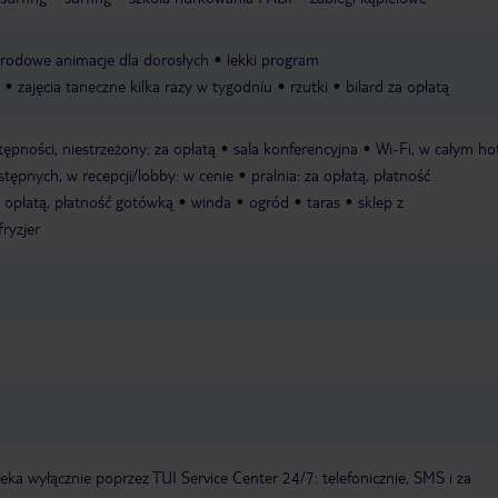
rodowe animacje dla dorosłych
lekki program
zajęcia taneczne kilka razy w tygodniu
rzutki
bilard za opłatą
tępności, niestrzeżony: za opłatą
sala konferencyjna
Wi-Fi, w całym ho
tępnych, w recepcji/lobby: w cenie
pralnia: za opłatą, płatność
za opłatą, płatność gotówką
winda
ogród
taras
sklep z
fryzjer
a wyłącznie poprzez TUI Service Center 24/7: telefonicznie, SMS i za