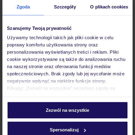
Hotel
Zgoda
Szczegóły
O plikach cookies
Opinie
Szanujemy Twoją prywatność
Używamy technologii takich jak pliki cookie w celu
poprawy komfortu użytkowania strony oraz
Pokoje
personalizowania wyświetlanych treści i reklam. Pliki
cookie wykorzystywane są także do analizowania ruchu
na naszej stronie oraz oferowania funkcji mediów
Wyżywienie
społecznościowych. Brak zgody lub jej wycofanie może
negatywnie wpłynąć na niektóre funkcje strony.
Klikając „Zezwól na wszystkie” wyrażasz zgodę na
Atrakcje
umieszczenie wszystkich plików cookie. Możesz jednak
personalizować swój wybór wchodząc w zakładkę
„Szczegóły”
Zezwól na wszystkie
Ważne informacje
Szczegółowe informacje o plikach cookie znajdziesz
w
polityce plików cookies
oraz
polityce prywatności
.
Spersonalizuj