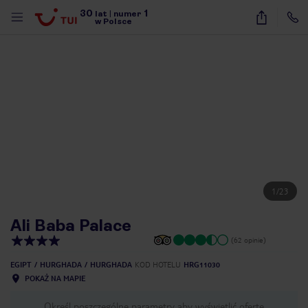
30
1
lat
|
numer
w Polsce
1
/
23
Ali Baba Palace
(62 opinie)
EGIPT
HURGHADA
HURGHADA
KOD HOTELU
HRG11030
POKAŻ NA MAPIE
nute
Określ poszczególne parametry aby wyświetlić ofertę