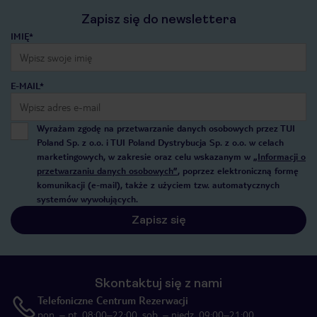
Zapisz się do newslettera
IMIĘ*
E-MAIL*
Wyrażam zgodę na przetwarzanie danych osobowych przez TUI
Poland Sp. z o.o. i TUI Poland Dystrybucja Sp. z o.o. w celach
marketingowych, w zakresie oraz celu wskazanym w
„Informacji o
przetwarzaniu danych osobowych”
, poprzez elektroniczną formę
komunikacji (e-mail), także z użyciem tzw. automatycznych
systemów wywołujących.
Zapisz się
Skontaktuj się z nami
Telefoniczne Centrum Rezerwacji
pon. – pt. 08:00–22:00, sob. – niedz. 09:00–21:00