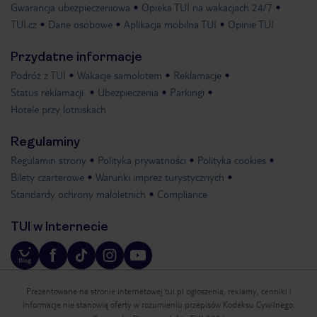
Gwarancja ubezpieczeniowa
Opieka TUI na wakacjach 24/7
TUI.cz
Dane osobowe
Aplikacja mobilna TUI
Opinie TUI
Przydatne informacje
Podróż z TUI
Wakacje samolotem
Reklamacje
Status reklamacji
Ubezpieczenia
Parkingi
Hotele przy lotniskach
Regulaminy
Regulamin strony
Polityka prywatności
Polityka cookies
Bilety czarterowe
Warunki imprez turystycznych
Standardy ochrony małoletnich
Compliance
TUI w Internecie
Prezentowane na stronie internetowej tui.pl ogłoszenia, reklamy, cenniki i
informacje nie stanowią oferty w rozumieniu przepisów Kodeksu Cywilnego.