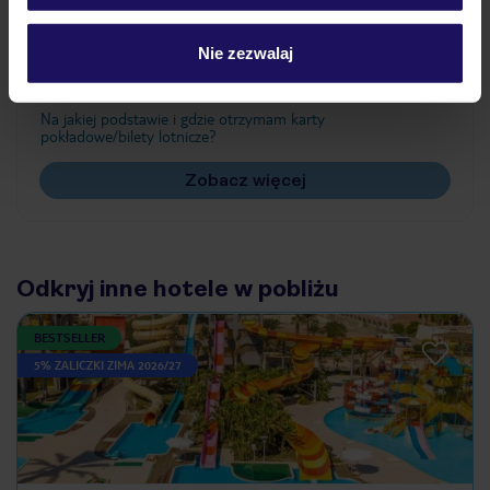
Często zadawane pytania
Nie zezwalaj
Jak zmienić uczestników/osobę zgłaszającą?
Czy w Hotelu będzie przedstawiciel TUI?
Na jakiej podstawie i gdzie otrzymam karty
pokładowe/bilety lotnicze?
Zobacz więcej
Odkryj inne hotele w pobliżu
BESTSELLER
5% ZALICZKI ZIMA 2026/27