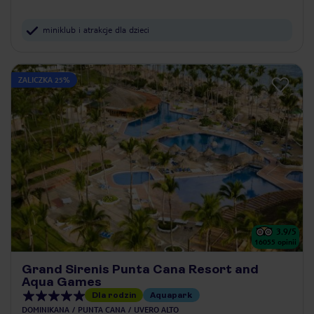
miniklub i atrakcje dla dzieci
ZALICZKA 25%
3.9
/5
16055
opinii
Grand Sirenis Punta Cana Resort and
Aqua Games
Dla rodzin
Aquapark
DOMINIKANA
PUNTA CANA
UVERO ALTO