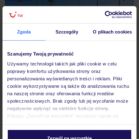
Zgoda
Szczegóły
O plikach cookies
Szanujemy Twoją prywatność
Używamy technologii takich jak pliki cookie w celu
4.2
/5
7720
opinii
poprawy komfortu użytkowania strony oraz
personalizowania wyświetlanych treści i reklam. Pliki
Impressive Punta Cana
cookie wykorzystywane są także do analizowania ruchu
DOMINIKANA
PUNTA CANA
PUNTA CANA
na naszej stronie oraz oferowania funkcji mediów
7 472
ZŁ
społecznościowych. Brak zgody lub jej wycofanie może
OSOBA
negatywnie wpłynąć na niektóre funkcje strony.
04.12.2026 - 12.12.2026
(7 noclegów)
Klikając „Zezwól na wszystkie” wyrażasz zgodę na
Wrocław (06:55)
umieszczenie wszystkich plików cookie. Możesz jednak
All Inclusive
personalizować swój wybór wchodząc w zakładkę
„Szczegóły”
Zezwól na wszystkie