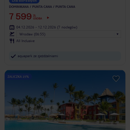
Dla dorosłych
DOMINIKANA
PUNTA CANA
PUNTA CANA
7 599
ZŁ
OSOBA
04.12.2026 - 12.12.2026
(7 noclegów)
Wrocław (06:55)
All Inclusive
aquapark ze zjeżdżalniami
ZALICZKA 25%