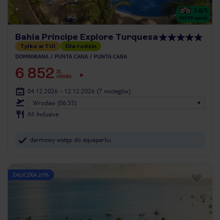
3.8
/5
19519
opinii
Bahia Principe Explore Turquesa
Tylko w TUI
Dla rodzin
DOMINIKANA
PUNTA CANA
PUNTA CANA
6 852
ZŁ
OSOBA
04.12.2026 - 12.12.2026
(7 noclegów)
Wrocław (06:55)
All Inclusive
darmowy wstęp do aquaparku
ZALICZKA 25%