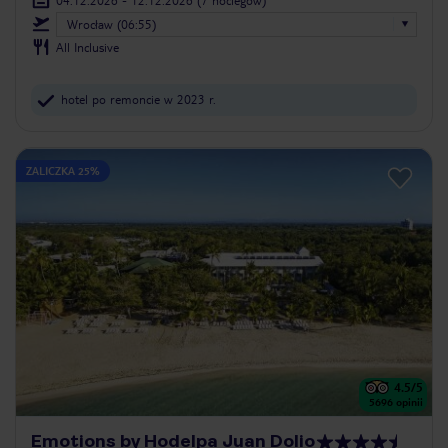
Wrocław (06:55)
All Inclusive
hotel po remoncie w 2023 r.
ZALICZKA 25%
4.5
/5
5696
opinii
Emotions by Hodelpa Juan Dolio