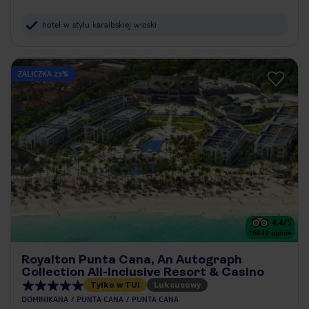
hotel w stylu karaibskiej wioski
ZALICZKA 25%
4.4
/5
18022
opinie
Royalton Punta Cana, An Autograph
Collection All-Inclusive Resort & Casino
Tylko w TUI
Luksusowy
DOMINIKANA
PUNTA CANA
PUNTA CANA