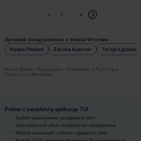
1
2
...
4
Sprawdź dokąd polecisz z miasta Wrocław
Wyspa Phuket
Zatoka Kvarner
Turcja Egejska
Strona główna
Wypoczynek
Dominikana
Punta Cana
Punta Cana z Wrocławia
Pobierz bezpłatną aplikację TUI
Szybkie wyszukiwanie i przeglądanie ofert
Lista ulubionych ofert i możliwość ich udostępniania
Historia wyszukiwań i ostatnio oglądanych ofert
Kontakt z TUI i wszystkie informacje o Twojej rezerwacji w