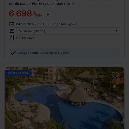
DOMINIKANA
PUNTA CANA
JUAN DOLIO
6 698
ZŁ
OSOBA
04.12.2026 - 12.12.2026
(7 noclegów)
Wrocław (06:55)
All Inclusive
udogodnienia i atrakcje dla dzieci
ZALICZKA 25%