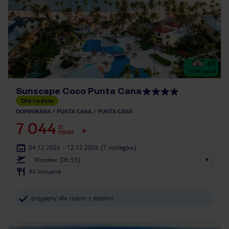
4
/5
3796
opinii
Sunscape Coco Punta Cana
Dla rodzin
DOMINIKANA
PUNTA CANA
PUNTA CANA
7 044
ZŁ
OSOBA
04.12.2026 - 12.12.2026
(7 noclegów)
Wrocław (06:55)
All Inclusive
przyjazny dla rodzin z dziećmi