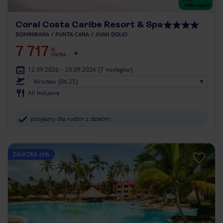
1866
opinii
Coral Costa Caribe Resort & Spa
DOMINIKANA
PUNTA CANA
JUAN DOLIO
7 717
ZŁ
OSOBA
12.09.2026 - 20.09.2026
(7 noclegów)
Wrocław (06:25)
All Inclusive
przyjazny dla rodzin z dziećmi
ZALICZKA 25%