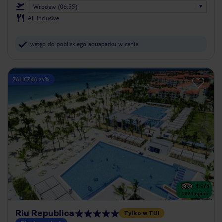
Wrocław (06:55)
All Inclusive
wstęp do pobliskiego aquaparku w cenie
ZALICZKA 25%
3.9
/5
11224
opinie
Riu Republica
Tylko w TUI