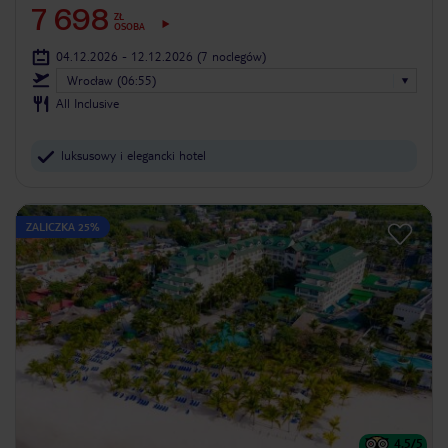
7 698
ZŁ
OSOBA
04.12.2026 - 12.12.2026
(7 noclegów)
Wrocław (06:55)
All Inclusive
luksusowy i elegancki hotel
ZALICZKA 25%
4.5
/5