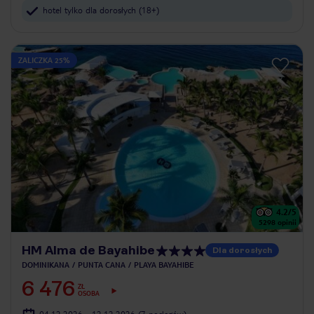
hotel tylko dla dorosłych (18+)
ZALICZKA 25%
4.2
/5
5298
opinii
HM Alma de Bayahibe
Dla dorosłych
DOMINIKANA
PUNTA CANA
PLAYA BAYAHIBE
6 476
ZŁ
OSOBA
04.12.2026 - 12.12.2026
(7 noclegów)