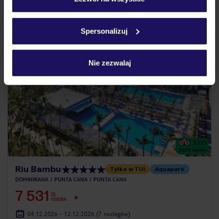
udogodnienia dla rodzin z dziećmi
Szczegółowe informacje o plikach cookie znajdziesz
w
polityce plików cookies
oraz
polityce prywatności
.
Spersonalizuj
ZALICZKA 25%
Nie zezwalaj
3.7
/5
5624
opinie
Riu Bambu
Tylko w TUI
Aquapark
DOMINIKANA
PUNTA CANA
PUNTA CANA
7 531
ZŁ
OSOBA
04.12.2026 - 12.12.2026
(7 noclegów)