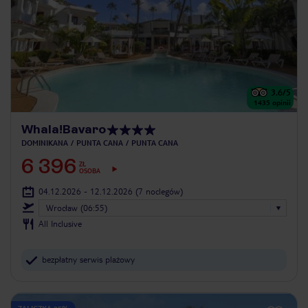
3.6
/5
1435
opinii
Whala!Bavaro
DOMINIKANA
PUNTA CANA
PUNTA CANA
6 396
ZŁ
OSOBA
04.12.2026 - 12.12.2026
(7 noclegów)
Wrocław (06:55)
All Inclusive
bezpłatny serwis plażowy