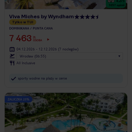
4.2
/5
1057
opinii
Viva Miches by Wyndham
Tylko w TUI
DOMINIKANA
PUNTA CANA
7 463
ZŁ
OSOBA
04.12.2026 - 12.12.2026
(7 noclegów)
Wrocław (06:55)
All Inclusive
sporty wodne na plaży w cenie
ZALICZKA 25%