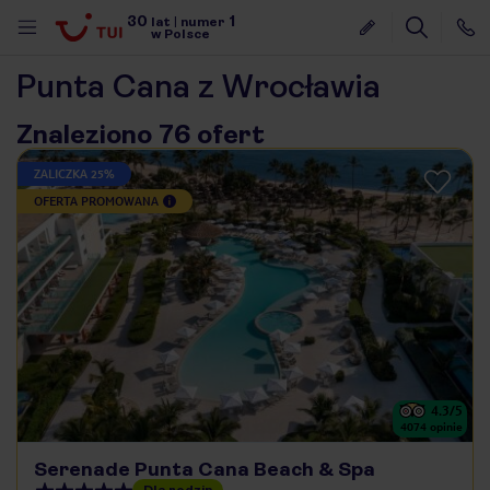
30
1
lat
|
numer
w Polsce
Punta Cana z Wrocławia
Znaleziono 76 ofert
ZALICZKA 25%
OFERTA PROMOWANA
4.3
/5
4074
opinie
nute
Serenade Punta Cana Beach & Spa
Dla rodzin