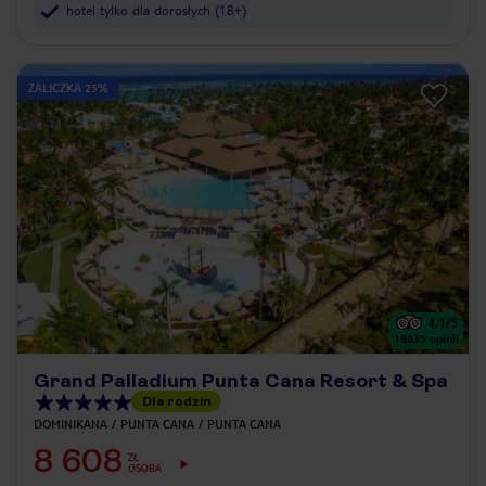
hotel tylko dla dorosłych (18+)
ZALICZKA 25%
4.1
/5
18635
opinii
Grand Palladium Punta Cana Resort & Spa
Dla rodzin
DOMINIKANA
PUNTA CANA
PUNTA CANA
8 608
ZŁ
OSOBA