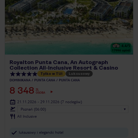
4.4
/5
17996
opinii
Royalton Punta Cana, An Autograph
Collection All-Inclusive Resort & Casino
Tylko w TUI
Luksusowy
DOMINIKANA
PUNTA CANA
PUNTA CANA
8 348
ZŁ
OSOBA
21.11.2026 - 29.11.2026
(7 noclegów)
Poznań (06:00)
All Inclusive
luksusowy i elegancki hotel