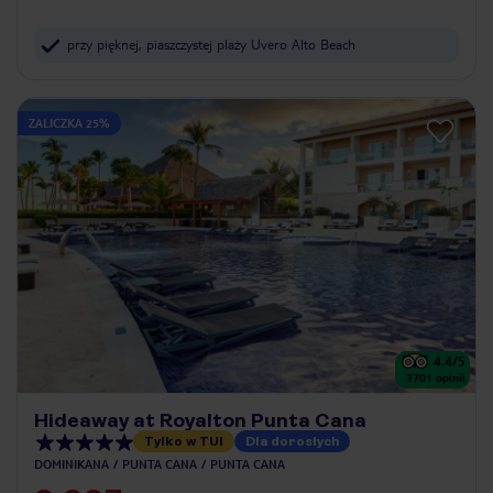
przy pięknej, piaszczystej plaży Uvero Alto Beach
ZALICZKA 25%
4.4
/5
3701
opinii
Hideaway at Royalton Punta Cana
Tylko w TUI
Dla dorosłych
DOMINIKANA
PUNTA CANA
PUNTA CANA