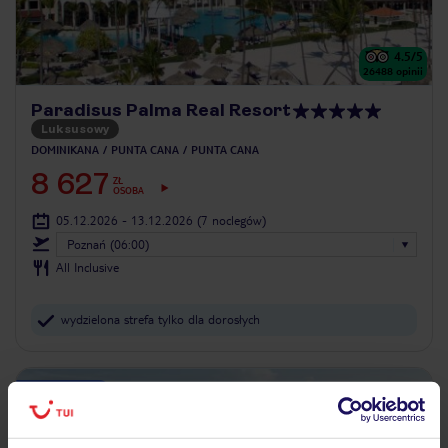
4.5
/5
26488
opinii
Paradisus Palma Real Resort
Luksusowy
DOMINIKANA
PUNTA CANA
PUNTA CANA
8 627
ZŁ
OSOBA
05.12.2026 - 13.12.2026
(7 noclegów)
Poznań (06:00)
All Inclusive
wydzielona strefa tylko dla dorosłych
ZALICZKA 25%