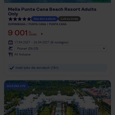
Melia Punta Cana Beach Resort Adults
Only
Dla dorosłych
Luksusowy
DOMINIKANA
PUNTA CANA
PUNTA CANA
9 001
ZŁ
OSOBA
17.04.2027 - 26.04.2027
(8 noclegów)
Poznań (06:20)
All Inclusive
hotel tylko dla dorosłych (18+)
ZALICZKA 25%