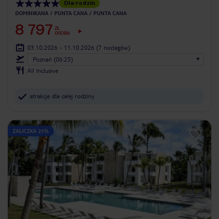
Dla rodzin
DOMINIKANA
PUNTA CANA
PUNTA CANA
8 797
ZŁ
OSOBA
03.10.2026 - 11.10.2026
(7 noclegów)
Poznań (06:25)
All Inclusive
atrakcje dla całej rodziny
ZALICZKA 25%