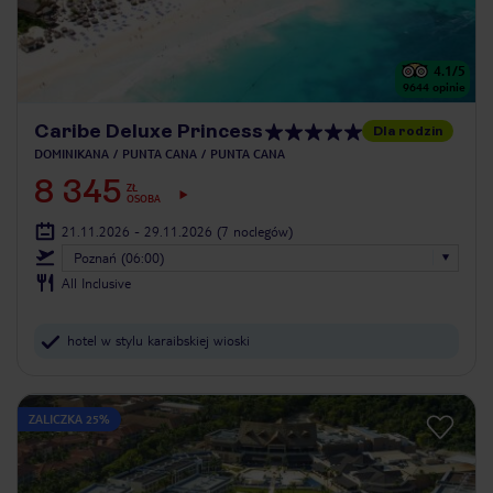
4.1
/5
9644
opinie
Caribe Deluxe Princess
Dla rodzin
DOMINIKANA
PUNTA CANA
PUNTA CANA
8 345
ZŁ
OSOBA
21.11.2026 - 29.11.2026
(7 noclegów)
Poznań (06:00)
All Inclusive
hotel w stylu karaibskiej wioski
ZALICZKA 25%