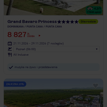
4.2
/5
17848
opinii
Grand Bavaro Princess
Dla rodzin
DOMINIKANA
PUNTA CANA
PUNTA CANA
8 827
ZŁ
OSOBA
21.11.2026 - 29.11.2026
(7 noclegów)
Poznań (06:00)
All Inclusive
muzyka na żywo i przedstawienia
ZALICZKA 25%