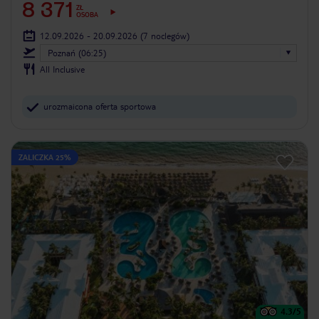
8 371
ZŁ
OSOBA
12.09.2026 - 20.09.2026
(7 noclegów)
Poznań (06:25)
All Inclusive
urozmaicona oferta sportowa
ZALICZKA 25%
4.3
/5