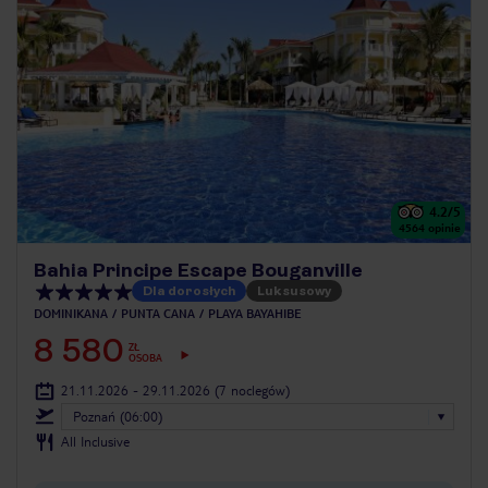
4.2
/5
4564
opinie
Bahia Principe Escape Bouganville
Dla dorosłych
Luksusowy
DOMINIKANA
PUNTA CANA
PLAYA BAYAHIBE
8 580
ZŁ
OSOBA
21.11.2026 - 29.11.2026
(7 noclegów)
Poznań (06:00)
All Inclusive