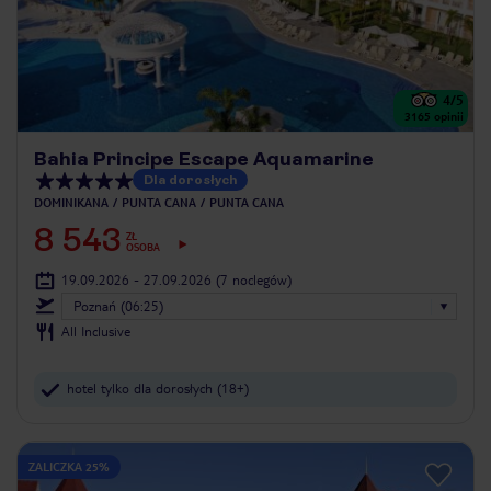
4
/5
3165
opinii
Bahia Principe Escape Aquamarine
Dla dorosłych
DOMINIKANA
PUNTA CANA
PUNTA CANA
8 543
ZŁ
OSOBA
19.09.2026 - 27.09.2026
(7 noclegów)
Poznań (06:25)
All Inclusive
hotel tylko dla dorosłych (18+)
ZALICZKA 25%