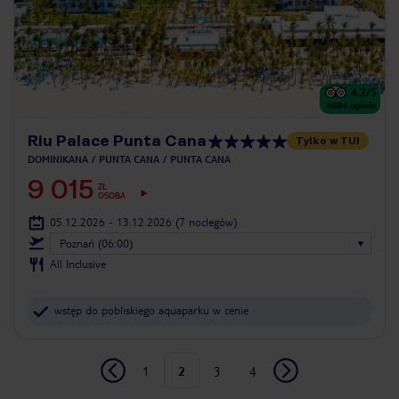
4.2
/5
4084
opinie
Riu Palace Punta Cana
Tylko w TUI
DOMINIKANA
PUNTA CANA
PUNTA CANA
9 015
ZŁ
OSOBA
05.12.2026 - 13.12.2026
(7 noclegów)
Poznań (06:00)
All Inclusive
wstęp do pobliskiego aquaparku w cenie
1
2
3
4