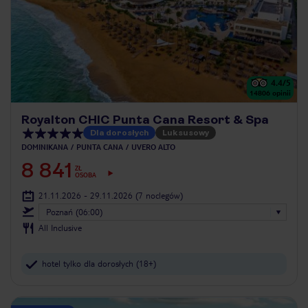
4.4
/5
14806
opinii
Royalton CHIC Punta Cana Resort & Spa
Dla dorosłych
Luksusowy
DOMINIKANA
PUNTA CANA
UVERO ALTO
8 841
ZŁ
OSOBA
21.11.2026 - 29.11.2026
(7 noclegów)
Poznań (06:00)
All Inclusive
hotel tylko dla dorosłych (18+)