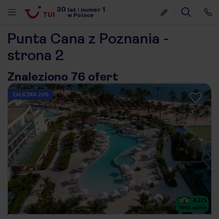
30
1
lat
|
numer
w Polsce
Punta Cana z Poznania -
strona 2
Znaleziono 76 ofert
ZALICZKA 25%
4.2
/5
nute
4042
opinie