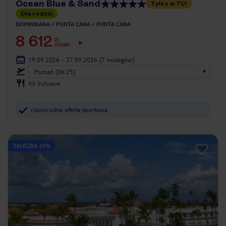
Ocean Blue & Sand
Tylko w TUI
Dla rodzin
DOMINIKANA
PUNTA CANA
PUNTA CANA
8 612
ZŁ
OSOBA
19.09.2026 - 27.09.2026
(7 noclegów)
Poznań (06:25)
All Inclusive
różnorodna oferta sportowa
ZALICZKA 25%