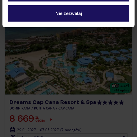
Nie zezwalaj
ZALICZKA 25%
4.4
/5
1474
opinie
Dreams Cap Cana Resort & Spa
DOMINIKANA
PUNTA CANA
CAP CANA
8 669
ZŁ
OSOBA
29.04.2027 - 07.05.2027
(7 noclegów)
Poznań (10:30)