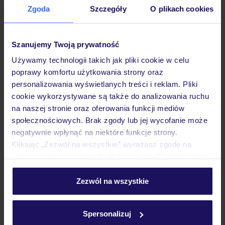
Zgoda
Szczegóły
O plikach cookies
Szanujemy Twoją prywatność
Używamy technologii takich jak pliki cookie w celu
poprawy komfortu użytkowania strony oraz
personalizowania wyświetlanych treści i reklam. Pliki
cookie wykorzystywane są także do analizowania ruchu
Wyndham Alltra Punta Cana All-Inclusive
na naszej stronie oraz oferowania funkcji mediów
Resort
społecznościowych. Brak zgody lub jej wycofanie może
Aquapark
negatywnie wpłynąć na niektóre funkcje strony.
DOMINIKANA
PUNTA CANA
UVERO ALTO
Klikając „Zezwól na wszystkie” wyrażasz zgodę na
8 642
ZŁ
umieszczenie wszystkich plików cookie. Możesz jednak
OSOBA
personalizować swój wybór wchodząc w zakładkę
03.10.2026 - 11.10.2026
(7 noclegów)
„Szczegóły”
Zezwól na wszystkie
Poznań (06:25)
Szczegółowe informacje o plikach cookie znajdziesz
All Inclusive
w
polityce plików cookies
oraz
polityce prywatności
.
Spersonalizuj
pokoje z bezpośrednim dostępem do basenu