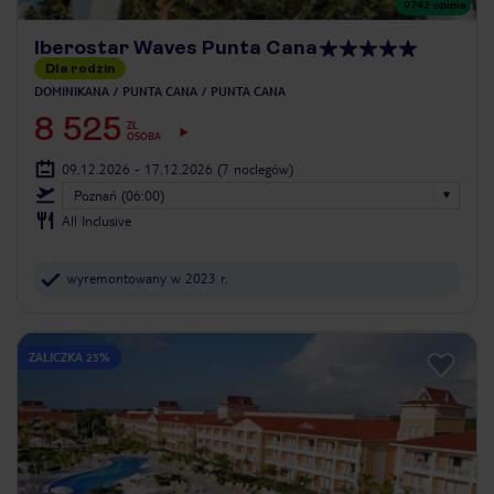
9742
opinie
Iberostar Waves Punta Cana
Dla rodzin
DOMINIKANA
PUNTA CANA
PUNTA CANA
8 525
ZŁ
OSOBA
09.12.2026 - 17.12.2026
(7 noclegów)
Poznań (06:00)
All Inclusive
wyremontowany w 2023 r.
ZALICZKA 25%