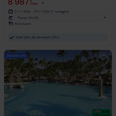
8 987
ZŁ
OSOBA
21.11.2026 - 29.11.2026
(7 noclegów)
Poznań (06:00)
All Inclusive
hotel tylko dla dorosłych (18+)
ZALICZKA 25%
4.4
/5
12022
opinie