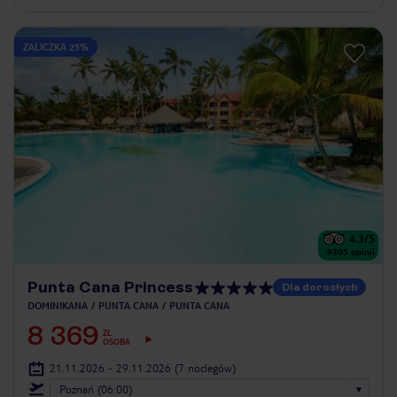
ZALICZKA 25%
4.3
/5
9305
opinii
Punta Cana Princess
Dla dorosłych
DOMINIKANA
PUNTA CANA
PUNTA CANA
8 369
ZŁ
OSOBA
21.11.2026 - 29.11.2026
(7 noclegów)
Poznań (06:00)