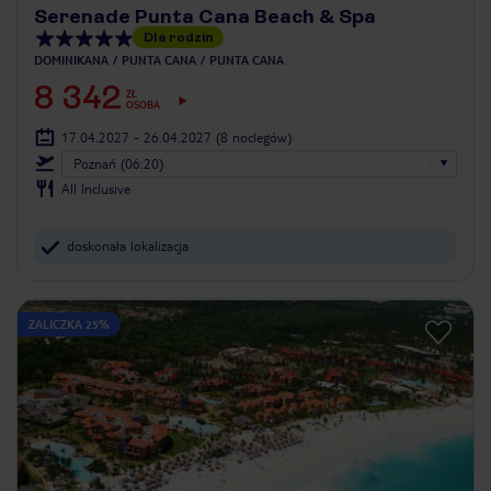
Serenade Punta Cana Beach & Spa
Dla rodzin
DOMINIKANA
PUNTA CANA
PUNTA CANA
8 342
ZŁ
OSOBA
17.04.2027 - 26.04.2027
(8 noclegów)
Poznań (06:20)
All Inclusive
doskonała lokalizacja
ZALICZKA 25%