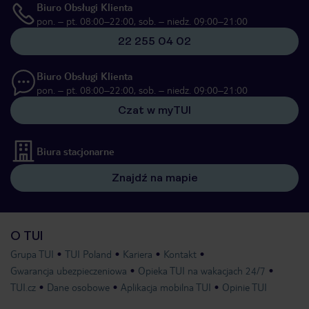
Biuro Obsługi Klienta
pon. – pt. 08:00–22:00, sob. – niedz. 09:00–21:00
22 255 04 02
Biuro Obsługi Klienta
pon. – pt. 08:00–22:00, sob. – niedz. 09:00–21:00
Czat w myTUI
Biura stacjonarne
Znajdź na mapie
O TUI
Grupa TUI
TUI Poland
Kariera
Kontakt
Gwarancja ubezpieczeniowa
Opieka TUI na wakacjach 24/7
TUI.cz
Dane osobowe
Aplikacja mobilna TUI
Opinie TUI