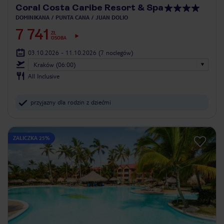
Coral Costa Caribe Resort & Spa
DOMINIKANA
PUNTA CANA
JUAN DOLIO
7 741
ZŁ
OSOBA
03.10.2026 - 11.10.2026
(7 noclegów)
Kraków (06:00)
All Inclusive
przyjazny dla rodzin z dziećmi
ZALICZKA 25%