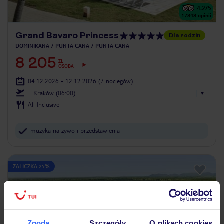
4.2
/5
17848
opinii
Grand Bavaro Princess
Dla rodzin
DOMINIKANA
PUNTA CANA
PUNTA CANA
8 205
ZŁ
OSOBA
04.12.2026 - 12.12.2026
(7 noclegów)
Kraków (06:00)
All Inclusive
muzyka na żywo i przedstawienia
ZALICZKA 25%
Zgoda
Szczegóły
O plikach cookies