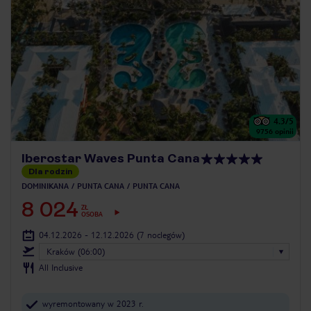
4.3
/5
9756
opinii
Iberostar Waves Punta Cana
Dla rodzin
DOMINIKANA
PUNTA CANA
PUNTA CANA
8 024
ZŁ
OSOBA
04.12.2026 - 12.12.2026
(7 noclegów)
Kraków (06:00)
All Inclusive
wyremontowany w 2023 r.