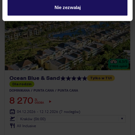
Nie zezwalaj
4.3
/5
21826
opinii
Ocean Blue & Sand
Tylko w TUI
Dla rodzin
DOMINIKANA
PUNTA CANA
PUNTA CANA
8 270
ZŁ
OSOBA
04.12.2026 - 12.12.2026
(7 noclegów)
Kraków (06:00)
All Inclusive