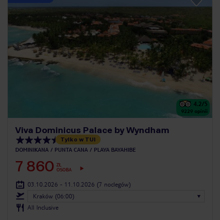
4.2
/5
9229
opinii
Viva Dominicus Palace by Wyndham
Tylko w TUI
DOMINIKANA
PUNTA CANA
PLAYA BAYAHIBE
7 860
ZŁ
OSOBA
03.10.2026 - 11.10.2026
(7 noclegów)
Kraków (06:00)
All Inclusive