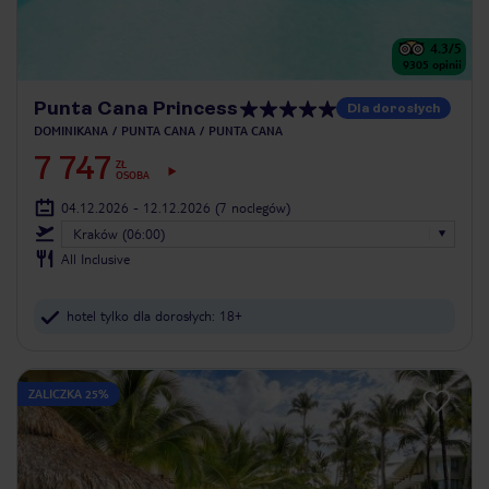
4.3
/5
9305
opinii
Punta Cana Princess
Dla dorosłych
DOMINIKANA
PUNTA CANA
PUNTA CANA
7 747
ZŁ
OSOBA
04.12.2026 - 12.12.2026
(7 noclegów)
Kraków (06:00)
All Inclusive
hotel tylko dla dorosłych: 18+
ZALICZKA 25%