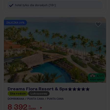
hotel tylko dla dorosłych (18+)
ZALICZKA 25%
4.5
/5
4324
opinie
Dreams Flora Resort & Spa
Dla rodzin
Luksusowy
DOMINIKANA
PUNTA CANA
PUNTA CANA
8 392
ZŁ
OSOBA