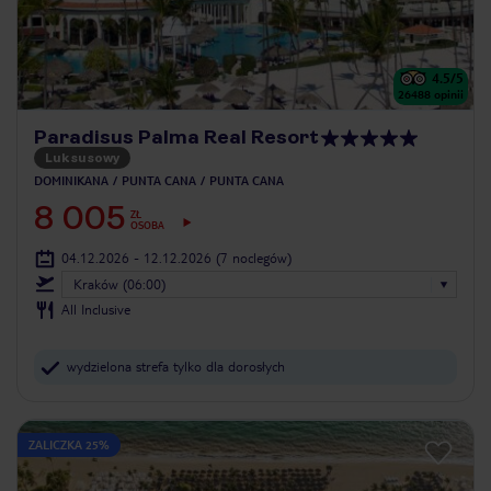
4.5
/5
26488
opinii
Paradisus Palma Real Resort
Luksusowy
DOMINIKANA
PUNTA CANA
PUNTA CANA
8 005
ZŁ
OSOBA
04.12.2026 - 12.12.2026
(7 noclegów)
Kraków (06:00)
All Inclusive
wydzielona strefa tylko dla dorosłych
ZALICZKA 25%