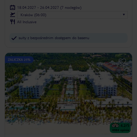
18.04.2027 - 26.04.2027
(7 noclegów)
Kraków (06:00)
All Inclusive
suity z bezpośrednim dostępem do basenu
ZALICZKA 25%
4.2
/5
4084
opinie