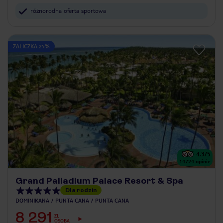
różnorodna oferta sportowa
ZALICZKA 25%
4.3
/5
14724
opinie
Grand Palladium Palace Resort & Spa
Dla rodzin
DOMINIKANA
PUNTA CANA
PUNTA CANA
8 291
ZŁ
OSOBA