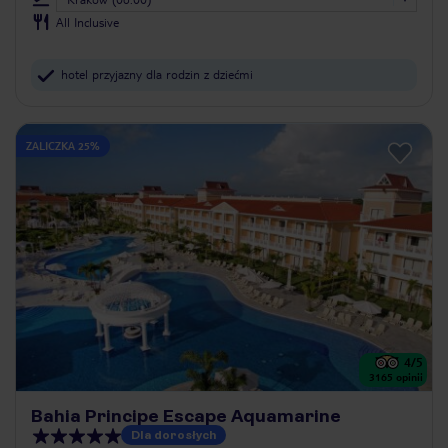
All Inclusive
hotel przyjazny dla rodzin z dziećmi
ZALICZKA 25%
4
/5
3165
opinii
Bahia Principe Escape Aquamarine
Dla dorosłych