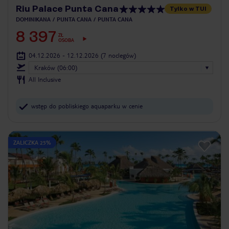
Riu Palace Punta Cana
Tylko w TUI
DOMINIKANA
PUNTA CANA
PUNTA CANA
8 397
ZŁ
OSOBA
04.12.2026 - 12.12.2026
(7 noclegów)
Kraków (06:00)
All Inclusive
wstęp do pobliskiego aquaparku w cenie
ZALICZKA 25%