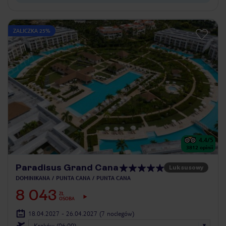
ZALICZKA 25%
4.4
/5
3812
opinii
Paradisus Grand Cana
Luksusowy
DOMINIKANA
PUNTA CANA
PUNTA CANA
8 043
ZŁ
OSOBA
18.04.2027 - 26.04.2027
(7 noclegów)
Kraków (06:00)