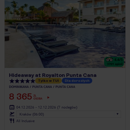
4.4
/5
3701
opinii
Hideaway at Royalton Punta Cana
Tylko w TUI
Dla dorosłych
DOMINIKANA
PUNTA CANA
PUNTA CANA
8 365
ZŁ
OSOBA
04.12.2026 - 12.12.2026
(7 noclegów)
Kraków (06:00)
All Inclusive