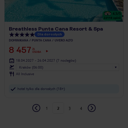
4.5
/5
22118
opinii
Breathless Punta Cana Resort & Spa
Dla dorosłych
DOMINIKANA
PUNTA CANA
UVERO ALTO
8 457
ZŁ
OSOBA
18.04.2027 - 26.04.2027
(7 noclegów)
Kraków (06:00)
All Inclusive
hotel tylko dla dorosłych (18+)
1
2
3
4