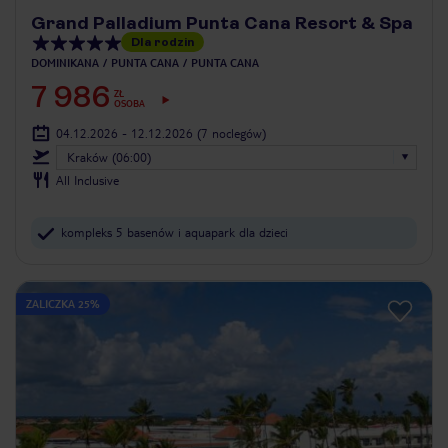
Grand Palladium Punta Cana Resort & Spa
Dla rodzin
DOMINIKANA
PUNTA CANA
PUNTA CANA
7 986
ZŁ
OSOBA
04.12.2026 - 12.12.2026
(7 noclegów)
Kraków (06:00)
All Inclusive
kompleks 5 basenów i aquapark dla dzieci
ZALICZKA 25%