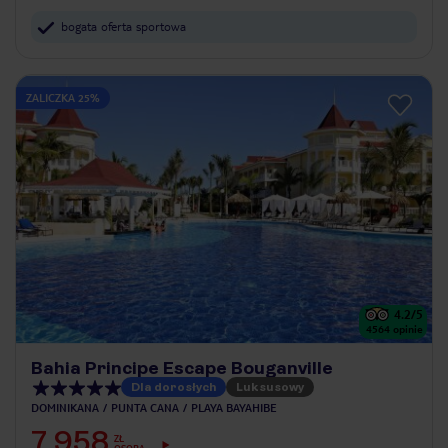
bogata oferta sportowa
ZALICZKA 25%
4.2
/5
4564
opinie
Bahia Principe Escape Bouganville
Dla dorosłych
Luksusowy
DOMINIKANA
PUNTA CANA
PLAYA BAYAHIBE
7 958
ZŁ