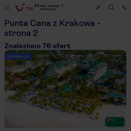
30
1
lat
|
numer
w Polsce
Punta Cana z Krakowa -
strona 2
Znaleziono 76 ofert
ZALICZKA 25%
4.5
/5
nute
1874
opinie