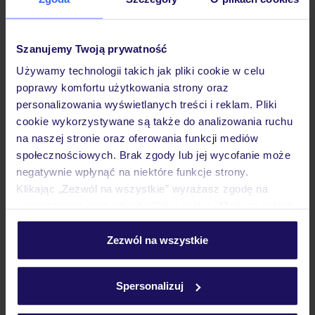
Szanujemy Twoją prywatność
Używamy technologii takich jak pliki cookie w celu
4.4
/5
14806
opinii
poprawy komfortu użytkowania strony oraz
personalizowania wyświetlanych treści i reklam. Pliki
Royalton CHIC Punta Cana Resort & Spa
cookie wykorzystywane są także do analizowania ruchu
Dla dorosłych
Luksusowy
na naszej stronie oraz oferowania funkcji mediów
DOMINIKANA
PUNTA CANA
UVERO ALTO
społecznościowych. Brak zgody lub jej wycofanie może
8 219
ZŁ
OSOBA
negatywnie wpłynąć na niektóre funkcje strony.
04.12.2026 - 12.12.2026
(7 noclegów)
Klikając „Zezwól na wszystkie” wyrażasz zgodę na
Kraków (06:00)
umieszczenie wszystkich plików cookie. Możesz jednak
All Inclusive
personalizować swój wybór wchodząc w zakładkę
„Szczegóły”
Zezwól na wszystkie
Szczegółowe informacje o plikach cookie znajdziesz
hotel tylko dla dorosłych (18+)
w
polityce plików cookies
oraz
polityce prywatności
.
Spersonalizuj
ZALICZKA 25%