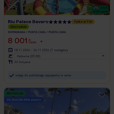
3.9
/5
11555
opinii
Riu Palace Bavaro
Tylko w TUI
Dla rodzin
DOMINIKANA
PUNTA CANA
PUNTA CANA
8 001
ZŁ
OSOBA
18.11.2026 - 26.11.2026
(7 noclegów)
Katowice (05:00)
All Inclusive
wstęp do pobliskiego aquaparku w cenie
BESTSELLER
5% ZALICZKI ZIMA 2026/27