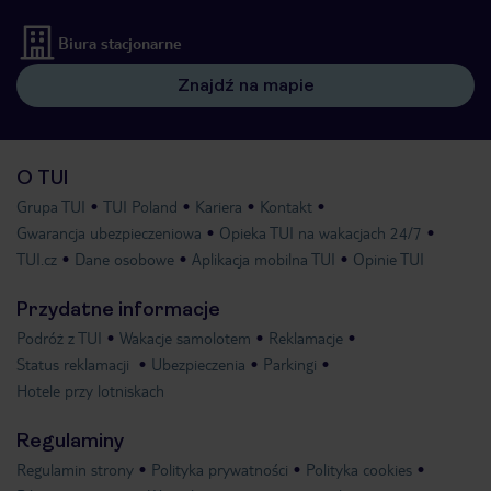
Biura stacjonarne
Znajdź na mapie
O TUI
Grupa TUI
TUI Poland
Kariera
Kontakt
Gwarancja ubezpieczeniowa
Opieka TUI na wakacjach 24/7
TUI.cz
Dane osobowe
Aplikacja mobilna TUI
Opinie TUI
Przydatne informacje
Podróż z TUI
Wakacje samolotem
Reklamacje
Status reklamacji
Ubezpieczenia
Parkingi
Hotele przy lotniskach
Regulaminy
Regulamin strony
Polityka prywatności
Polityka cookies