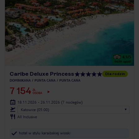
4.1
/5
9659
opinii
Caribe Deluxe Princess
Dla rodzin
DOMINIKANA
PUNTA CANA
PUNTA CANA
7 154
ZŁ
OSOBA
18.11.2026 - 26.11.2026
(7 noclegów)
Katowice (05:00)
All Inclusive
hotel w stylu karaibskiej wioski