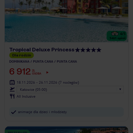
4
/5
5461
opinii
Tropical Deluxe Princess
Dla rodzin
DOMINIKANA
PUNTA CANA
PUNTA CANA
6 912
ZŁ
OSOBA
18.11.2026 - 26.11.2026
(7 noclegów)
Katowice (05:00)
All Inclusive
animacje dla dzieci i młodzieży
BESTSELLER