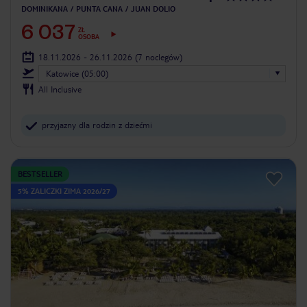
DOMINIKANA
PUNTA CANA
JUAN DOLIO
6 037
ZŁ
OSOBA
18.11.2026 - 26.11.2026
(7 noclegów)
Katowice (05:00)
All Inclusive
przyjazny dla rodzin z dziećmi
BESTSELLER
5% ZALICZKI ZIMA 2026/27