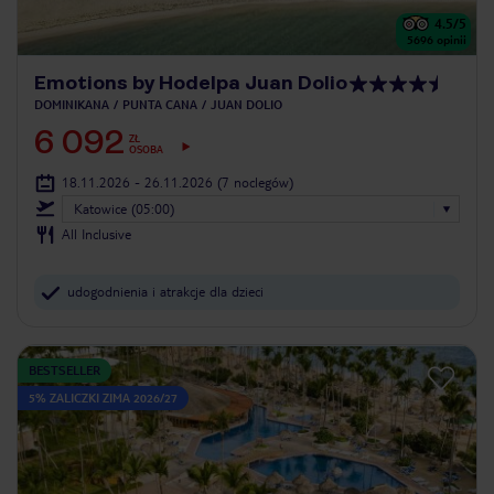
4.5
/5
5696
opinii
Emotions by Hodelpa Juan Dolio
DOMINIKANA
PUNTA CANA
JUAN DOLIO
6 092
ZŁ
OSOBA
18.11.2026 - 26.11.2026
(7 noclegów)
Katowice (05:00)
All Inclusive
udogodnienia i atrakcje dla dzieci
BESTSELLER
5% ZALICZKI ZIMA 2026/27