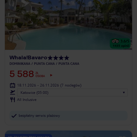
3.6
/5
1435
opinii
Whala!Bavaro
DOMINIKANA
PUNTA CANA
PUNTA CANA
5 588
ZŁ
OSOBA
18.11.2026 - 26.11.2026
(7 noclegów)
Katowice (05:00)
All Inclusive
bezpłatny serwis plażowy