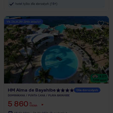
hotel tylko dla dorosłych (18+)
5% ZALICZKI ZIMA 2026/27
4.2
/5
5298
opinii
HM Alma de Bayahibe
Dla dorosłych
DOMINIKANA
PUNTA CANA
PLAYA BAYAHIBE
5 860
ZŁ
OSOBA
18.11.2026 - 26.11.2026
(7 noclegów)