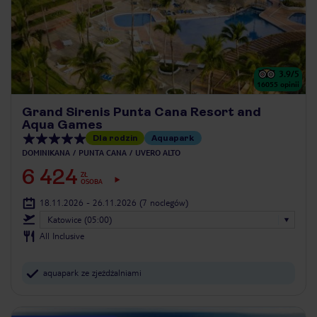
3.9
/5
16055
opinii
Grand Sirenis Punta Cana Resort and
Aqua Games
Dla rodzin
Aquapark
DOMINIKANA
PUNTA CANA
UVERO ALTO
6 424
ZŁ
OSOBA
18.11.2026 - 26.11.2026
(7 noclegów)
Katowice (05:00)
All Inclusive
aquapark ze zjeżdżalniami