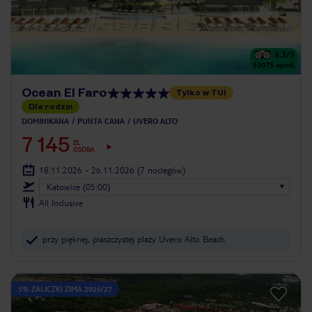
4.3
/5
10075
opinii
Ocean El Faro
Tylko w TUI
Dla rodzin
DOMINIKANA
PUNTA CANA
UVERO ALTO
7 145
ZŁ
OSOBA
18.11.2026 - 26.11.2026
(7 noclegów)
Katowice (05:00)
All Inclusive
przy pięknej, piaszczystej plaży Uvero Alto Beach
5% ZALICZKI ZIMA 2026/27