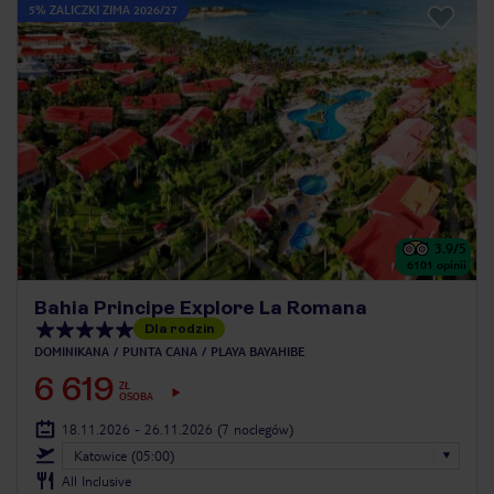
5% ZALICZKI ZIMA 2026/27
3.9
/5
6101
opinii
Bahia Principe Explore La Romana
Dla rodzin
DOMINIKANA
PUNTA CANA
PLAYA BAYAHIBE
6 619
ZŁ
OSOBA
18.11.2026 - 26.11.2026
(7 noclegów)
Katowice (05:00)
All Inclusive