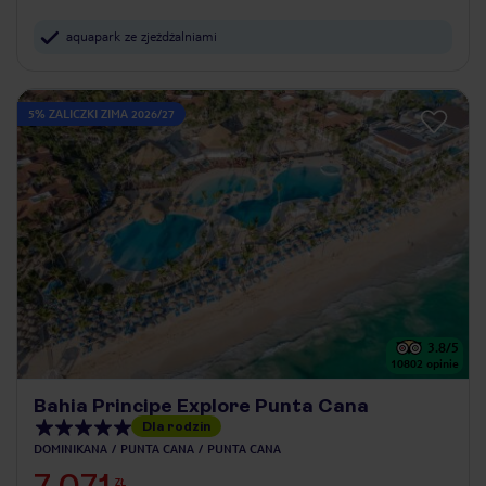
aquapark ze zjeżdżalniami
5% ZALICZKI ZIMA 2026/27
3.8
/5
10802
opinie
Bahia Principe Explore Punta Cana
Dla rodzin
DOMINIKANA
PUNTA CANA
PUNTA CANA
ZŁ