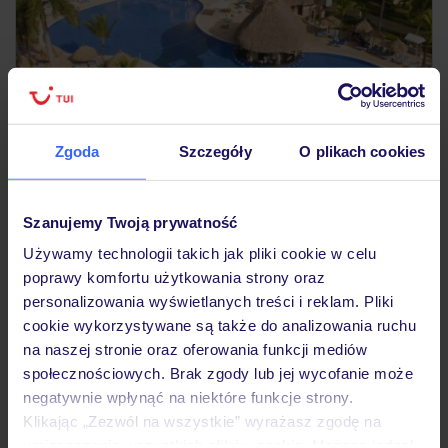
Zgoda
Szczegóły
O plikach cookies
3.8
/5
19519
opinii
Bahia Principe Explore Turquesa
Szanujemy Twoją prywatność
Tylko w TUI
Dla rodzin
Używamy technologii takich jak pliki cookie w celu
DOMINIKANA
PUNTA CANA
PUNTA CANA
poprawy komfortu użytkowania strony oraz
6 696
ZŁ
personalizowania wyświetlanych treści i reklam. Pliki
OSOBA
cookie wykorzystywane są także do analizowania ruchu
18.11.2026 - 26.11.2026
(7 noclegów)
na naszej stronie oraz oferowania funkcji mediów
Katowice (05:00)
społecznościowych. Brak zgody lub jej wycofanie może
All Inclusive
negatywnie wpłynąć na niektóre funkcje strony.
Klikając „Zezwól na wszystkie” wyrażasz zgodę na
darmowy wstęp do aquaparku
umieszczenie wszystkich plików cookie. Możesz jednak