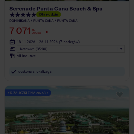
Serenade Punta Cana Beach & Spa
Dla rodzin
DOMINIKANA
PUNTA CANA
PUNTA CANA
7 071
ZŁ
OSOBA
18.11.2026 - 26.11.2026
(7 noclegów)
Katowice (05:00)
All Inclusive
doskonała lokalizacja
5% ZALICZKI ZIMA 2026/27