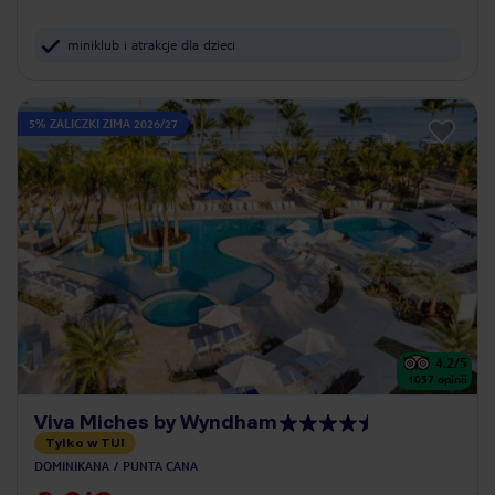
miniklub i atrakcje dla dzieci
5% ZALICZKI ZIMA 2026/27
4.2
/5
1057
opinii
Viva Miches by Wyndham
Tylko w TUI
DOMINIKANA
PUNTA CANA