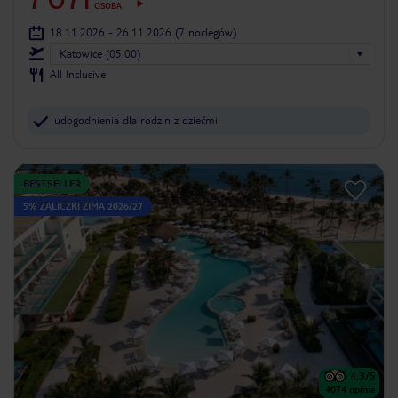
7 071
OSOBA
18.11.2026 - 26.11.2026
(7 noclegów)
Katowice (05:00)
All Inclusive
udogodnienia dla rodzin z dziećmi
BESTSELLER
5% ZALICZKI ZIMA 2026/27
4.3
/5
4074
opinie