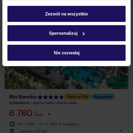
personalizować swój wybór wchodząc w zakładkę
„Szczegóły”
Zezwól na wszystkie
BESTSELLER
Szczegółowe informacje o plikach cookie znajdziesz
5% ZALICZKI ZIMA 2026/27
w
polityce plików cookies
oraz
polityce prywatności
.
Spersonalizuj
Nie zezwalaj
3.7
/5
5624
opinie
Riu Bambu
Tylko w TUI
Aquapark
DOMINIKANA
PUNTA CANA
PUNTA CANA
6 760
ZŁ
OSOBA
18.11.2026 - 26.11.2026
(7 noclegów)
Katowice (05:00)