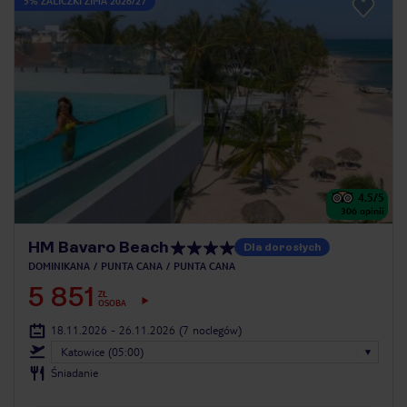
5% ZALICZKI ZIMA 2026/27
4.5
/5
306
opinii
HM Bavaro Beach
Dla dorosłych
DOMINIKANA
PUNTA CANA
PUNTA CANA
5 851
ZŁ
OSOBA
18.11.2026 - 26.11.2026
(7 noclegów)
Katowice (05:00)
Śniadanie