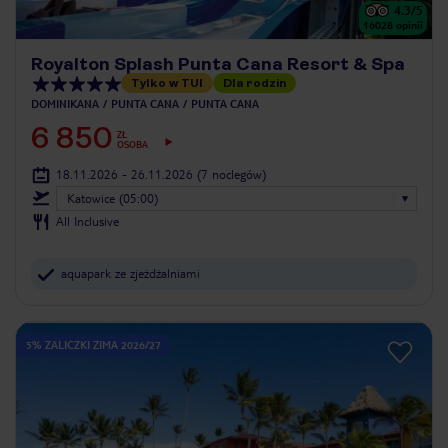
4.3
/5
16028
opinii
Royalton Splash Punta Cana Resort & Spa
Tylko w TUI
Dla rodzin
DOMINIKANA
PUNTA CANA
PUNTA CANA
6 850
ZŁ
OSOBA
18.11.2026 - 26.11.2026
(7 noclegów)
Katowice (05:00)
All Inclusive
aquapark ze zjeżdżalniami
5% ZALICZKI ZIMA 2026/27