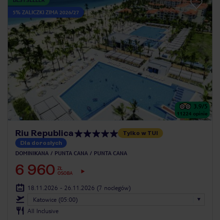
5% ZALICZKI ZIMA 2026/27
3.9
/5
11224
opinie
Riu Republica
Tylko w TUI
Dla dorosłych
DOMINIKANA
PUNTA CANA
PUNTA CANA
6 960
ZŁ
OSOBA
18.11.2026 - 26.11.2026
(7 noclegów)
Katowice (05:00)
All Inclusive