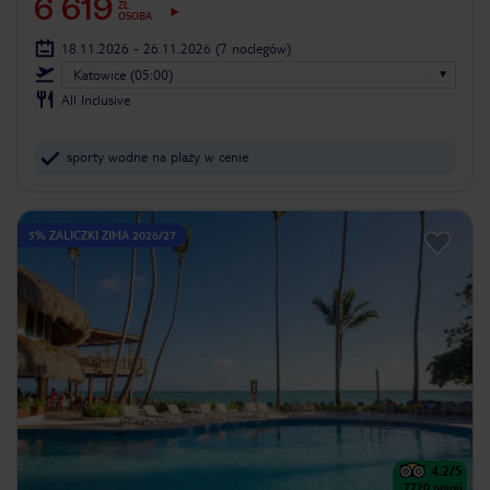
6 619
ZŁ
OSOBA
18.11.2026 - 26.11.2026
(7 noclegów)
Katowice (05:00)
All Inclusive
sporty wodne na plaży w cenie
5% ZALICZKI ZIMA 2026/27
4.2
/5
7720
opinii