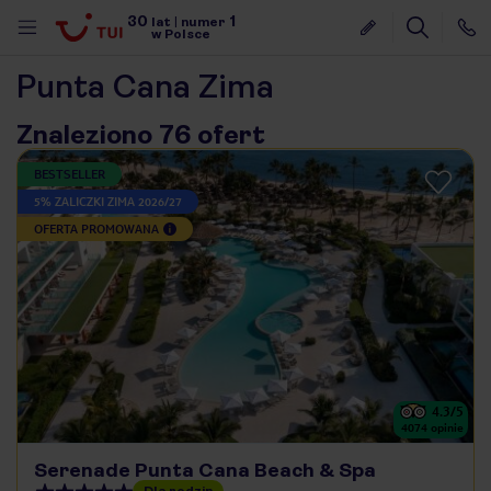
30
1
lat
|
numer
w Polsce
Punta Cana Zima
Znaleziono 76 ofert
BESTSELLER
5% ZALICZKI ZIMA 2026/27
OFERTA PROMOWANA
4.3
/5
4074
opinie
nute
Serenade Punta Cana Beach & Spa
Dla rodzin