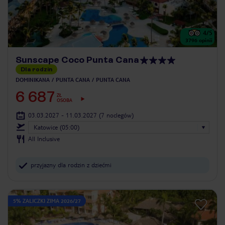
4
/5
3796
opinii
Sunscape Coco Punta Cana
Dla rodzin
DOMINIKANA
PUNTA CANA
PUNTA CANA
6 687
ZŁ
OSOBA
03.03.2027 - 11.03.2027
(7 noclegów)
Katowice (05:00)
All Inclusive
przyjazny dla rodzin z dziećmi
5% ZALICZKI ZIMA 2026/27