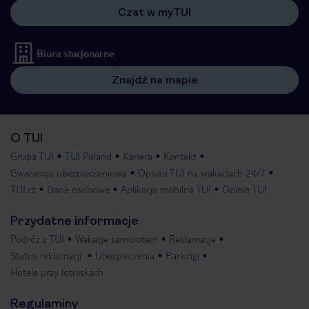
Czat w myTUI
Biura stacjonarne
Znajdź na mapie
O TUI
Grupa TUI
TUI Poland
Kariera
Kontakt
Gwarancja ubezpieczeniowa
Opieka TUI na wakacjach 24/7
TUI.cz
Dane osobowe
Aplikacja mobilna TUI
Opinie TUI
Przydatne informacje
Podróż z TUI
Wakacje samolotem
Reklamacje
Status reklamacji
Ubezpieczenia
Parkingi
Hotele przy lotniskach
Regulaminy