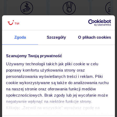
Lider niskich cen
Największe biuro
30 lat w P
podróży w Polsce
Zgoda
Szczegóły
O plikach cookies
Hotel
Szanujemy Twoją prywatność
Używamy technologii takich jak pliki cookie w celu
poprawy komfortu użytkowania strony oraz
Opinie
personalizowania wyświetlanych treści i reklam. Pliki
cookie wykorzystywane są także do analizowania ruchu
na naszej stronie oraz oferowania funkcji mediów
Pokoje
społecznościowych. Brak zgody lub jej wycofanie może
negatywnie wpłynąć na niektóre funkcje strony.
Klikając „Zezwól na wszystkie” wyrażasz zgodę na
Wyżywienie
umieszczenie wszystkich plików cookie. Możesz jednak