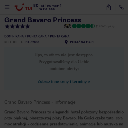
30
1
1
/
39
lat
|
numer
w Polsce
Grand Bavaro Princess
(17867 opinii)
DOMINIKANA
PUNTA CANA
PUNTA CANA
KOD HOTELU
PUJ62030
POKAŻ NA MAPIE
Ups, ta oferta nie jest dostępna.
Przygotowaliśmy dla Ciebie
podobne oferty:
Zobacz inne ceny i terminy
»
Grand Bavaro Princess
-
informacje
Grand Bavaro Princess to elegancki hotel położony bezpośrednio
przy pięknej, piaszczystej plaży Bavaro. Na Gości czeka tutaj cała
nute
moc atrakcji - codzienne przedstawienia, animacje lub muzyka na