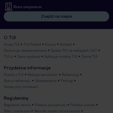
Biura stacjonarne
Znajdź na mapie
O TUI
Grupa TUI
TUI Poland
Kariera
Kontakt
Gwarancja ubezpieczeniowa
Opieka TUI na wakacjach 24/7
TUI.cz
Dane osobowe
Aplikacja mobilna TUI
Opinie TUI
Przydatne informacje
Podróż z TUI
Wakacje samolotem
Reklamacje
Status reklamacji
Ubezpieczenia
Parkingi
Hotele przy lotniskach
Regulaminy
Regulamin strony
Polityka prywatności
Polityka cookies
Bilety czarterowe
Warunki imprez turystycznych