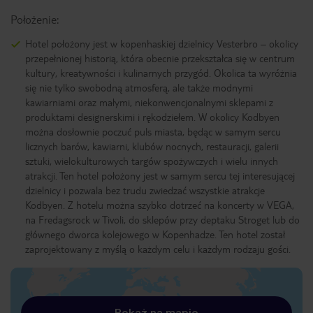
Położenie:
Hotel położony jest w kopenhaskiej dzielnicy Vesterbro – okolicy
przepełnionej historią, która obecnie przekształca się w centrum
kultury, kreatywności i kulinarnych przygód. Okolica ta wyróżnia
się nie tylko swobodną atmosferą, ale także modnymi
kawiarniami oraz małymi, niekonwencjonalnymi sklepami z
produktami designerskimi i rękodziełem. W okolicy Kodbyen
można dosłownie poczuć puls miasta, będąc w samym sercu
licznych barów, kawiarni, klubów nocnych, restauracji, galerii
sztuki, wielokulturowych targów spożywczych i wielu innych
atrakcji. Ten hotel położony jest w samym sercu tej interesującej
dzielnicy i pozwala bez trudu zwiedzać wszystkie atrakcje
Kodbyen. Z hotelu można szybko dotrzeć na koncerty w VEGA,
na Fredagsrock w Tivoli, do sklepów przy deptaku Stroget lub do
głównego dworca kolejowego w Kopenhadze. Ten hotel został
zaprojektowany z myślą o każdym celu i każdym rodzaju gości.
Pokaż na mapie