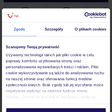
Lider niskich cen
Największe biuro
30 lat w P
podróży w Polsce
Zgoda
Szczegóły
O plikach cookies
Szanujemy Twoją prywatność
Używamy technologii takich jak pliki cookie w celu
Hotel
poprawy komfortu użytkowania strony oraz
personalizowania wyświetlanych treści i reklam. Pliki
cookie wykorzystywane są także do analizowania ruchu
Pokoje
na naszej stronie oraz oferowania funkcji mediów
społecznościowych. Brak zgody lub jej wycofanie może
negatywnie wpłynąć na niektóre funkcje strony.
Wyżywienie
Klikając „Zezwól na wszystkie” wyrażasz zgodę na
umieszczenie wszystkich plików cookie. Możesz jednak
personalizować swój wybór wchodząc w zakładkę