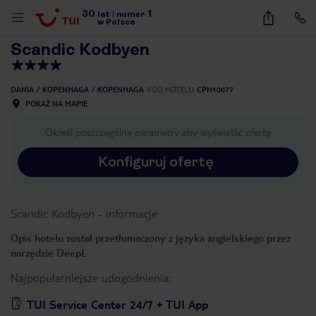
30
1
1
/
24
lat
|
numer
w Polsce
Scandic Kodbyen
DANIA
KOPENHAGA
KOPENHAGA
KOD HOTELU
CPH10077
POKAŻ NA MAPIE
Określ poszczególne parametry aby wyświetlić ofertę
Konfiguruj ofertę
Scandic Kodbyen
-
informacje
Opis hotelu został przetłumaczony z języka angielskiego przez
narzędzie DeepL
Najpopularniejsze udogodnienia:
nute
TUI Service Center 24/7 + TUI App