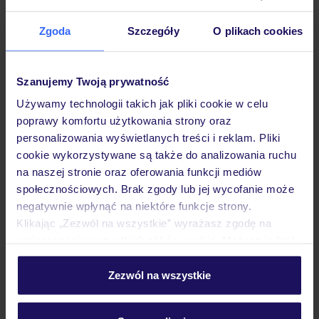
Zgoda
Szczegóły
O plikach cookies
Hotel
Szanujemy Twoją prywatność
Używamy technologii takich jak pliki cookie w celu
Pokoje
poprawy komfortu użytkowania strony oraz
personalizowania wyświetlanych treści i reklam. Pliki
cookie wykorzystywane są także do analizowania ruchu
Wyżywienie
na naszej stronie oraz oferowania funkcji mediów
społecznościowych. Brak zgody lub jej wycofanie może
negatywnie wpłynąć na niektóre funkcje strony.
Atrakcje
Klikając „Zezwól na wszystkie” wyrażasz zgodę na
umieszczenie wszystkich plików cookie. Możesz jednak
personalizować swój wybór wchodząc w zakładkę
Ważne informacje
„Szczegóły”
Zezwól na wszystkie
Szczegółowe informacje o plikach cookie znajdziesz
w
polityce plików cookies
oraz
polityce prywatności
.