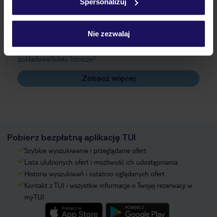
Spersonalizuj
Często zadawane pytania
Jak zmienić uczestników/osobę zgłaszającą?
Nie zezwalaj
Czy w Hotelu będzie przedstawiciel TUI?
Na jakiej podstawie i gdzie otrzymam karty
pokładowe/bilety lotnicze?
Zobacz więcej
Pobierz bezpłatną aplikację TUI
Szybkie wyszukiwanie i przeglądanie ofert
Lista ulubionych ofert i możliwość ich udostępniania
Historia wyszukiwań i ostatnio oglądanych ofert
Kontakt z TUI i wszystkie informacje o Twojej rezerwacji w
myTUI