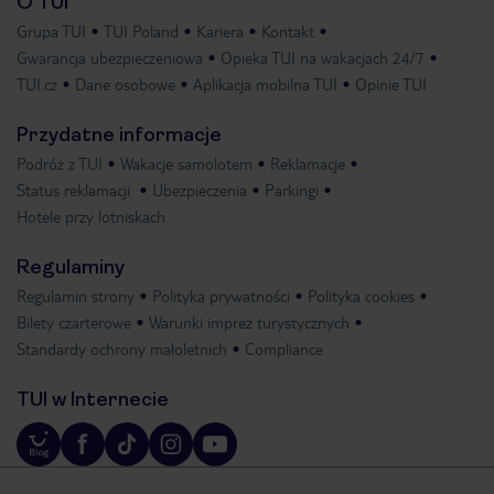
O TUI
Grupa TUI
TUI Poland
Kariera
Kontakt
Gwarancja ubezpieczeniowa
Opieka TUI na wakacjach 24/7
TUI.cz
Dane osobowe
Aplikacja mobilna TUI
Opinie TUI
Przydatne informacje
Podróż z TUI
Wakacje samolotem
Reklamacje
Status reklamacji
Ubezpieczenia
Parkingi
Hotele przy lotniskach
Regulaminy
Regulamin strony
Polityka prywatności
Polityka cookies
Bilety czarterowe
Warunki imprez turystycznych
Standardy ochrony małoletnich
Compliance
TUI w Internecie