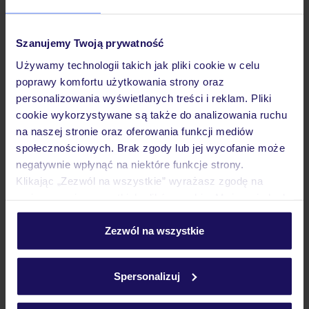
Pokoje
Szanujemy Twoją prywatność
Używamy technologii takich jak pliki cookie w celu
poprawy komfortu użytkowania strony oraz
Wyżywienie
personalizowania wyświetlanych treści i reklam. Pliki
cookie wykorzystywane są także do analizowania ruchu
na naszej stronie oraz oferowania funkcji mediów
Atrakcje
społecznościowych. Brak zgody lub jej wycofanie może
negatywnie wpłynąć na niektóre funkcje strony.
Klikając „Zezwól na wszystkie” wyrażasz zgodę na
Ważne informacje
umieszczenie wszystkich plików cookie. Możesz jednak
personalizować swój wybór wchodząc w zakładkę
„Szczegóły”
Zezwól na wszystkie
Szczegółowe informacje o plikach cookie znajdziesz
Często zadawane pytania
w
polityce plików cookies
oraz
polityce prywatności
.
Spersonalizuj
Jak zmienić uczestników/osobę zgłaszającą?
Czy w Hotelu będzie przedstawiciel TUI?