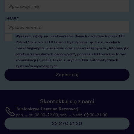
E-MAIL*
Wyrażam zgodę na przetwarzanie danych osobowych przez TUI
Poland Sp. z o.o. i TUI Poland Dystrybucja Sp. z o.o. w celach
marketingowych, w zakresie oraz celu wskazanym w
„Informacji o
przetwarzaniu danych osobowych”
, poprzez elektroniczną formę
komunikacji (e-mail), także z użyciem tzw. automatycznych
systemów wywołujących.
Zapisz się
Skontaktuj się z nami
Telefoniczne Centrum Rezerwacji
pon. – pt. 08:00–22:00, sob. – niedz. 09:00–21:00
22 270 31 20