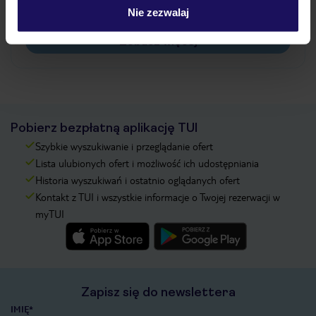
Na jakiej podstawie i gdzie otrzymam karty
Nie zezwalaj
pokładowe/bilety lotnicze?
Zobacz więcej
Pobierz bezpłatną aplikację TUI
Szybkie wyszukiwanie i przeglądanie ofert
Lista ulubionych ofert i możliwość ich udostępniania
Historia wyszukiwań i ostatnio oglądanych ofert
Kontakt z TUI i wszystkie informacje o Twojej rezerwacji w
myTUI
Zapisz się do newslettera
IMIĘ*