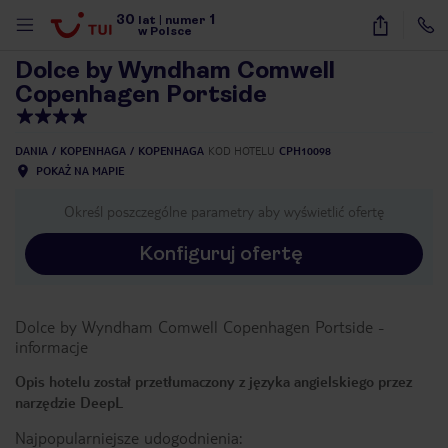
30
1
1
/
40
lat
|
numer
w Polsce
Dolce by Wyndham Comwell
Copenhagen Portside
DANIA
KOPENHAGA
KOPENHAGA
KOD HOTELU
CPH10098
POKAŻ NA MAPIE
Określ poszczególne parametry aby wyświetlić ofertę
Konfiguruj ofertę
Dolce by Wyndham Comwell Copenhagen Portside
-
informacje
Opis hotelu został przetłumaczony z języka angielskiego przez
narzędzie DeepL
nute
Najpopularniejsze udogodnienia: