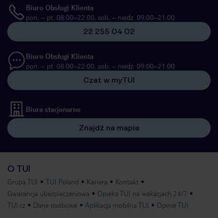
Biuro Obsługi Klienta
pon. – pt. 08:00–22:00, sob. – niedz. 09:00–21:00
22 255 04 02
Biuro Obsługi Klienta
pon. – pt. 08:00–22:00, sob. – niedz. 09:00–21:00
Czat w myTUI
Biura stacjonarne
Znajdź na mapie
O TUI
Grupa TUI
TUI Poland
Kariera
Kontakt
Gwarancja ubezpieczeniowa
Opieka TUI na wakacjach 24/7
TUI.cz
Dane osobowe
Aplikacja mobilna TUI
Opinie TUI