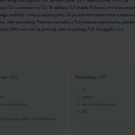
a wyłącznie poprzez TUI Service Center 24/7: telefonicznie, SMS i za
acji TUI w serwisie myTUI. W aplikacji TUI znajdą Państwo mnóstwo przy
biegu podróży i miejsca wypoczynku. Za jej pośrednictwem można rezerw
wne. Jeśli potrzebują Państwo kontaktu z TUI podczas wypoczynku, jeste
icznie, SMS-owo lub za pomocą czatu w aplikacji TUI. Szczegóły
tutaj
.
koju
:
7AQ
Kod pokoju
:
7AR
TV
fon
telefon
a lub prysznic
wanna lub prysznic
WC
aż pokoju zależy od obłożenia