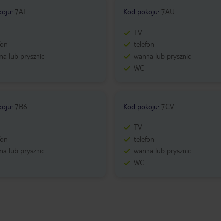
koju
:
7AT
Kod pokoju
:
7AU
TV
fon
telefon
a lub prysznic
wanna lub prysznic
WC
koju
:
7B6
Kod pokoju
:
7CV
TV
fon
telefon
a lub prysznic
wanna lub prysznic
WC