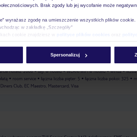
połecznościowych. Brak zgody lub jej wycofanie może negatywni
at
ie” wyrażasz zgodę na umieszczenie wszystkich plików cookie
wchodząc w zakładkę „Szczegóły”
ę piękną pogodą na tarasie. Dostępne są różne opcje, w tym jazda na
ikach cookie znajdziesz w
polityce plików cookies
oraz
polity
łownia, gimnastyka, aerobik, spa, sauna i łaźnia
czalnia rowerów
Siłownia
Liczba saun: 1
Sauna
Spersonalizuj
Z
ing
zameldowanie od: 15:00:00
wymeldowanie do: 11:00:00
sala
arcie hotelu: 2006
sejf w hotelu
WLAN/WiFi w hotelu
winda
liczba
łatą
room service
łączna liczba pięter: 5
łączna liczba pokoi: 325
m
 Diners Club, EC Maestro, Mastercard, Visa