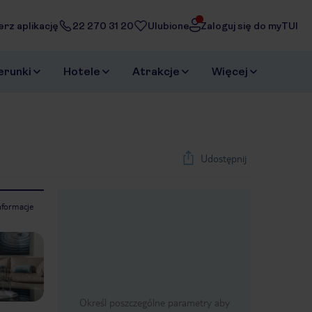
erz aplikację
22 270 31 20
Ulubione
Zaloguj się do myTUI
erunki
Hotele
Atrakcje
Więcej
Udostępnij
nformacje
1
/
43
Next slide
Określ poszczególne parametry aby