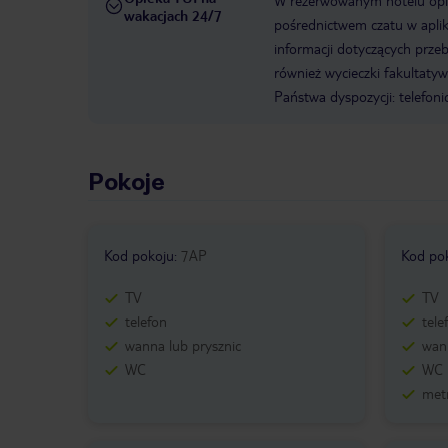
W rezerwowanym hotelu opiek
wakacjach 24/7
pośrednictwem czatu w aplik
informacji dotyczących prze
również wycieczki fakultaty
Państwa dyspozycji: telefon
Pokoje
Kod pokoju
:
7AP
Kod po
TV
TV
telefon
tele
wanna lub prysznic
wann
WC
WC
metr