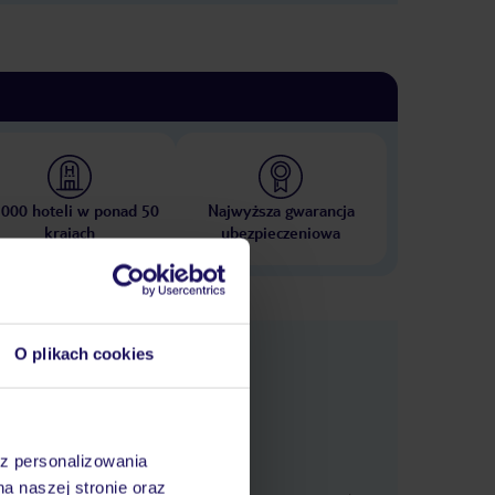
 000 hoteli w ponad 50
Najwyższa gwarancja
krajach
ubezpieczeniowa
nformacje
O plikach cookies
az personalizowania
na naszej stronie oraz