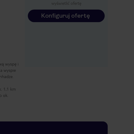
wyświetlić ofertę
Konfiguruj ofertę
wą wyspę i
na wyspie
nhadze.
k. 1,1 km
o ok.