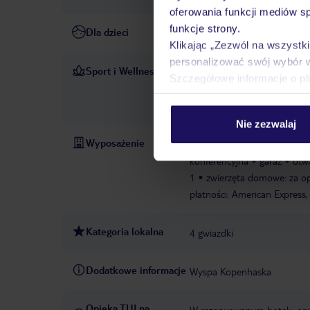
oferowania funkcji mediów s
funkcje strony.
Dla dzieci
Opieka nad dziećmi: bez opł
Klikając „Zezwól na wszystk
personalizować swój wybór 
Sport i Wellness
Wczasowicze mogą cieszyć si
Szczegółowe informacje o pl
rowerze/kolarstwo górskie, si
parowa.
Aerobik
Wypoży
Nie zezwalaj
Wyposażenie
całodobowa recepcja
park
konferencyjna
garaż
otw
1
zwierzęta domowe: za op
płatności: American Express,
Kategoria lokalna
4 gwiazdki
Dodatkowe informacje
Wyspa Kopenhaska
Opieka TUI na