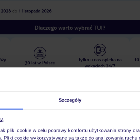
 2026
do
1 listopada 2026
Dlaczego warto wybrać TUI?
óży
Tylko u nas opieka na
10
30 lat w Polsce
wakacjach 24/7
Pokoje
Wyżywienie
Atrakcje
Ważne i
Szczegóły
ść
jak pliki cookie w celu poprawy komfortu użytkowania strony or
m. Pliki cookie wykorzystywane są także do analizowania ruchu 