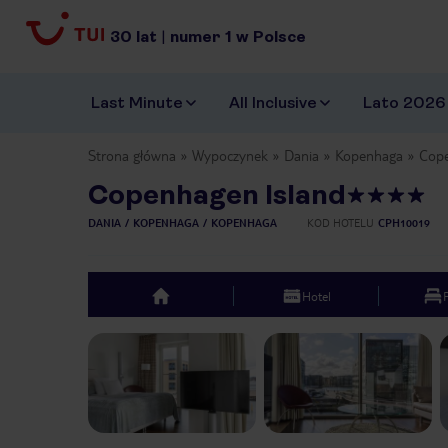
30
lat
|
numer
1
w Polsce
Last Minute
All Inclusive
Lato 2026
Strona główna
Wypoczynek
Dania
Kopenhaga
Cope
Copenhagen Island
DANIA
KOPENHAGA
KOPENHAGA
KOD HOTELU
CPH10019
Hotel
top
Previous slide