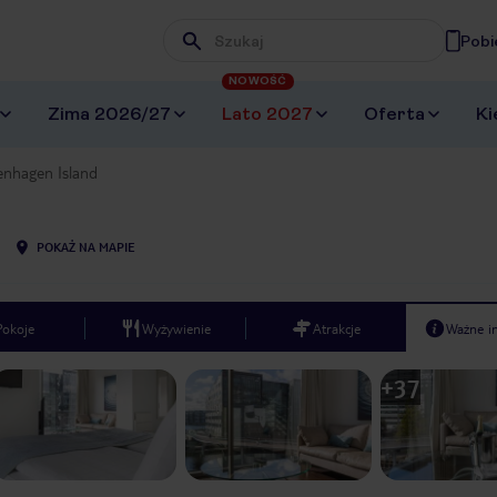
Pobi
Wpisz frazę, której szukasz
NOWOŚĆ
Zima 2026/27
Lato 2027
Oferta
Ki
nhagen Island
POKAŻ NA MAPIE
Pokoje
Wyżywienie
Atrakcje
Ważne i
+
37