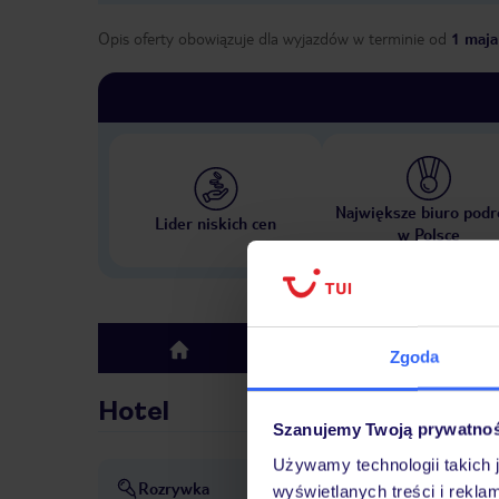
Opis oferty obowiązuje dla wyjazdów w terminie
od
1 maja
Największe biuro podr
Lider niskich cen
w Polsce
Hotel
top
Zgoda
Hotel
Szanujemy Twoją prywatno
Używamy technologii takich 
Rozrywka
Pokazy
wyświetlanych treści i rekla