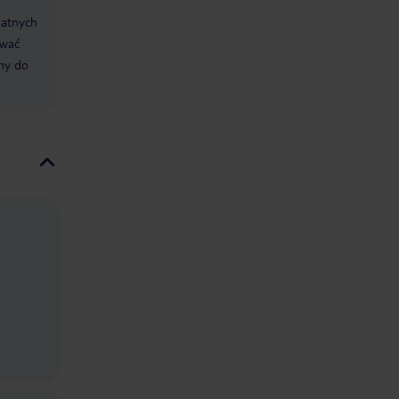
datnych
ować
śmy do