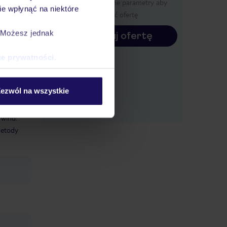
Określ poszczególne parametry aby
e wpłynąć na niektóre
wyświetlić ofertę
. Możesz jednak
Konfiguruj ofertę
ce prywatności
.
ezwól na wszystkie
 wind:
etody