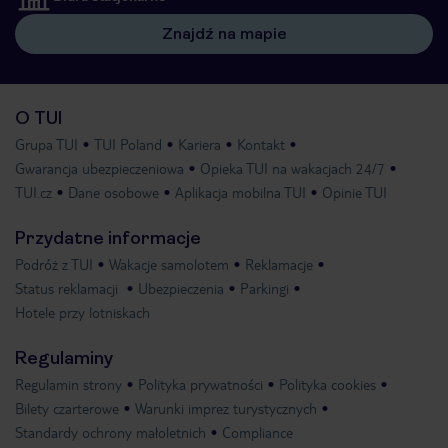
Znajdź na mapie
O TUI
Grupa TUI
TUI Poland
Kariera
Kontakt
Gwarancja ubezpieczeniowa
Opieka TUI na wakacjach 24/7
TUI.cz
Dane osobowe
Aplikacja mobilna TUI
Opinie TUI
Przydatne informacje
Podróż z TUI
Wakacje samolotem
Reklamacje
Status reklamacji
Ubezpieczenia
Parkingi
Hotele przy lotniskach
Regulaminy
Regulamin strony
Polityka prywatności
Polityka cookies
Bilety czarterowe
Warunki imprez turystycznych
Standardy ochrony małoletnich
Compliance