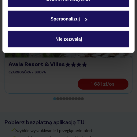
Odkryj inne hotele w pobliżu
Szczegółowe informacje o plikach cookie znajdziesz
w
polityce plików cookies
oraz
polityce prywatności
.
ZALICZKA 25%
Spersonalizuj
Nie zezwalaj
Avala Resort & Villas
CZARNOGÓRA
BUDVA
1 631 zł/os.
Pobierz bezpłatną aplikację TUI
Szybkie wyszukiwanie i przeglądanie ofert