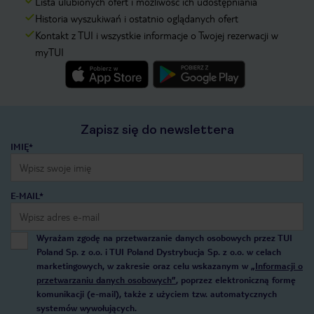
Lista ulubionych ofert i możliwość ich udostępniania
Historia wyszukiwań i ostatnio oglądanych ofert
Kontakt z TUI i wszystkie informacje o Twojej rezerwacji w
myTUI
Zapisz się do newslettera
IMIĘ*
E-MAIL*
Wyrażam zgodę na przetwarzanie danych osobowych przez TUI
Poland Sp. z o.o. i TUI Poland Dystrybucja Sp. z o.o. w celach
marketingowych, w zakresie oraz celu wskazanym w
„Informacji o
przetwarzaniu danych osobowych”
, poprzez elektroniczną formę
komunikacji (e-mail), także z użyciem tzw. automatycznych
systemów wywołujących.