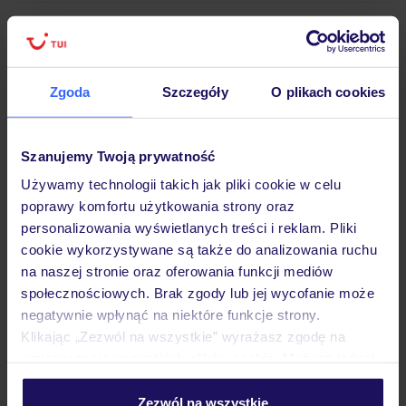
Atrakcje
Zgoda
Szczegóły
O plikach cookies
Ważne informacje
Szanujemy Twoją prywatność
Używamy technologii takich jak pliki cookie w celu
Często zadawane pytania
poprawy komfortu użytkowania strony oraz
personalizowania wyświetlanych treści i reklam. Pliki
Jak zmienić uczestników/osobę zgłaszającą?
cookie wykorzystywane są także do analizowania ruchu
Czy w Hotelu będzie przedstawiciel TUI?
na naszej stronie oraz oferowania funkcji mediów
Na jakiej podstawie i gdzie otrzymam karty
pokładowe/bilety lotnicze?
społecznościowych. Brak zgody lub jej wycofanie może
negatywnie wpłynąć na niektóre funkcje strony.
Zobacz więcej
Klikając „Zezwól na wszystkie” wyrażasz zgodę na
umieszczenie wszystkich plików cookie. Możesz jednak
personalizować swój wybór wchodząc w zakładkę
„Szczegóły”
Zezwól na wszystkie