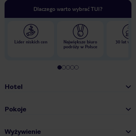
Dlaczego warto wybrać TUI?
Lider niskich cen
Największe biuro
30 lat w P
podróży w Polsce
Hotel
Pokoje
Wyżywienie