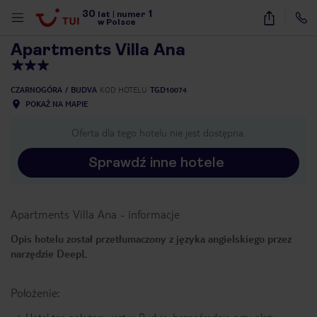
30
1
1
/
27
lat
|
numer
w Polsce
Apartments Villa Ana
CZARNOGÓRA
BUDVA
KOD HOTELU
TGD10074
POKAŻ NA MAPIE
Oferta dla tego hotelu nie jest dostępna.
Sprawdź inne hotele
Apartments Villa Ana
-
informacje
Opis hotelu został przetłumaczony z języka angielskiego przez
narzędzie DeepL
Położenie:
nute