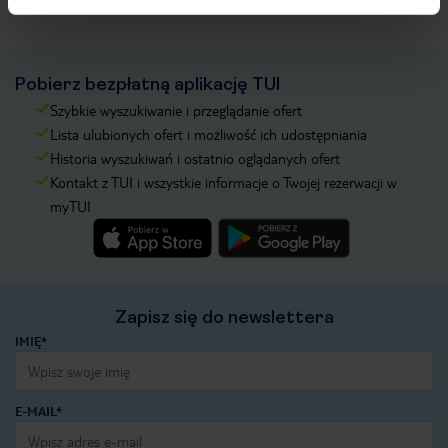
Pobierz bezpłatną aplikację TUI
Szybkie wyszukiwanie i przeglądanie ofert
Lista ulubionych ofert i możliwość ich udostępniania
Historia wyszukiwań i ostatnio oglądanych ofert
Kontakt z TUI i wszystkie informacje o Twojej rezerwacji w
myTUI
Zapisz się do newslettera
IMIĘ*
E-MAIL*