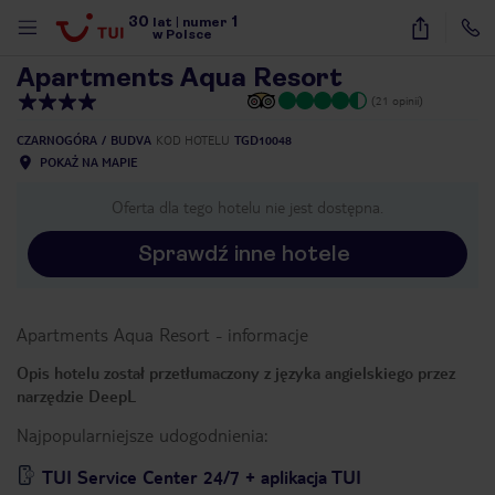
30
1
1
/
13
lat
|
numer
w Polsce
Apartments Aqua Resort
(21 opinii)
CZARNOGÓRA
BUDVA
KOD HOTELU
TGD10048
POKAŻ NA MAPIE
Oferta dla tego hotelu nie jest dostępna.
Sprawdź inne hotele
Apartments Aqua Resort
-
informacje
Opis hotelu został przetłumaczony z języka angielskiego przez
narzędzie DeepL
Najpopularniejsze udogodnienia:
nute
TUI Service Center 24/7 + aplikacja TUI