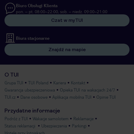
Biuro Obsługi Klienta
pon. – pt. 08:00–22:00, sob. – niedz. 09:00–21:00
Czat w myTUI
Biura stacjonarne
Znajdź na mapie
O TUI
Grupa TUI
TUI Poland
Kariera
Kontakt
Gwarancja ubezpieczeniowa
Opieka TUI na wakacjach 24/7
TUI.cz
Dane osobowe
Aplikacja mobilna TUI
Opinie TUI
Przydatne informacje
Podróż z TUI
Wakacje samolotem
Reklamacje
Status reklamacji
Ubezpieczenia
Parkingi
Hotele przy lotniskach