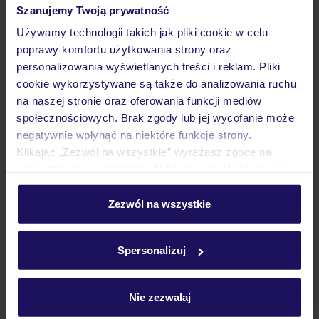
Szanujemy Twoją prywatność
Pokoje
Używamy technologii takich jak pliki cookie w celu
poprawy komfortu użytkowania strony oraz
personalizowania wyświetlanych treści i reklam. Pliki
Atrakcje
cookie wykorzystywane są także do analizowania ruchu
na naszej stronie oraz oferowania funkcji mediów
społecznościowych. Brak zgody lub jej wycofanie może
Ważne informacje
negatywnie wpłynąć na niektóre funkcje strony.
Klikając „Zezwól na wszystkie” wyrażasz zgodę na
umieszczenie wszystkich plików cookie. Możesz jednak
personalizować swój wybór wchodząc w zakładkę
Często zadawane pytania
„Szczegóły”
Zezwól na wszystkie
Jak zmienić uczestników/osobę zgłaszającą?
Szczegółowe informacje o plikach cookie znajdziesz
Czy w Hotelu będzie przedstawiciel TUI?
w
polityce plików cookies
oraz
polityce prywatności
.
Spersonalizuj
Na jakiej podstawie i gdzie otrzymam karty
pokładowe/bilety lotnicze?
Zobacz więcej
Nie zezwalaj