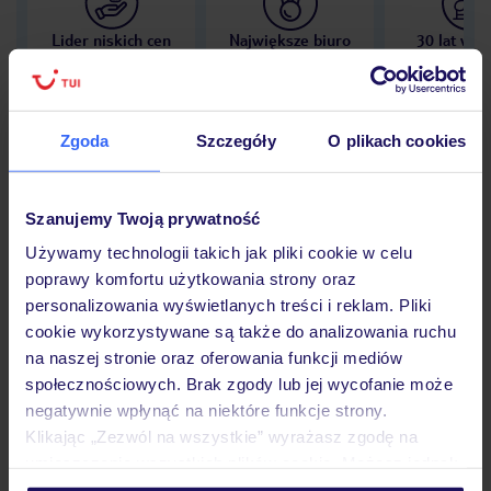
Lider niskich cen
Największe biuro
30 lat w P
podróży w Polsce
Zgoda
Szczegóły
O plikach cookies
Hotel
Szanujemy Twoją prywatność
Używamy technologii takich jak pliki cookie w celu
poprawy komfortu użytkowania strony oraz
Opinie
personalizowania wyświetlanych treści i reklam. Pliki
cookie wykorzystywane są także do analizowania ruchu
na naszej stronie oraz oferowania funkcji mediów
Pokoje
społecznościowych. Brak zgody lub jej wycofanie może
negatywnie wpłynąć na niektóre funkcje strony.
Klikając „Zezwól na wszystkie” wyrażasz zgodę na
Wyżywienie
umieszczenie wszystkich plików cookie. Możesz jednak
personalizować swój wybór wchodząc w zakładkę