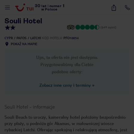
30
1
1
/
10
lat
|
numer
w Polsce
Souli Hotel
(649 opinii)
CYPR
PAFOS
LATCHI
KOD HOTELU
PFO10054
POKAŻ NA MAPIE
Ups, ta oferta nie jest dostępna.
Przygotowaliśmy dla Ciebie
podobne oferty:
Zobacz inne ceny i terminy
»
Souli Hotel
-
informacje
Souli Beach to uroczy, kameralny hotel położony bezpośrednio
przy plaży, u podnóża gór Akamas, w malowniczej wiosce
nute
rybackiej Latchi. Oferując spokojną i relaksującą atmosferę, jest