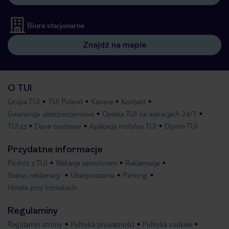
Biura stacjonarne
Znajdź na mapie
O TUI
Grupa TUI
TUI Poland
Kariera
Kontakt
Gwarancja ubezpieczeniowa
Opieka TUI na wakacjach 24/7
TUI.cz
Dane osobowe
Aplikacja mobilna TUI
Opinie TUI
Przydatne informacje
Podróż z TUI
Wakacje samolotem
Reklamacje
Status reklamacji
Ubezpieczenia
Parkingi
Hotele przy lotniskach
Regulaminy
Regulamin strony
Polityka prywatności
Polityka cookies