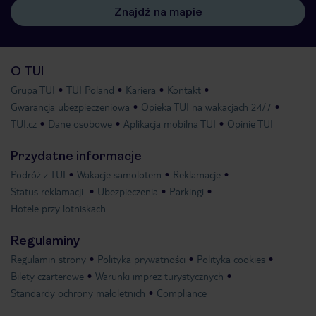
Znajdź na mapie
O TUI
Grupa TUI
TUI Poland
Kariera
Kontakt
Gwarancja ubezpieczeniowa
Opieka TUI na wakacjach 24/7
TUI.cz
Dane osobowe
Aplikacja mobilna TUI
Opinie TUI
Przydatne informacje
Podróż z TUI
Wakacje samolotem
Reklamacje
Status reklamacji
Ubezpieczenia
Parkingi
Hotele przy lotniskach
Regulaminy
Regulamin strony
Polityka prywatności
Polityka cookies
Bilety czarterowe
Warunki imprez turystycznych
Standardy ochrony małoletnich
Compliance