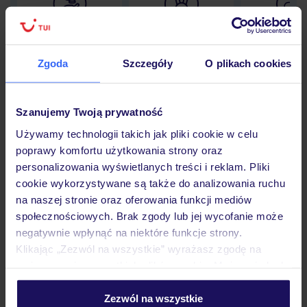
Lider niskich cen
Największe biuro
30 lat w P
podróży w Polsce
Zgoda
Szczegóły
O plikach cookies
Szanujemy Twoją prywatność
Hotel
Używamy technologii takich jak pliki cookie w celu
poprawy komfortu użytkowania strony oraz
personalizowania wyświetlanych treści i reklam. Pliki
Pokoje
cookie wykorzystywane są także do analizowania ruchu
na naszej stronie oraz oferowania funkcji mediów
społecznościowych. Brak zgody lub jej wycofanie może
Wyżywienie
negatywnie wpłynąć na niektóre funkcje strony.
Klikając „Zezwól na wszystkie” wyrażasz zgodę na
umieszczenie wszystkich plików cookie. Możesz jednak
Atrakcje
personalizować swój wybór wchodząc w zakładkę
„Szczegóły”
Zezwól na wszystkie