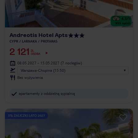
4.3
/5
955
opinii
Andreotis Hotel Apts
CYPR
LARNAKA
PROTARAS
2 121
ZŁ
OSOBA
08.05.2027 - 15.05.2027
(7 noclegów)
Warszawa-Chopina (15:50)
Bez wyżywienia
apartamenty z oddzielną sypialnią
5% ZALICZKI LATO 2027