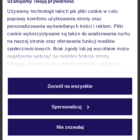
Szanujemy Twoją prywatność
CYPR
LARNAKA
PROTARAS
Używamy technologii takich jak pliki cookie w celu
2 256
ZŁ
poprawy komfortu użytkowania strony oraz
OSOBA
personalizowania wyświetlanych treści i reklam. Pliki
24.04.2027 - 01.05.2027
(7 noclegów)
cookie wykorzystywane są także do analizowania ruchu
Poznań (08:55)
na naszej stronie oraz oferowania funkcji mediów
Bez wyżywienia
społecznościowych. Brak zgody lub jej wycofanie może
negatywnie wpłynąć na niektóre funkcje strony.
przyjazny dla rodzin z dziećmi
Klikając „Zezwól na wszystkie” wyrażasz zgodę na
umieszczenie wszystkich plików cookie. Możesz jednak
personalizować swój wybór wchodząc w zakładkę
5% ZALICZKI LATO 2027
„Szczegóły”
Zezwól na wszystkie
Szczegółowe informacje o plikach cookie znajdziesz
w
polityce plików cookies
oraz
polityce prywatności
.
Spersonalizuj
Nie zezwalaj