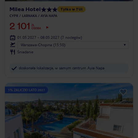
Milea Hotel
Tylko w TUI
CYPR
LARNAKA
AYIA NAPA
2 101
ZŁ
OSOBA
01.05.2027 - 08.05.2027
(7 noclegów)
Warszawa-Chopina (15:50)
Śniadanie
doskonała lokalizacja, w samym centrum Ayia Napa
5% ZALICZKI LATO 2027