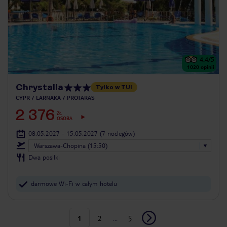
4.4
/5
1020
opinii
Chrystalla
Tylko w TUI
CYPR
LARNAKA
PROTARAS
2 376
ZŁ
OSOBA
08.05.2027 - 15.05.2027
(7 noclegów)
Warszawa-Chopina (15:50)
Dwa posiłki
darmowe Wi-Fi w całym hotelu
1
2
...
5