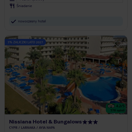
Śniadanie
nowoczesny hotel
5% ZALICZKI LATO 2027
4.2
/5
578
opinii
Nissiana Hotel & Bungalows
CYPR
LARNAKA
AYIA NAPA