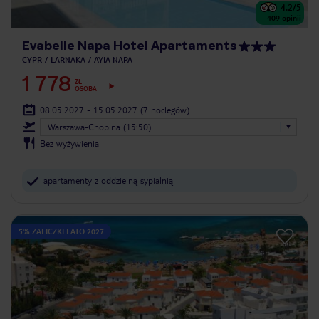
4.2
/5
409
opinii
Evabelle Napa Hotel Apartaments
CYPR
LARNAKA
AYIA NAPA
1 778
ZŁ
OSOBA
08.05.2027 - 15.05.2027
(7 noclegów)
Warszawa-Chopina (15:50)
Bez wyżywienia
apartamenty z oddzielną sypialnią
5% ZALICZKI LATO 2027