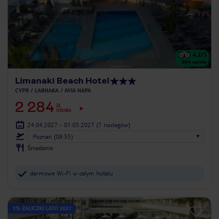
4.2
/5
884
opinie
Limanaki Beach Hotel
CYPR
LARNAKA
AYIA NAPA
2 284
ZŁ
OSOBA
24.04.2027 - 01.05.2027
(7 noclegów)
Poznań (08:55)
Śniadanie
darmowe Wi-Fi w całym hotelu
5% ZALICZKI LATO 2027