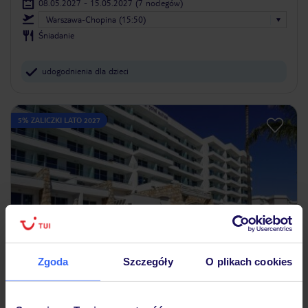
08.05.2027 - 15.05.2027
(7 noclegów)
Warszawa-Chopina (15:50)
Śniadanie
udogodnienia dla dzieci
5% ZALICZKI LATO 2027
Zgoda
Szczegóły
O plikach cookies
4.2
/5
518
opinii
Melini Hotel Suites