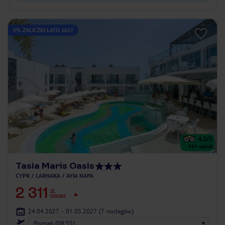
5% ZALICZKI LATO 2027
4.3
/5
521
opinii
Tasia Maris Oasis
CYPR
LARNAKA
AYIA NAPA
2 311
ZŁ
OSOBA
24.04.2027 - 01.05.2027
(7 noclegów)
Poznań (08:55)