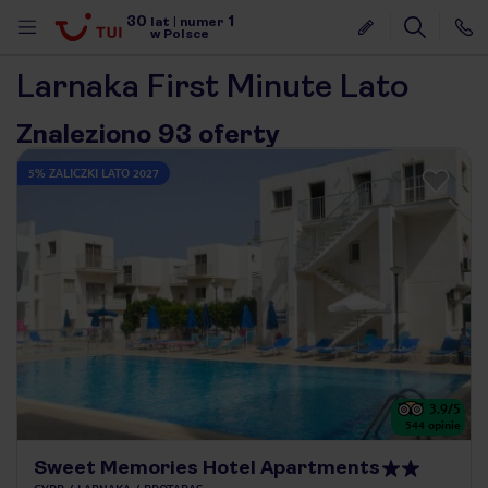
30
1
lat
|
numer
w Polsce
Larnaka First Minute Lato
Znaleziono 93 oferty
5% ZALICZKI LATO 2027
3.9
/5
544
opinie
nute
Sweet Memories Hotel Apartments