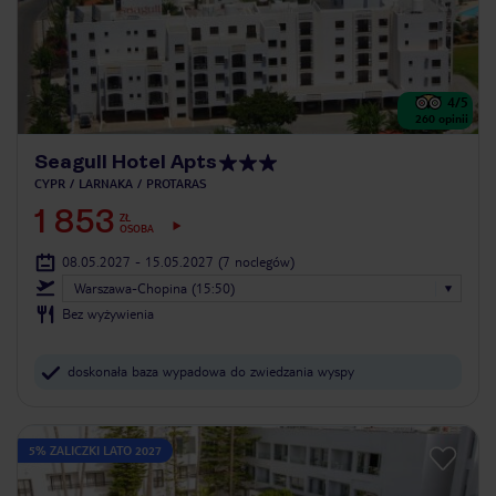
4
/5
260
opinii
Seagull Hotel Apts
CYPR
LARNAKA
PROTARAS
1 853
ZŁ
OSOBA
08.05.2027 - 15.05.2027
(7 noclegów)
Warszawa-Chopina (15:50)
Bez wyżywienia
doskonała baza wypadowa do zwiedzania wyspy
5% ZALICZKI LATO 2027