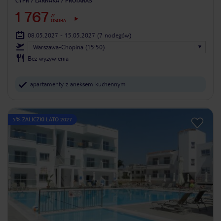
CYPR
LARNAKA
PROTARAS
1 767
ZŁ
OSOBA
08.05.2027 - 15.05.2027
(7 noclegów)
Warszawa-Chopina (15:50)
Bez wyżywienia
apartamenty z aneksem kuchennym
5% ZALICZKI LATO 2027