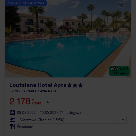
5% ZALICZKI LATO 2027
4.4
/5
826
opinii
Loutsiana Hotel Apts
CYPR
LARNAKA
AYIA NAPA
2 178
ZŁ
OSOBA
08.05.2027 - 15.05.2027
(7 noclegów)
Warszawa-Chopina (15:50)
Śniadanie