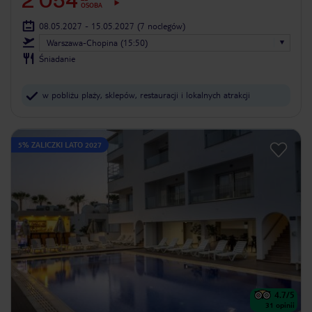
2 054
OSOBA
08.05.2027 - 15.05.2027
(7 noclegów)
Warszawa-Chopina (15:50)
Śniadanie
w pobliżu plaży, sklepów, restauracji i lokalnych atrakcji
5% ZALICZKI LATO 2027
4.7
/5
31
opinii