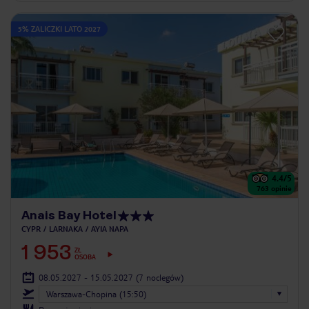
5% ZALICZKI LATO 2027
4.4
/5
763
opinie
Anais Bay Hotel
CYPR
LARNAKA
AYIA NAPA
1 953
ZŁ
OSOBA
08.05.2027 - 15.05.2027
(7 noclegów)
Warszawa-Chopina (15:50)