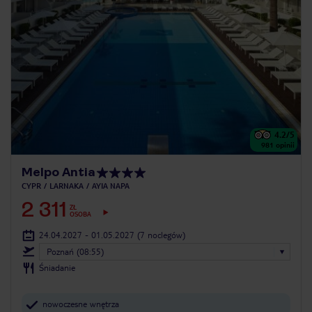
4.2
/5
981
opinii
Melpo Antia
CYPR
LARNAKA
AYIA NAPA
2 311
ZŁ
OSOBA
24.04.2027 - 01.05.2027
(7 noclegów)
Poznań (08:55)
Śniadanie
nowoczesne wnętrza