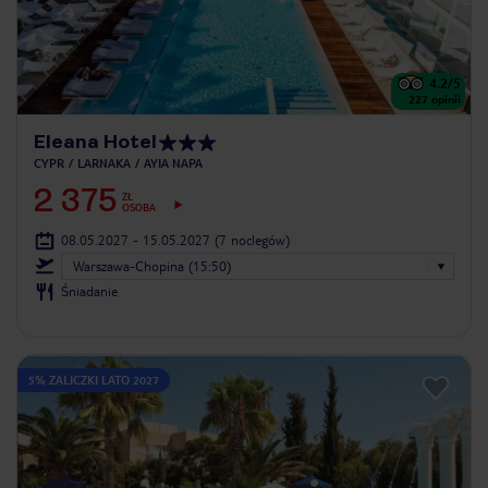
4.2
/5
227
opinii
Eleana Hotel
CYPR
LARNAKA
AYIA NAPA
2 375
ZŁ
OSOBA
08.05.2027 - 15.05.2027
(7 noclegów)
Warszawa-Chopina (15:50)
Śniadanie
5% ZALICZKI LATO 2027