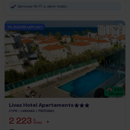
darmowe Wi-Fi w całym hotelu
5% ZALICZKI LATO 2027
4.5
/5
399
opinii
Livas Hotel Apartaments
CYPR
LARNAKA
PROTARAS
2 223
ZŁ
OSOBA