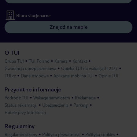
Biura stacjonarne
Znajdź na mapie
O TUI
Grupa TUI
TUI Poland
Kariera
Kontakt
Gwarancja ubezpieczeniowa
Opieka TUI na wakacjach 24/7
TUI.cz
Dane osobowe
Aplikacja mobilna TUI
Opinie TUI
Przydatne informacje
Podróż z TUI
Wakacje samolotem
Reklamacje
Status reklamacji
Ubezpieczenia
Parkingi
Hotele przy lotniskach
Regulaminy
Regulamin strony
Polityka prywatności
Polityka cookies