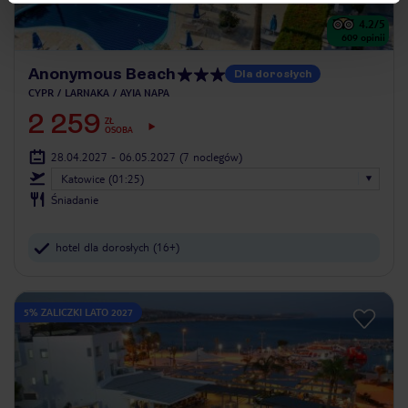
4.2
/5
609
opinii
Anonymous Beach
Dla dorosłych
CYPR
LARNAKA
AYIA NAPA
2 259
ZŁ
OSOBA
28.04.2027 - 06.05.2027
(7 noclegów)
Katowice (01:25)
Śniadanie
hotel dla dorosłych (16+)
5% ZALICZKI LATO 2027