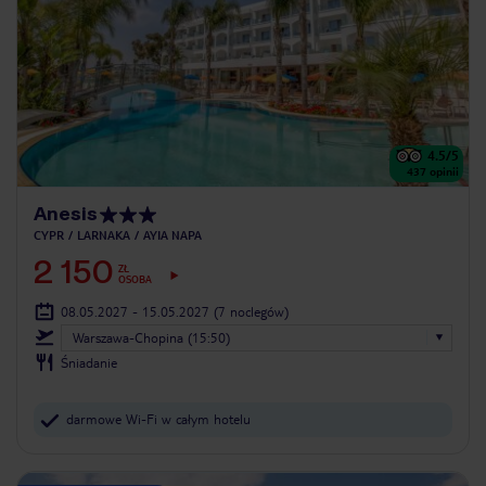
4.5
/5
437
opinii
Anesis
CYPR
LARNAKA
AYIA NAPA
2 150
ZŁ
OSOBA
08.05.2027 - 15.05.2027
(7 noclegów)
Warszawa-Chopina (15:50)
Śniadanie
darmowe Wi-Fi w całym hotelu