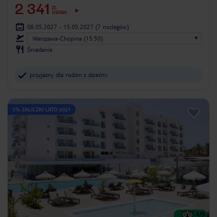
2 341
ZŁ
OSOBA
08.05.2027 - 15.05.2027
(7 noclegów)
Warszawa-Chopina (15:50)
Śniadanie
przyjazny dla rodzin z dziećmi
5% ZALICZKI LATO 2027
4
/5