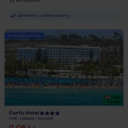
Bez wyżywienia
apartamenty z oddzielną sypialnią
5% ZALICZKI LATO 2027
3.8
/5
413
opinii
Corfu Hotel
CYPR
LARNAKA
AYIA NAPA
ZŁ