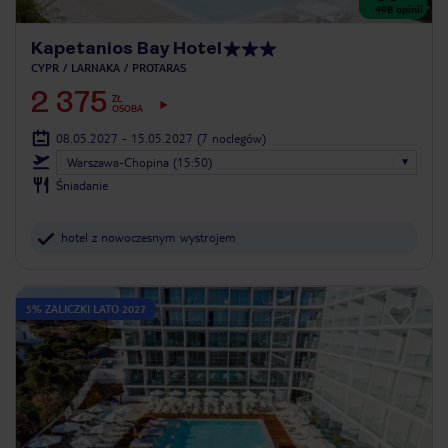
498
opinii
Kapetanios Bay Hotel
CYPR
LARNAKA
PROTARAS
2 375
ZŁ
OSOBA
08.05.2027 - 15.05.2027
(7 noclegów)
Warszawa-Chopina (15:50)
Śniadanie
hotel z nowoczesnym wystrojem
5% ZALICZKI LATO 2027