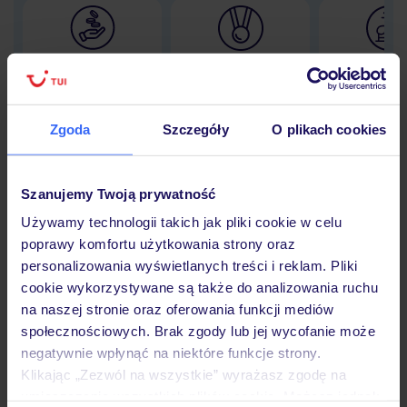
Lider niskich cen
Największe biuro
30 lat w P
podróży w Polsce
Zgoda
Szczegóły
O plikach cookies
Hotel
Szanujemy Twoją prywatność
Używamy technologii takich jak pliki cookie w celu
poprawy komfortu użytkowania strony oraz
Opinie
personalizowania wyświetlanych treści i reklam. Pliki
cookie wykorzystywane są także do analizowania ruchu
na naszej stronie oraz oferowania funkcji mediów
Pokoje
społecznościowych. Brak zgody lub jej wycofanie może
negatywnie wpłynąć na niektóre funkcje strony.
Klikając „Zezwól na wszystkie” wyrażasz zgodę na
Wyżywienie
umieszczenie wszystkich plików cookie. Możesz jednak