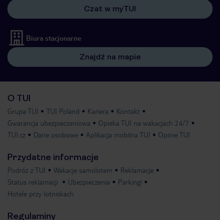
Czat w myTUI
Biura stacjonarne
Znajdź na mapie
O TUI
Grupa TUI
TUI Poland
Kariera
Kontakt
Gwarancja ubezpieczeniowa
Opieka TUI na wakacjach 24/7
TUI.cz
Dane osobowe
Aplikacja mobilna TUI
Opinie TUI
Przydatne informacje
Podróż z TUI
Wakacje samolotem
Reklamacje
Status reklamacji
Ubezpieczenia
Parkingi
Hotele przy lotniskach
Regulaminy