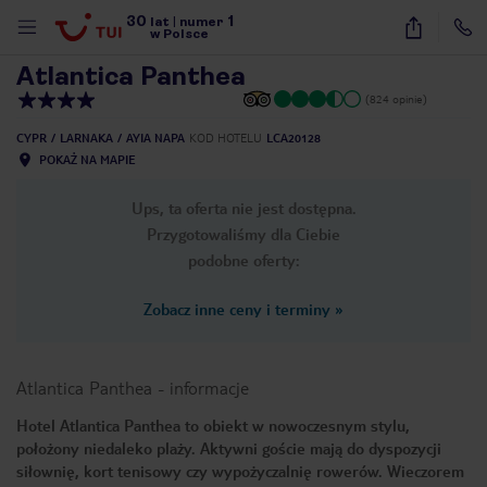
30
1
1
/
18
lat
|
numer
w Polsce
Atlantica Panthea
(824 opinie)
CYPR
LARNAKA
AYIA NAPA
KOD HOTELU
LCA20128
POKAŻ NA MAPIE
Ups, ta oferta nie jest dostępna.
Przygotowaliśmy dla Ciebie
podobne oferty:
Zobacz inne ceny i terminy
»
Atlantica Panthea
-
informacje
Hotel Atlantica Panthea to obiekt w nowoczesnym stylu,
położony niedaleko plaży. Aktywni goście mają do dyspozycji
nute
siłownię, kort tenisowy czy wypożyczalnię rowerów. Wieczorem