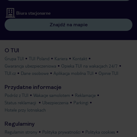
Biura stacjonarne
Znajdź na mapie
O TUI
Grupa TUI
TUI Poland
Kariera
Kontakt
Gwarancja ubezpieczeniowa
Opieka TUI na wakacjach 24/7
TUI.cz
Dane osobowe
Aplikacja mobilna TUI
Opinie TUI
Przydatne informacje
Podróż z TUI
Wakacje samolotem
Reklamacje
Status reklamacji
Ubezpieczenia
Parkingi
Hotele przy lotniskach
Regulaminy
Regulamin strony
Polityka prywatności
Polityka cookies