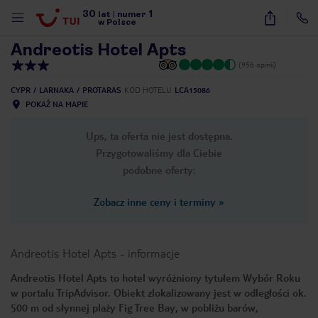
30
1
1
/
17
lat
|
numer
w Polsce
Andreotis Hotel Apts
(956 opinii)
CYPR
LARNAKA
PROTARAS
KOD HOTELU
LCA15086
POKAŻ NA MAPIE
Ups, ta oferta nie jest dostępna.
Przygotowaliśmy dla Ciebie
podobne oferty:
Zobacz inne ceny i terminy
»
Andreotis Hotel Apts
-
informacje
Andreotis Hotel Apts to hotel wyróżniony tytułem Wybór Roku
w portalu TripAdvisor. Obiekt zlokalizowany jest w odległości ok.
nute
500 m od słynnej plaży Fig Tree Bay, w pobliżu barów,