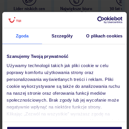
Lider niskich cen
Największe biuro
30 lat w P
podróży w Polsce
Zgoda
Szczegóły
O plikach cookies
Hotel
Szanujemy Twoją prywatność
Używamy technologii takich jak pliki cookie w celu
Opinie
poprawy komfortu użytkowania strony oraz
personalizowania wyświetlanych treści i reklam. Pliki
cookie wykorzystywane są także do analizowania ruchu
Pokoje
na naszej stronie oraz oferowania funkcji mediów
społecznościowych. Brak zgody lub jej wycofanie może
negatywnie wpłynąć na niektóre funkcje strony.
Klikając „Zezwól na wszystkie” wyrażasz zgodę na
Wyżywienie
umieszczenie wszystkich plików cookie. Możesz jednak
personalizować swój wybór wchodząc w zakładkę