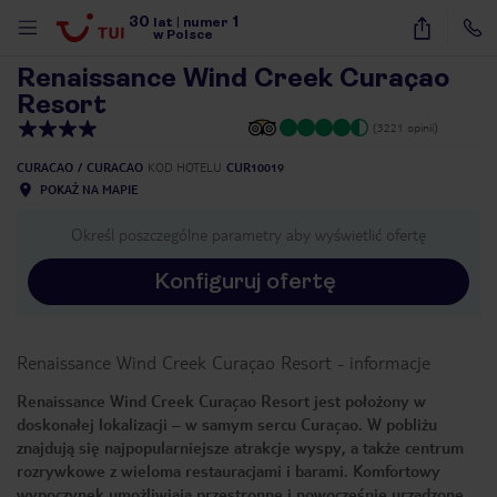
30
1
1
/
31
lat
|
numer
w Polsce
Renaissance Wind Creek Curaçao
Resort
(3221 opinii)
CURACAO
CURACAO
KOD HOTELU
CUR10019
POKAŻ NA MAPIE
Określ poszczególne parametry aby wyświetlić ofertę
Konfiguruj ofertę
Renaissance Wind Creek Curaçao Resort
-
informacje
Renaissance Wind Creek Curaçao Resort jest położony w
doskonałej lokalizacji – w samym sercu Curaçao. W pobliżu
znajdują się najpopularniejsze atrakcje wyspy, a także centrum
nute
rozrywkowe z wieloma restauracjami i barami. Komfortowy
wypoczynek umożliwiają przestronne i nowocześnie urządzone