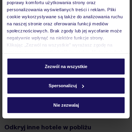
poprawy komfortu użytkowania strony oraz
Atrakcje
personalizowania wyświetlanych treści i reklam. Pliki
cookie wykorzystywane są także do analizowania ruchu
na naszej stronie oraz oferowania funkcji mediów
Ważne informacje
społecznościowych. Brak zgody lub jej wycofanie może
negatywnie wpłynąć na niektóre funkcje strony.
Klikając „Zezwól na wszystkie” wyrażasz zgodę na
umieszczenie wszystkich plików cookie. Możesz jednak
Często zadawane pytania
personalizować swój wybór wchodząc w zakładkę
„Szczegóły”
Zezwól na wszystkie
Jak zmienić uczestników/osobę zgłaszającą?
Szczegółowe informacje o plikach cookie znajdziesz
Czy w Hotelu będzie przedstawiciel TUI?
w
polityce plików cookies
oraz
polityce prywatności
.
Na jakiej podstawie i gdzie otrzymam karty
Spersonalizuj
pokładowe/bilety lotnicze?
Zobacz więcej
Nie zezwalaj
Odkryj inne hotele w pobliżu