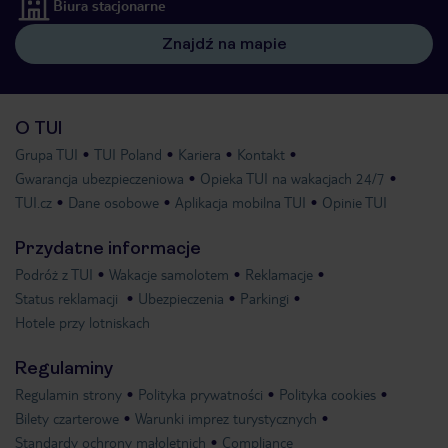
Biura stacjonarne
Znajdź na mapie
O TUI
Grupa TUI
TUI Poland
Kariera
Kontakt
Gwarancja ubezpieczeniowa
Opieka TUI na wakacjach 24/7
TUI.cz
Dane osobowe
Aplikacja mobilna TUI
Opinie TUI
Przydatne informacje
Podróż z TUI
Wakacje samolotem
Reklamacje
Status reklamacji
Ubezpieczenia
Parkingi
Hotele przy lotniskach
Regulaminy
Regulamin strony
Polityka prywatności
Polityka cookies
Bilety czarterowe
Warunki imprez turystycznych
Standardy ochrony małoletnich
Compliance