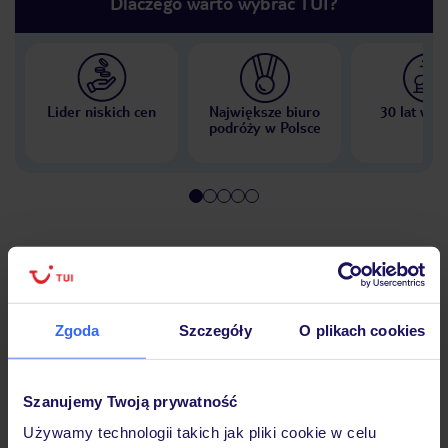
Dlaczego warto wybrać TUI?
Lider niskich cen
Największe biuro
30 lat w P
podróży w Polsce
Hotel
Pokoje
Zgoda
Szczegóły
O plikach cookies
Szanujemy Twoją prywatność
Wyżywienie
Używamy technologii takich jak pliki cookie w celu