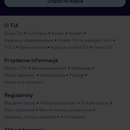
Znajdź na mapie
O TUI
Grupa TUI
TUI Poland
Kariera
Kontakt
Gwarancja ubezpieczeniowa
Opieka TUI na wakacjach 24/7
TUI.cz
Dane osobowe
Aplikacja mobilna TUI
Opinie TUI
Przydatne informacje
Podróż z TUI
Wakacje samolotem
Reklamacje
Status reklamacji
Ubezpieczenia
Parkingi
Hotele przy lotniskach
Regulaminy
Regulamin strony
Polityka prywatności
Polityka cookies
Bilety czarterowe
Warunki imprez turystycznych
Standardy ochrony małoletnich
Compliance