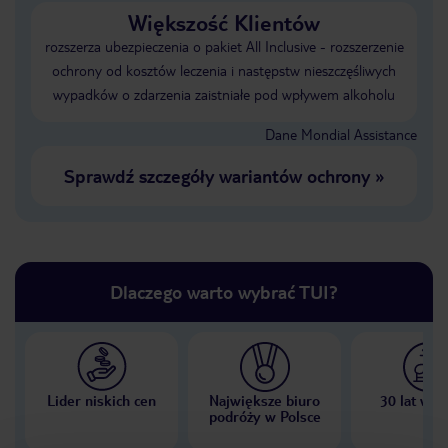
Większość Klientów
rozszerza ubezpieczenia o pakiet All Inclusive - rozszerzenie
ochrony od kosztów leczenia i następstw nieszczęśliwych
wypadków o zdarzenia zaistniałe pod wpływem alkoholu
Dane Mondial Assistance
Sprawdź szczegóły wariantów ochrony
»
Dlaczego warto wybrać TUI?
Lider niskich cen
Największe biuro
30 lat w P
podróży w Polsce