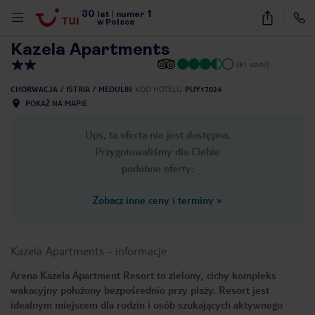
30
1
1
/
25
lat
|
numer
w Polsce
Kazela Apartments
(81 opinii)
CHORWACJA
ISTRIA
MEDULIN
KOD HOTELU
PUY17024
POKAŻ NA MAPIE
Ups, ta oferta nie jest dostępna.
Przygotowaliśmy dla Ciebie
podobne oferty:
Zobacz inne ceny i terminy
»
Kazela Apartments
-
informacje
Arena Kazela Apartment Resort to zielony, cichy kompleks
wakacyjny położony bezpośrednio przy plaży. Resort jest
nute
idealnym miejscem dla rodzin i osób szukających aktywnego