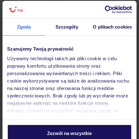
Zgoda
Szczegóły
O plikach cookies
Hotel
Szanujemy Twoją prywatność
Opinie
Używamy technologii takich jak pliki cookie w celu
poprawy komfortu użytkowania strony oraz
personalizowania wyświetlanych treści i reklam. Pliki
Pokoje
cookie wykorzystywane są także do analizowania ruchu
na naszej stronie oraz oferowania funkcji mediów
społecznościowych. Brak zgody lub jej wycofanie może
Wyżywienie
negatywnie wpłynąć na niektóre funkcje strony.
Klikając „Zezwól na wszystkie” wyrażasz zgodę na
umieszczenie wszystkich plików cookie. Możesz jednak
Atrakcje
personalizować swój wybór wchodząc w zakładkę
„Szczegóły”
Zezwól na wszystkie