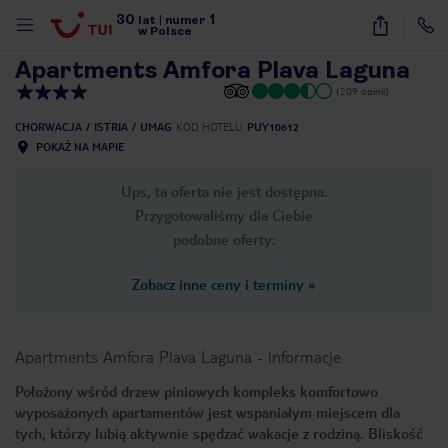
30
1
1
/
19
lat
|
numer
w Polsce
Apartments Amfora Plava Laguna
(209 opinii)
CHORWACJA
ISTRIA
UMAG
KOD HOTELU
PUY10612
POKAŻ NA MAPIE
Ups, ta oferta nie jest dostępna.
Przygotowaliśmy dla Ciebie
podobne oferty:
Zobacz inne ceny i terminy
»
Apartments Amfora Plava Laguna
-
informacje
Położony wśród drzew piniowych kompleks komfortowo
wyposażonych apartamentów jest wspaniałym miejscem dla
nute
tych, którzy lubią aktywnie spędzać wakacje z rodziną. Bliskość