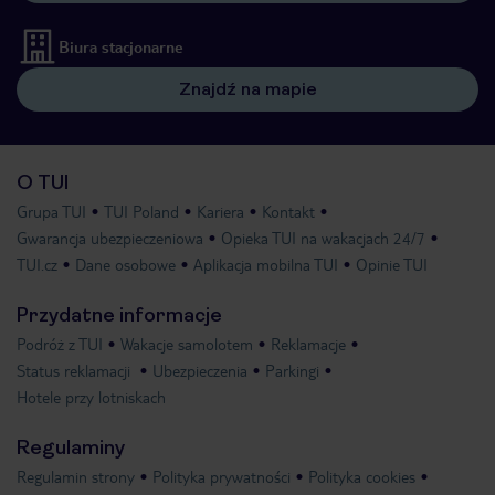
Biura stacjonarne
Znajdź na mapie
O TUI
Grupa TUI
TUI Poland
Kariera
Kontakt
Gwarancja ubezpieczeniowa
Opieka TUI na wakacjach 24/7
TUI.cz
Dane osobowe
Aplikacja mobilna TUI
Opinie TUI
Przydatne informacje
Podróż z TUI
Wakacje samolotem
Reklamacje
Status reklamacji
Ubezpieczenia
Parkingi
Hotele przy lotniskach
Regulaminy
Regulamin strony
Polityka prywatności
Polityka cookies