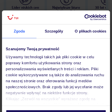
Lider niskich cen
Największe biuro
30 lat w P
podróży w Polsce
Zgoda
Szczegóły
O plikach cookies
Hotel
Szanujemy Twoją prywatność
Używamy technologii takich jak pliki cookie w celu
Opinie
poprawy komfortu użytkowania strony oraz
personalizowania wyświetlanych treści i reklam. Pliki
cookie wykorzystywane są także do analizowania ruchu
Pokoje
na naszej stronie oraz oferowania funkcji mediów
społecznościowych. Brak zgody lub jej wycofanie może
negatywnie wpłynąć na niektóre funkcje strony.
Klikając „Zezwól na wszystkie” wyrażasz zgodę na
Wyżywienie
umieszczenie wszystkich plików cookie. Możesz jednak
personalizować swój wybór wchodząc w zakładkę