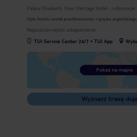
Palace Elisabeth, Hvar Heritage Hotel
-
informacje
Opis hotelu został przetłumaczony z języka angielskieg
Najpopularniejsze udogodnienia:
TUI Service Center 24/7 + TUI App
Wybó
Pokaż na mapie
Wyznacz trasę doj