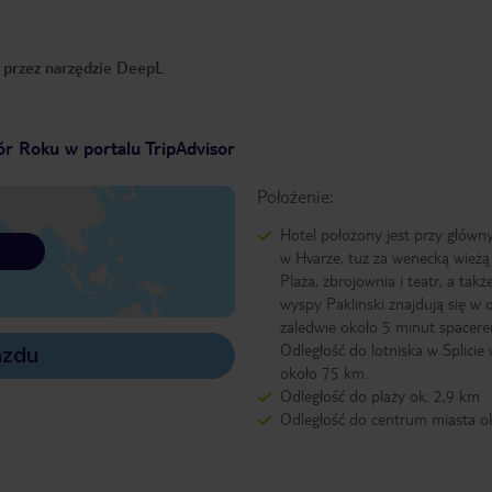
o przez narzędzie DeepL
r Roku w portalu TripAdvisor
Położenie:
Hotel położony jest przy główn
w Hvarze, tuż za wenecką wieżą
Plaża, zbrojownia i teatr, a takż
wyspy Paklinski znajdują się w o
zaledwie około 5 minut spacer
Odległość do lotniska w Splicie
azdu
około 75 km.
Odległość do plaży ok. 2,9 km
Odległość do centrum miasta o