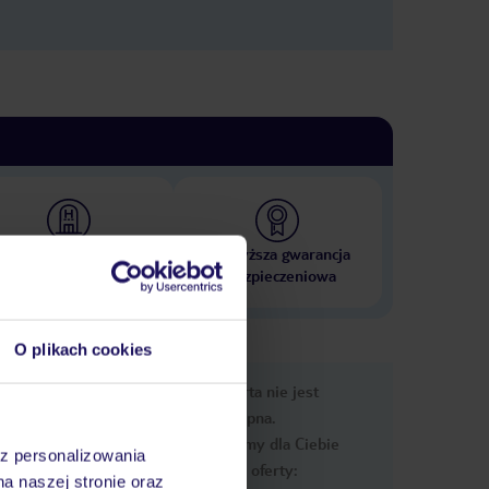
 000 hoteli w ponad 50
Najwyższa gwarancja
krajach
ubezpieczeniowa
O plikach cookies
nformacje
Ups, ta oferta nie jest
dostępna.
Przygotowaliśmy dla Ciebie
az personalizowania
podobne oferty:
na naszej stronie oraz