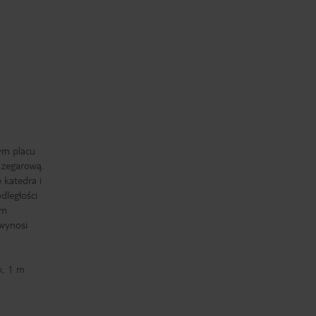
ym placu
 zegarową.
e katedra i
dległości
em.
 wynosi
k. 1 m