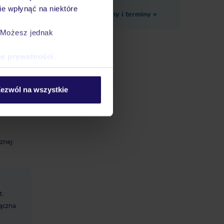
e wpłynąć na niektóre
Zobacz inne ceny i terminy
»
. Możesz jednak
mi i
ce prywatności
.
ego.
m,
ezwól na wszystkie
ortowo-
znej:
t:
łączna