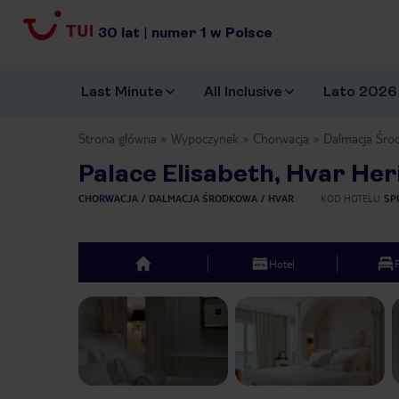
30
lat
|
numer
1
w Polsce
Last Minute
All Inclusive
Lato 2026
Strona główna
Wypoczynek
Chorwacja
Dalmacja Śro
Palace Elisabeth, Hvar Her
CHORWACJA
DALMACJA ŚRODKOWA
HVAR
KOD HOTELU
SP
Hotel
top
Previous slide