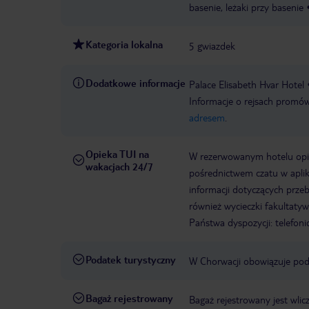
basenie, leżaki przy basenie
Kategoria lokalna
5 gwiazdek
Dodatkowe informacje
Palace Elisabeth Hvar Hotel
Informacje o rejsach prom
adresem
.
Opieka TUI na
W rezerwowanym hotelu opiek
wakacjach 24/7
pośrednictwem czatu w aplik
informacji dotyczących prze
również wycieczki fakultaty
Państwa dyspozycji: telefon
Podatek turystyczny
W Chorwacji obowiązuje poda
Bagaż rejestrowany
Bagaż rejestrowany jest wlic