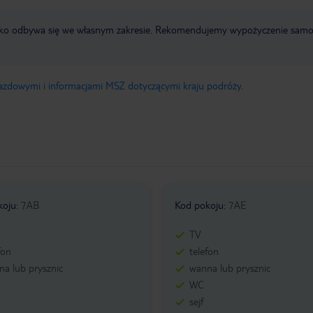
otnisko odbywa się we własnym zakresie. Rekomendujemy wypożyczenie sa
jazdowymi i informacjami MSZ dotyczącymi kraju podróży
.
koju
:
7AB
Kod pokoju
:
7AE
TV
fon
telefon
a lub prysznic
wanna lub prysznic
WC
sejf