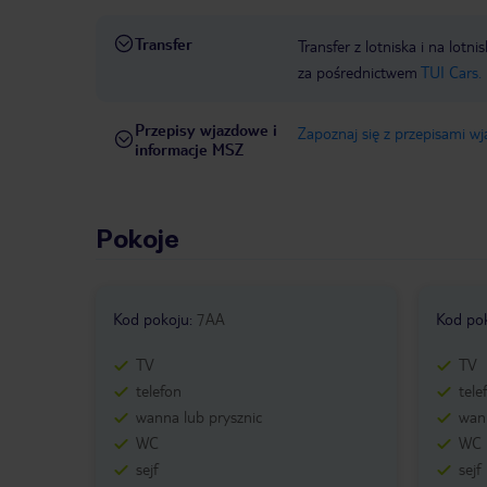
Transfer
Transfer z lotniska i na l
za pośrednictwem
TUI Cars.
Przepisy wjazdowe i
Zapoznaj się z przepisami w
informacje MSZ
Pokoje
Kod pokoju
:
7AA
Kod po
TV
TV
telefon
tele
wanna lub prysznic
wann
WC
WC
sejf
sejf