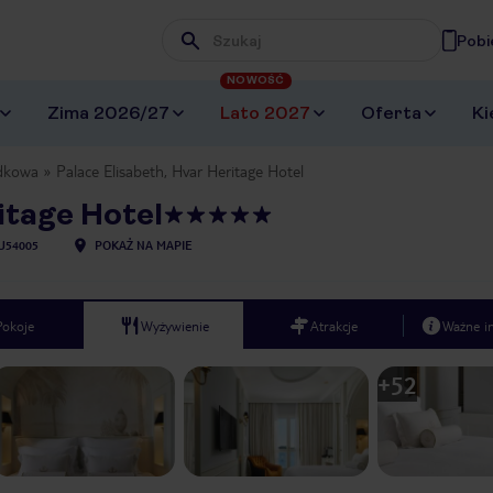
Pobi
Wpisz frazę, której szukasz
NOWOŚĆ
Zima 2026/27
Lato 2027
Oferta
Ki
dkowa
Palace Elisabeth, Hvar Heritage Hotel
itage Hotel
U54005
POKAŻ NA MAPIE
Pokoje
Wyżywienie
Atrakcje
Ważne i
+
52