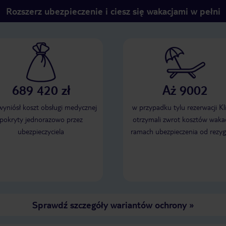
Rozszerz ubezpieczenie i ciesz się wakacjami w pełni
689 420 zł
Aż 9002
 wyniósł koszt obsługi medycznej
w przypadku tylu rezerwacji Kl
pokryty jednorazowo przez
otrzymali zwrot kosztów wakac
ubezpieczyciela
ramach ubezpieczenia od rezyg
Sprawdź szczegóły wariantów ochrony
»