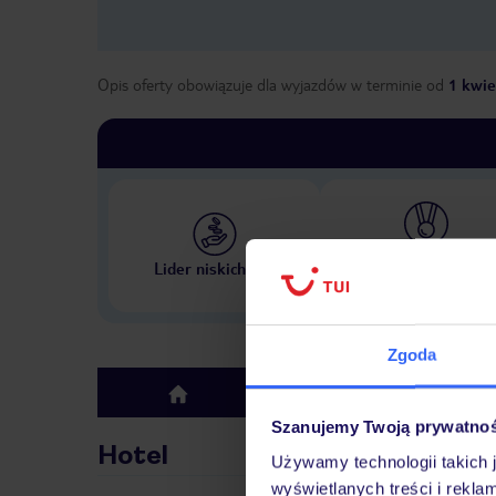
Opis oferty obowiązuje dla wyjazdów w terminie
od
1 kwie
Największe biuro podr
Lider niskich cen
w Polsce
Zgoda
Hotel
top
Szanujemy Twoją prywatno
Hotel
Używamy technologii takich 
wyświetlanych treści i rekla