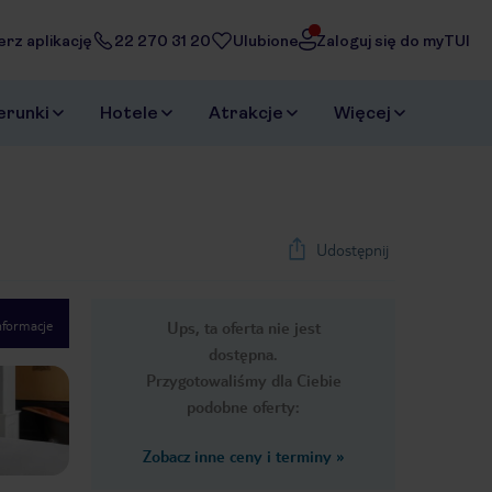
erz aplikację
22 270 31 20
Ulubione
Zaloguj się do myTUI
erunki
Hotele
Atrakcje
Więcej
Udostępnij
nformacje
Ups, ta oferta nie jest
1
/
58
dostępna.
Next slide
Przygotowaliśmy dla Ciebie
podobne oferty:
Zobacz inne ceny i terminy
»