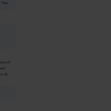
, Visa
datnych
ować
śmy do