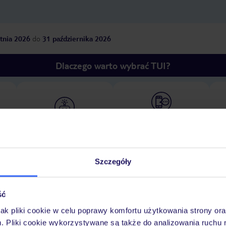
tnia 2026
do
31 października 2026
Dlaczego warto wybrać TUI?
óży
Tylko u nas opieka na
10
30 lat w Polsce
wakacjach 24/7
Szczegóły
Pokoje
Wyżywienie
Atrakcje
Ważne i
ść
jak pliki cookie w celu poprawy komfortu użytkowania strony or
m. Pliki cookie wykorzystywane są także do analizowania ruchu 