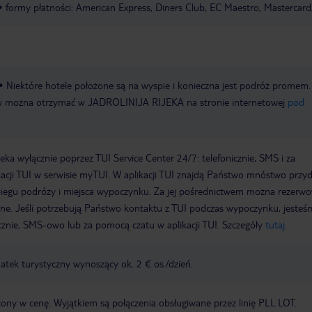
formy płatności: American Express, Diners Club, EC Maestro, Mastercard
Niektóre hotele położone są na wyspie i konieczna jest podróż promem.
ów można otrzymać w JADROLINIJA RIJEKA na stronie internetowej
pod
a wyłącznie poprzez TUI Service Center 24/7: telefonicznie, SMS i za
acji TUI w serwisie myTUI. W aplikacji TUI znajdą Państwo mnóstwo przy
biegu podróży i miejsca wypoczynku. Za jej pośrednictwem można rezerw
wne. Jeśli potrzebują Państwo kontaktu z TUI podczas wypoczynku, jeste
icznie, SMS-owo lub za pomocą czatu w aplikacji TUI. Szczegóły
tutaj
.
tek turystyczny wynoszący ok. 2 € os./dzień.
zony w cenę. Wyjątkiem są połączenia obsługiwane przez linię PLL LOT.