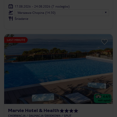
17.08.2026 - 24.08.2026
(7 noclegów)
Warszawa-Chopina (14:30)
Śniadanie
LAST MINUTE
4.4
/5
469
opinii
Marvie Hotel & Health
CHORWACJA
DALMACJA ŚRODKOWA
SPLIT