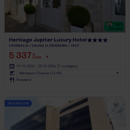
3.8
/5
538
opinii
Heritage Jupiter Luxury Hotel
CHORWACJA
DALMACJA ŚRODKOWA
SPLIT
5 337
ZŁ
OSOBA
13.10.2026 - 20.10.2026
(7 noclegów)
Warszawa-Chopina (12:40)
Śniadanie
ZALICZKA 25%