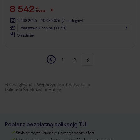
8 542
ZŁ
OSOBA
23.08.2026 - 30.08.2026
(7 noclegów)
Warszawa-Chopina (11:40)
Śniadanie
1
2
3
Strona główna
Wypoczynek
Chorwacja
Dalmacja Środkowa
Hotele
Pobierz bezpłatną aplikację TUI
Szybkie wyszukiwanie i przeglądanie ofert
Lista ulubionych ofert i możliwość ich udostępniania