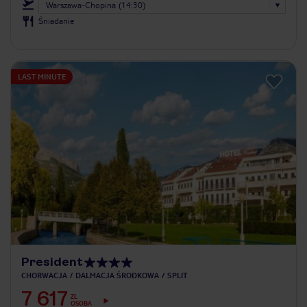
Warszawa-Chopina (14:30)
Śniadanie
LAST MINUTE
President
CHORWACJA
DALMACJA ŚRODKOWA
SPLIT
7 617
ZŁ
OSOBA