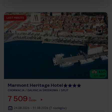
LAST MINUTE
4.5
/5
527
opinii
Marmont Heritage Hotel
CHORWACJA
DALMACJA ŚRODKOWA
SPLIT
7 509
ZŁ
OSOBA
24.08.2026 - 31.08.2026
(7 noclegów)