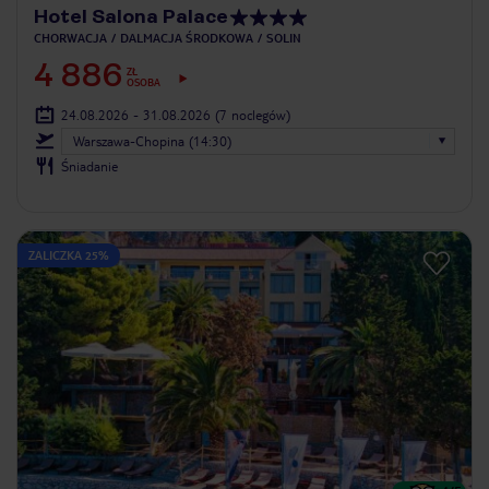
Hotel Salona Palace
CHORWACJA
DALMACJA ŚRODKOWA
SOLIN
4 886
ZŁ
OSOBA
24.08.2026 - 31.08.2026
(7 noclegów)
Warszawa-Chopina (14:30)
Śniadanie
ZALICZKA 25%