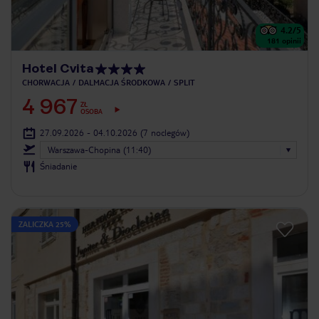
4.2
/5
181
opinii
Hotel Cvita
CHORWACJA
DALMACJA ŚRODKOWA
SPLIT
4 967
ZŁ
OSOBA
27.09.2026 - 04.10.2026
(7 noclegów)
Warszawa-Chopina (11:40)
Śniadanie
ZALICZKA 25%