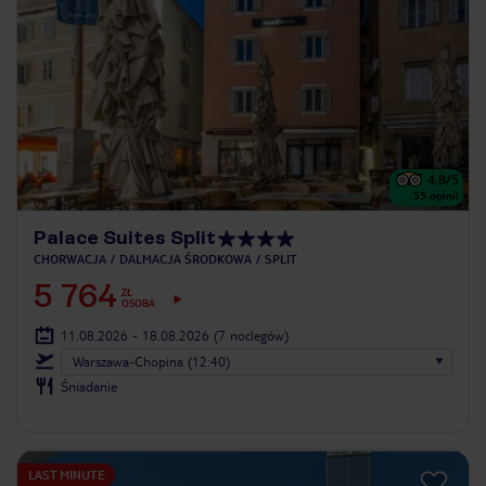
4.8
/5
55
opinii
Palace Suites Split
CHORWACJA
DALMACJA ŚRODKOWA
SPLIT
5 764
ZŁ
OSOBA
11.08.2026 - 18.08.2026
(7 noclegów)
Warszawa-Chopina (12:40)
Śniadanie
LAST MINUTE