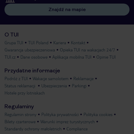
Znajdź na mapie
O TUI
Grupa TUI
TUI Poland
Kariera
Kontakt
Gwarancja ubezpieczeniowa
Opieka TUI na wakacjach 24/7
TUI.cz
Dane osobowe
Aplikacja mobilna TUI
Opinie TUI
Przydatne informacje
Podróż z TUI
Wakacje samolotem
Reklamacje
Status reklamacji
Ubezpieczenia
Parkingi
Hotele przy lotniskach
Regulaminy
Regulamin strony
Polityka prywatności
Polityka cookies
Bilety czarterowe
Warunki imprez turystycznych
Standardy ochrony małoletnich
Compliance