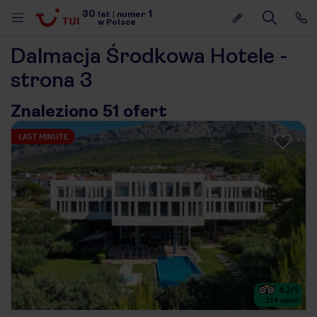
30
1
lat
|
numer
w Polsce
Dalmacja Środkowa Hotele -
strona 3
Znaleziono 51 ofert
LAST MINUTE
4.2
/5
nute
214
opinii