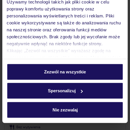
Używamy technologii takich jak pliki cookie w celu
poprawy komfortu użytkowania strony oraz
ZALICZKA 25%
personalizowania wyświetlanych treści i reklam. Pliki
cookie wykorzystywane są także do analizowania ruchu
na naszej stronie oraz oferowania funkcji mediów
społecznościowych. Brak zgody lub jej wycofanie może
negatywnie wpłynąć na niektóre funkcje strony.
Klikając „Zezwól na wszystkie” wyrażasz zgodę na
umieszczenie wszystkich plików cookie. Możesz jednak
personalizować swój wybór wchodząc w zakładkę
„Szczegóły”
Zezwól na wszystkie
4.7
/5
79
opinii
Szczegółowe informacje o plikach cookie znajdziesz
w
polityce plików cookies
oraz
polityce prywatności
.
Heritage Hotel Fermai
Spersonalizuj
CHORWACJA
DALMACJA ŚRODKOWA
SPLIT
6 788
ZŁ
OSOBA
Nie zezwalaj
13.10.2026 - 20.10.2026
(7 noclegów)
Warszawa-Chopina (12:40)
Bez wyżywienia