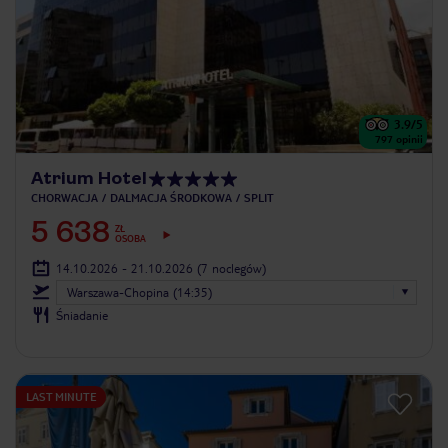
3.9
/5
797
opinii
Atrium Hotel
CHORWACJA
DALMACJA ŚRODKOWA
SPLIT
5 638
ZŁ
OSOBA
14.10.2026 - 21.10.2026
(7 noclegów)
Warszawa-Chopina (14:35)
Śniadanie
LAST MINUTE