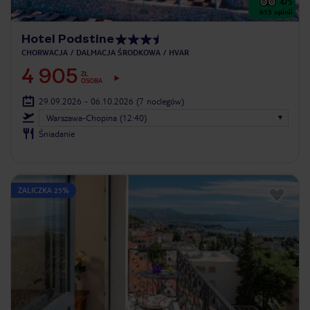
4
/5
615
opinii
Hotel Podstine
CHORWACJA
DALMACJA ŚRODKOWA
HVAR
4 905
ZŁ
OSOBA
29.09.2026 - 06.10.2026
(7 noclegów)
Warszawa-Chopina (12:40)
Śniadanie
ZALICZKA 25%