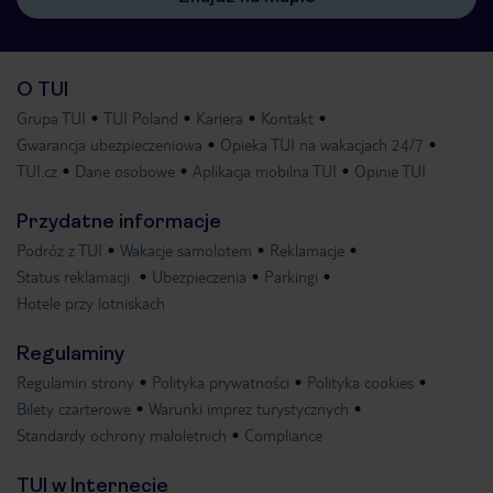
O TUI
Grupa TUI
TUI Poland
Kariera
Kontakt
Gwarancja ubezpieczeniowa
Opieka TUI na wakacjach 24/7
TUI.cz
Dane osobowe
Aplikacja mobilna TUI
Opinie TUI
Przydatne informacje
Podróż z TUI
Wakacje samolotem
Reklamacje
Status reklamacji
Ubezpieczenia
Parkingi
Hotele przy lotniskach
Regulaminy
Regulamin strony
Polityka prywatności
Polityka cookies
Bilety czarterowe
Warunki imprez turystycznych
Standardy ochrony małoletnich
Compliance
TUI w Internecie