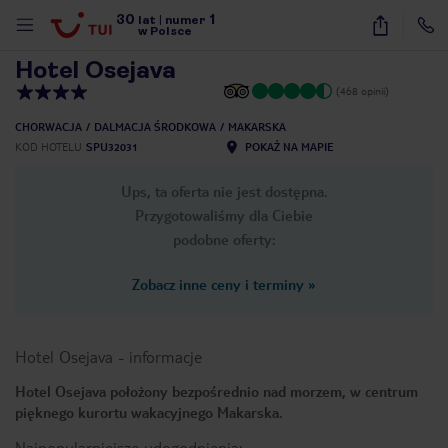
30
1
1
/
18
lat
|
numer
w Polsce
Hotel Osejava
(468 opinii)
CHORWACJA
DALMACJA ŚRODKOWA
MAKARSKA
KOD HOTELU
SPU32031
POKAŻ NA MAPIE
Ups, ta oferta nie jest dostępna.
Przygotowaliśmy dla Ciebie
podobne oferty:
Zobacz inne ceny i terminy
»
Hotel Osejava
-
informacje
Hotel Osejava położony bezpośrednio nad morzem, w centrum
pięknego kurortu wakacyjnego Makarska.
nute
Najpopularniejsze udogodnienia: