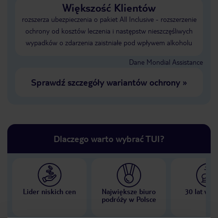
Większość Klientów
rozszerza ubezpieczenia o pakiet All Inclusive - rozszerzenie
ochrony od kosztów leczenia i następstw nieszczęśliwych
wypadków o zdarzenia zaistniałe pod wpływem alkoholu
Dane Mondial Assistance
Sprawdź szczegóły wariantów ochrony
»
Dlaczego warto wybrać TUI?
Lider niskich cen
Największe biuro
30 lat w P
podróży w Polsce