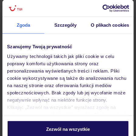
Zgoda
Szczegóły
O plikach cookies
Hotel
Szanujemy Twoją prywatność
Opinie
Używamy technologii takich jak pliki cookie w celu
poprawy komfortu użytkowania strony oraz
personalizowania wyświetlanych treści i reklam. Pliki
Pokoje
cookie wykorzystywane są także do analizowania ruchu
na naszej stronie oraz oferowania funkcji mediów
społecznościowych. Brak zgody lub jej wycofanie może
Wyżywienie
negatywnie wpłynąć na niektóre funkcje strony.
Klikając „Zezwól na wszystkie” wyrażasz zgodę na
umieszczenie wszystkich plików cookie. Możesz jednak
Atrakcje
personalizować swój wybór wchodząc w zakładkę
„Szczegóły”
Zezwól na wszystkie