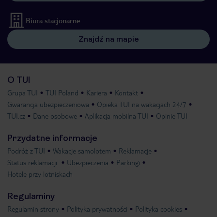
Biura stacjonarne
Znajdź na mapie
O TUI
Grupa TUI
TUI Poland
Kariera
Kontakt
Gwarancja ubezpieczeniowa
Opieka TUI na wakacjach 24/7
TUI.cz
Dane osobowe
Aplikacja mobilna TUI
Opinie TUI
Przydatne informacje
Podróż z TUI
Wakacje samolotem
Reklamacje
Status reklamacji
Ubezpieczenia
Parkingi
Hotele przy lotniskach
Regulaminy
Regulamin strony
Polityka prywatności
Polityka cookies