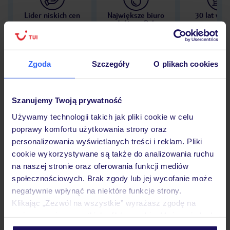
Lider niskich cen
Największe biuro
30 lat w P
podróży w Polsce
Zgoda
Szczegóły
O plikach cookies
Hotel
Szanujemy Twoją prywatność
Używamy technologii takich jak pliki cookie w celu
Opinie
poprawy komfortu użytkowania strony oraz
personalizowania wyświetlanych treści i reklam. Pliki
cookie wykorzystywane są także do analizowania ruchu
Pokoje
na naszej stronie oraz oferowania funkcji mediów
społecznościowych. Brak zgody lub jej wycofanie może
negatywnie wpłynąć na niektóre funkcje strony.
Klikając „Zezwól na wszystkie” wyrażasz zgodę na
Wyżywienie
umieszczenie wszystkich plików cookie. Możesz jednak
personalizować swój wybór wchodząc w zakładkę