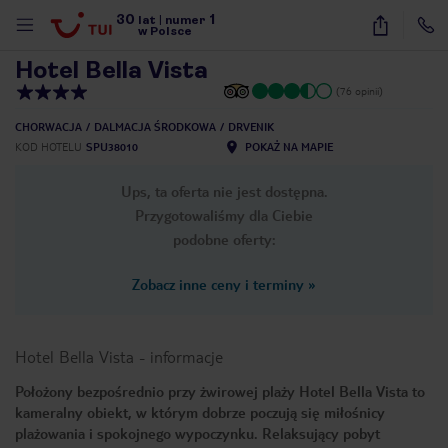
30
1
1
/
31
lat
|
numer
w Polsce
Hotel Bella Vista
(76 opinii)
CHORWACJA
DALMACJA ŚRODKOWA
DRVENIK
KOD HOTELU
SPU38010
POKAŻ NA MAPIE
Ups, ta oferta nie jest dostępna.
Przygotowaliśmy dla Ciebie
podobne oferty:
Zobacz inne ceny i terminy
»
Hotel Bella Vista
-
informacje
Położony bezpośrednio przy żwirowej plaży Hotel Bella Vista to
kameralny obiekt, w którym dobrze poczują się miłośnicy
nute
plażowania i spokojnego wypoczynku. Relaksujący pobyt