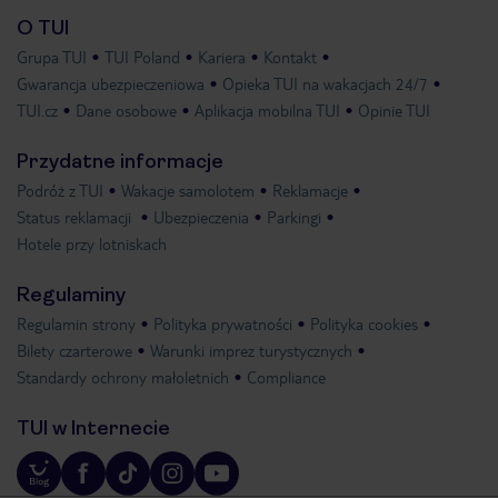
O TUI
Grupa TUI
TUI Poland
Kariera
Kontakt
Gwarancja ubezpieczeniowa
Opieka TUI na wakacjach 24/7
TUI.cz
Dane osobowe
Aplikacja mobilna TUI
Opinie TUI
Przydatne informacje
Podróż z TUI
Wakacje samolotem
Reklamacje
Status reklamacji
Ubezpieczenia
Parkingi
Hotele przy lotniskach
Regulaminy
Regulamin strony
Polityka prywatności
Polityka cookies
Bilety czarterowe
Warunki imprez turystycznych
Standardy ochrony małoletnich
Compliance
TUI w Internecie