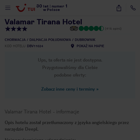
30
1
1
/
22
lat
|
numer
w Polsce
Valamar Tirana Hotel
(416 opinii)
CHORWACJA
DALMACJA POŁUDNIOWA
DUBROWNIK
KOD HOTELU
DBV11024
POKAŻ NA MAPIE
Ups, ta oferta nie jest dostępna.
Przygotowaliśmy dla Ciebie
podobne oferty:
Zobacz inne ceny i terminy
»
Valamar Tirana Hotel
-
informacje
Opis hotelu został przetłumaczony z języka angielskiego przez
narzędzie DeepL
nute
Najpopularniejsze udogodnienia: