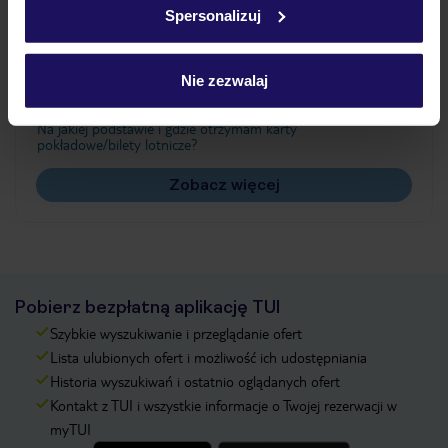
Spersonalizuj
Często zadawane pytania
Jak zmienić uczestników/osobę zgłaszającą?
Nie zezwalaj
Czy w Hotelu będzie przedstawiciel TUI?
Na jakiej podstawie i gdzie otrzymam karty
pokładowe/bilety lotnicze?
Zobacz więcej
Pobierz bezpłatną aplikację TUI
Szybkie wyszukiwanie i przeglądanie ofert
Lista ulubionych ofert i możliwość ich udostępniania
Historia wyszukiwań i ostatnio oglądanych ofert
Kontakt z TUI i wszystkie informacje o Twojej rezerwacji w
myTUI