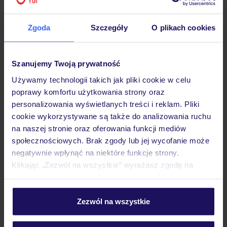
Hotel
Zgoda
Szczegóły
O plikach cookies
Opinie
Szanujemy Twoją prywatność
Używamy technologii takich jak pliki cookie w celu
poprawy komfortu użytkowania strony oraz
Pokoje
personalizowania wyświetlanych treści i reklam. Pliki
cookie wykorzystywane są także do analizowania ruchu
na naszej stronie oraz oferowania funkcji mediów
Wyżywienie
społecznościowych. Brak zgody lub jej wycofanie może
negatywnie wpłynąć na niektóre funkcje strony.
Klikając „Zezwól na wszystkie” wyrażasz zgodę na
Atrakcje
umieszczenie wszystkich plików cookie. Możesz jednak
personalizować swój wybór wchodząc w zakładkę
„Szczegóły”
Zezwól na wszystkie
Ważne informacje
Szczegółowe informacje o plikach cookie znajdziesz
w
polityce plików cookies
oraz
polityce prywatności
.