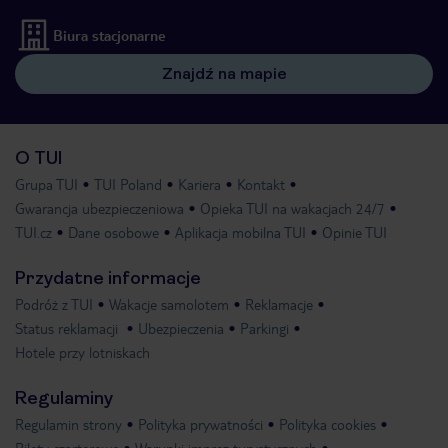
Biura stacjonarne
Znajdź na mapie
O TUI
Grupa TUI
TUI Poland
Kariera
Kontakt
Gwarancja ubezpieczeniowa
Opieka TUI na wakacjach 24/7
TUI.cz
Dane osobowe
Aplikacja mobilna TUI
Opinie TUI
Przydatne informacje
Podróż z TUI
Wakacje samolotem
Reklamacje
Status reklamacji
Ubezpieczenia
Parkingi
Hotele przy lotniskach
Regulaminy
Regulamin strony
Polityka prywatności
Polityka cookies