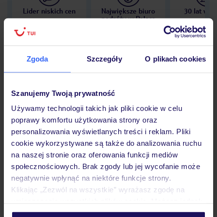
Lider niskich cen
Największe biuro
30 lat w P
podróży w Polsce
Zgoda
Szczegóły
O plikach cookies
Hotel
Szanujemy Twoją prywatność
Używamy technologii takich jak pliki cookie w celu
Opinie
poprawy komfortu użytkowania strony oraz
personalizowania wyświetlanych treści i reklam. Pliki
cookie wykorzystywane są także do analizowania ruchu
Pokoje
na naszej stronie oraz oferowania funkcji mediów
społecznościowych. Brak zgody lub jej wycofanie może
negatywnie wpłynąć na niektóre funkcje strony.
Wyżywienie
Klikając „Zezwól na wszystkie” wyrażasz zgodę na
umieszczenie wszystkich plików cookie. Możesz jednak
personalizować swój wybór wchodząc w zakładkę