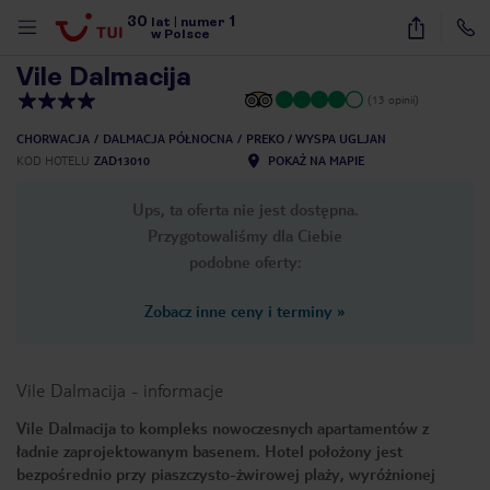
30
1
1
/
35
lat
|
numer
w Polsce
Vile Dalmacija
(13 opinii)
CHORWACJA
DALMACJA PÓŁNOCNA
PREKO / WYSPA UGLJAN
KOD HOTELU
ZAD13010
POKAŻ NA MAPIE
Ups, ta oferta nie jest dostępna.
Przygotowaliśmy dla Ciebie
podobne oferty:
Zobacz inne ceny i terminy
»
Vile Dalmacija
-
informacje
Vile Dalmacija to kompleks nowoczesnych apartamentów z
ładnie zaprojektowanym basenem. Hotel położony jest
nute
bezpośrednio przy piaszczysto-żwirowej plaży, wyróżnionej