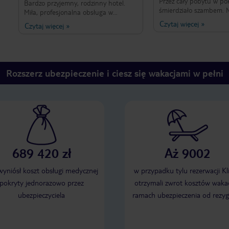
Przez cały pobytu w po
Bardzo przyjemny, rodzinny hotel.
śmierdziało szambem. N
Miła, profesjonalna obsługa w
śmierdziało w łazience l
recepcji na czele z concierge. Cała
Czytaj więcej
»
Czytaj więcej
»
Ten smród pochodził z w
obsługa hotelowa , na czele z
klimatyzacji problem by
uśmiechniętymi kelnerami zasługuje
razy i nie został napraw
na najwyższe uznanie . Bardzo dobre
każdym razem tylko sp
, urozmaicone śniadania . Tylko laik
nie śmierdzi w łazience
będzie twierdził że monotonne.
Rozszerz ubezpieczenie i ciesz się wakacjami w pełni
klimatyzacja przestała 
Bardzo dobre kolacje . Pokoje małe
wszystkich pokojach i ni
ale z wygodnymi łóżkami. Bardzo
wieczora aż do popołud
duża arena hotelowa z duża ilością
leżaków ( szkoda ze extra płatnymi
dla gości hotelowych) . Ogólne
wrażenia bardzo pozytywne
689 420 zł
Aż 9002
 wyniósł koszt obsługi medycznej
w przypadku tylu rezerwacji Kl
pokryty jednorazowo przez
otrzymali zwrot kosztów wakac
ubezpieczyciela
ramach ubezpieczenia od rezyg