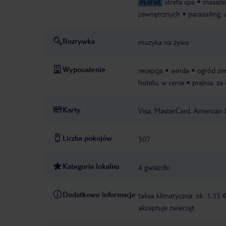
strefa spa
masaże
PŁATNE
zewnętrznych
parasailing:
Rozrywka
muzyka na żywo
Wyposażenie
recepcja
winda
ogród z
hotelu, w cenie
pralnia: za
Karty
Visa, MasterCard, American 
Liczba pokojów
307
Kategoria lokalna
4 gwiazdki
Dodatkowe informacje
taksa klimatyczna: ok. 1,35 
akceptuje zwierząt