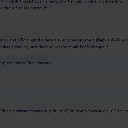
minigolf
przechowalnia na rowery
skutery wodne: w ofercie firm
 w ofercie firm zewnętrznych
imowy
sala TV
ogród
taras
sklep z pamiątkami
sklepy
Wi-Fi: w 
 opłatą
parking: niezadaszony, w cenie
sale konferencyjne: 3
Express, Diners Club, Maestro
€/dzień
zakwaterowanie w godz. od 15:00, wymeldowanie do 10:00
ho