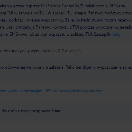
a wyłącznie poprzez TUI Service Center 24/7: telefonicznie, SMS i za
acji TUI w serwisie myTUI. W aplikacji TUI znajdą Państwo mnóstwo przy
biegu podróży i miejsca wypoczynku. Za jej pośrednictwem można rezerw
wne. Jeśli potrzebują Państwo kontaktu z TUI podczas wypoczynku, jeste
icznie, SMS-owo lub za pomocą czatu w aplikacji TUI. Szczegóły
tutaj
.
tek turystyczny wynoszący ok. 2 € os./dzień.
otnisko odbywa się we własnym zakresie. Rekomendujemy wypożyczenie sa
jazdowymi i informacjami MSZ dotyczącymi kraju podróży
.
y dla osób z niepełnosprawnościami