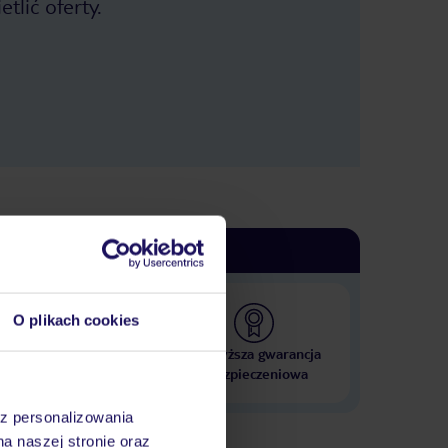
tlić oferty.
O plikach cookies
 000 hoteli w ponad 50
Najwyższa gwarancja
krajach
ubezpieczeniowa
az personalizowania
na naszej stronie oraz