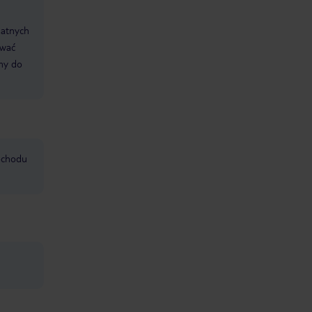
datnych
ować
śmy do
mochodu