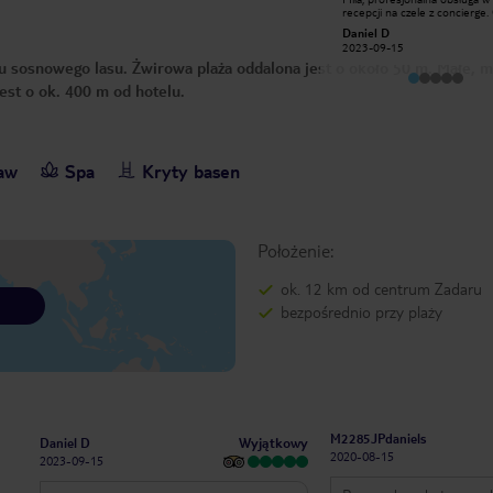
kuchnia.Taras z pieknym widokiem na
recepcji na czele z concierge.
morze .Plaza kamienista jak to
obsługa hotelowa , na czele z
212danutak
Daniel D
zazwyczaj w Chorwacj.Urokowi
uśmiechniętymi kelnerami zas
2017-02-19
2023-09-15
miejsca dodają drzewa piniowe,oraz
na najwyższe uznanie . Bardz
u sosnowego lasu. Żwirowa plaża oddalona jest o około 50 m. Małe, 
lazurowa krystaliczna woda.Polecam !
, urozmaicone śniadania . Tylko
będzie twierdził że monotonn
est o ok. 400 m od hotelu.
Bardzo dobre kolacje . Pokoj
ale z wygodnymi łóżkami. Bar
duża arena hotelowa z duża il
leżaków ( szkoda ze extra pła
dla gości hotelowych) . Ogóln
wrażenia bardzo pozytywne
baw
Spa
Kryty basen
Położenie:
ok. 12 km od centrum Zadaru
bezpośrednio przy plaży
M2285JPdaniels
Wyjątkowy
Daniel D
2020-08-15
2023-09-15