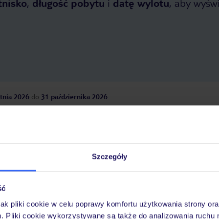
tnisko
,
długość pobytu
i
datę wylotu
, aby wyświe
tnia 2026
do
31 października 2026
Dlaczego warto wybrać TUI?
Szczegóły
óży
Tylko u nas opieka na
10
30 lat w Polsce
wakacjach 24/7
ść
jak pliki cookie w celu poprawy komfortu użytkowania strony or
m. Pliki cookie wykorzystywane są także do analizowania ruchu 