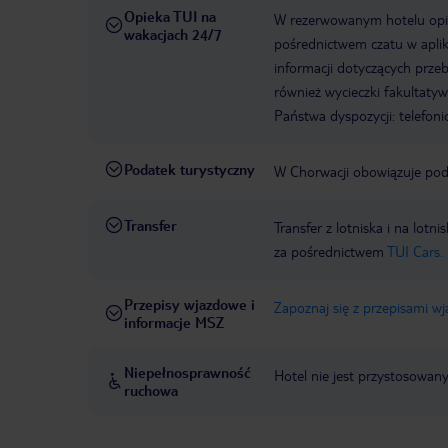
Opieka TUI na
W rezerwowanym hotelu opiek
wakacjach 24/7
pośrednictwem czatu w aplik
informacji dotyczących prze
również wycieczki fakultaty
Państwa dyspozycji: telefon
Podatek turystyczny
W Chorwacji obowiązuje poda
Transfer
Transfer z lotniska i na l
za pośrednictwem
TUI Cars.
Przepisy wjazdowe i
Zapoznaj się z przepisami w
informacje MSZ
Niepełnosprawność
Hotel nie jest przystosowan
ruchowa