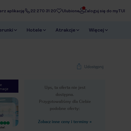
erz aplikację
22 270 31 20
Ulubione
Zaloguj się do myTUI
erunki
Hotele
Atrakcje
Więcej
Udostępnij
e
Ups, ta oferta nie jest
macje
1
/
39
dostępna.
Next slide
Przygotowaliśmy dla Ciebie
podobne oferty:
ie
)
Zobacz inne ceny i terminy
»
Wyjątkowy
Przez cały pobytu w pokoju
tel.
Pokoje są ładne i czyste. Jedzenie
śmierdziało szambem. Nie to nie
smaczne (trochę monotonne, ale są