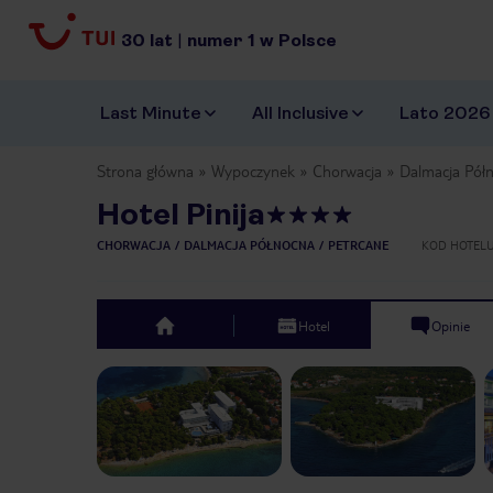
30
lat
|
numer
1
w Polsce
Last Minute
All Inclusive
Lato 2026
Strona główna
Wypoczynek
Chorwacja
Dalmacja Pół
Hotel Pinija
CHORWACJA
DALMACJA PÓŁNOCNA
PETRCANE
KOD HOTEL
Hotel
Opinie
top
Previous slide