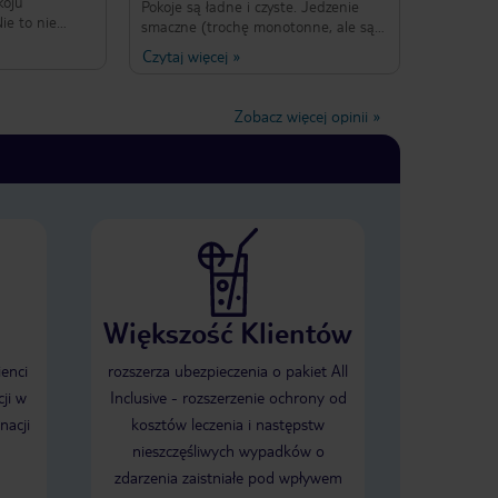
koju
Pokoje są ładne i czyste. Jedzenie
ie to nie
smaczne (trochę monotonne, ale są
ub toalecie.
też tutejsze przysmaki). Okolica wokół
Czytaj więcej
»
entylacji lub
hotelu bardzo przyjemna, drzewa
ł zgłaszany 2
piniowe mają swój urok. Dzieci też
iony. Za
mają co robić. Ogółem bardzo
Zobacz więcej opinii
»
rawdzanie czy
polecam :-)
.po 4 dniach
działać we
e działała od
nia.
Większość Klientów
ienci
rozszerza ubezpieczenia o pakiet All
ji w
Inclusive - rozszerzenie ochrony od
nacji
kosztów leczenia i następstw
nieszczęśliwych wypadków o
zdarzenia zaistniałe pod wpływem