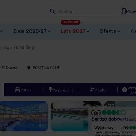
Pobi
Wpisz frazę, której szukasz
NOWOŚĆ
Zima 2026/27
Lato 2027
Oferta
Ki
nocna
Hotel Pinija
U
ZAD16018
POKAŻ NA MAPIE
Ważn
Pokoje
Wyżywienie
Atrakcje
infor
+
33
Bardzo dobry
(
672
opin
Bardzo dobry
Wyjątkowy
Hotel 4 gwiazdkowy w pełni na nie
Bardzo przyjemny, rodzinny ho
zasługuje,bardzo czysto ,smaczna
Miła, profesjonalna obsługa w