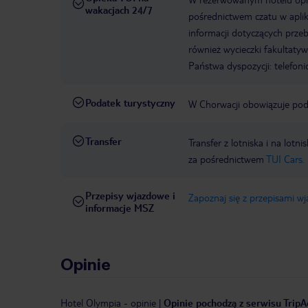
wakacjach 24/7
pośrednictwem czatu w aplik
informacji dotyczących prze
również wycieczki fakultaty
Państwa dyspozycji: telefon
Podatek turystyczny
W Chorwacji obowiązuje poda
Transfer
Transfer z lotniska i na l
za pośrednictwem
TUI Cars.
Przepisy wjazdowe i
Zapoznaj się z przepisami w
informacje MSZ
Opinie
Hotel Olympia
-
opinie
|
Opinie pochodzą z serwisu TripAd