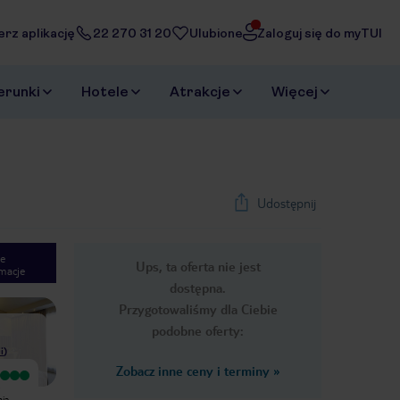
erz aplikację
22 270 31 20
Ulubione
Zaloguj się do myTUI
erunki
Hotele
Atrakcje
Więcej
Udostępnij
e
Ups, ta oferta nie jest
macje
1
/
7
dostępna.
Next slide
Przygotowaliśmy dla Ciebie
podobne oferty:
i
)
Zobacz inne ceny i terminy
»
Wyjątkowy
Hotel ciekawy, duży. jest jakby
Pokoje czyste, bardzo dobrze
połączony z drugim bliźniaczym
nia
wyposażone. Śniadania i