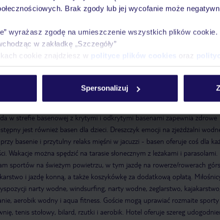
Pokoje
Wyżywienie
Atrakcje
infor
połecznościowych. Brak zgody lub jej wycofanie może negatywni
ie” wyrażasz zgodę na umieszczenie wszystkich plików cookie
wchodząc w zakładkę „Szczegóły”
ikach cookie znajdziesz w
polityce plików cookies
oraz
polity
teka lub klub nocny
Spersonalizuj
Z
ieci
plac zabaw
pokój zabaw
a w strefie basenowej z krytymi i odkrytymi basenami zapewnia zdrowe
stępny jest również basen dla dzieci. Dreszczyk emocji na zjeżdżalni wodne
przy basenie i przytulny relaks mięśni w jacuzzi - basen oferuje coś dla k
ci. Wakacje można spędzić na tarasie słonecznym z leżakami i parasolami.
am sportów na świeżym powietrzu, w tym jazdę na rowerze/rowerach górs
dkarstwo i jazdę konną, a także koszykówkę za dodatkową opłatą. Miłośnic
pozycji narty wodne, windsurfing, narty wodne, żeglarstwo, kajakarstwo
nie, aerobik wodny i aqua fitness. Goście mogą uprawiać rozmaite sporty
ię, tenis stołowy, bilard, rzutki i aerobik. Hotel oferuje szereg udogodni