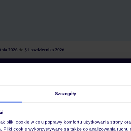
tnia 2026
do
31 października 2026
Dlaczego warto wybrać TUI?
Szczegóły
óży
Tylko u nas opieka na
10
30 lat w Polsce
wakacjach 24/7
ść
jak pliki cookie w celu poprawy komfortu użytkowania strony or
m. Pliki cookie wykorzystywane są także do analizowania ruchu 
Ważn