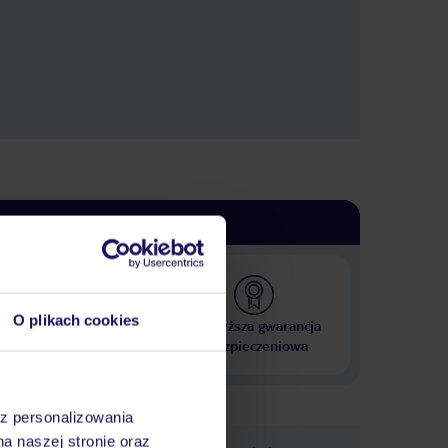
O plikach cookies
 000 hoteli w ponad 50
Najwyższa gwarancja
krajach
ubezpieczeniowa
az personalizowania
na naszej stronie oraz
e