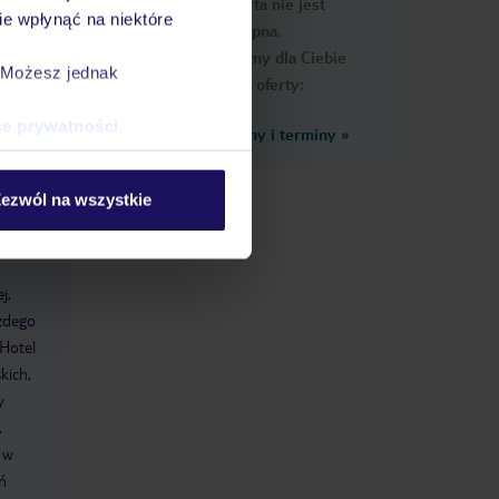
Ups, ta oferta nie jest
macje
e wpłynąć na niektóre
dostępna.
Przygotowaliśmy dla Ciebie
. Możesz jednak
podobne oferty:
ce prywatności
.
Zobacz inne ceny i terminy
»
ezwól na wszystkie
j,
ażdego
 Hotel
kich,
y
,
 w
eń