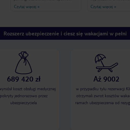
oczekiwania gości, pozytywne
obiadokolacje pyszne,
Czytaj więcej
»
Czytaj więcej
»
zaskoczenie za możliwość lunch boxa,
wybór, każdy znajdzie co
pozdrawiam Anna Stępniak
Personel uprzejmy. Teren hotelu
zadbany. Blisko centru
Ładna plaża tuż przy h
wewnętrzny czynny doś
Rozszerz ubezpieczenie i ciesz się wakacjami w pełni
22)
689 420 zł
Aż 9002
 wyniósł koszt obsługi medycznej
w przypadku tylu rezerwacji Kl
pokryty jednorazowo przez
otrzymali zwrot kosztów wakac
ubezpieczyciela
ramach ubezpieczenia od rezyg