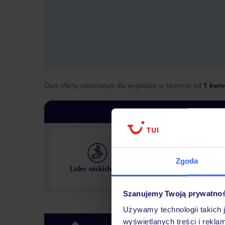
Opis oferty obowiązuje dla wyjazdów w terminie
od
1 kwie
Zgoda
Największe biuro podr
Lider niskich cen
w Polsce
Szanujemy Twoją prywatno
Używamy technologii takich 
wyświetlanych treści i rekla