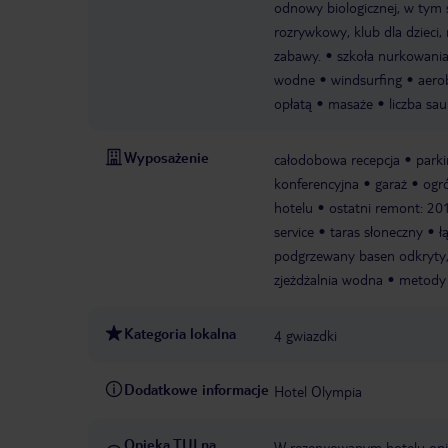
odnowy biologicznej, w tym 
rozrywkowy, klub dla dzieci
zabawy.
szkoła nurkowani
wodne
windsurfing
aero
opłatą
masaże
liczba sau
Wyposażenie
całodobowa recepcja
park
konferencyjna
garaż
ogr
hotelu
ostatni remont: 20
service
taras słoneczny
ł
podgrzewany basen odkryty, b
zjeżdżalnia wodna
metody 
Kategoria lokalna
4 gwiazdki
Dodatkowe informacje
Hotel Olympia
Opieka TUI na
W rezerwowanym hotelu opiek