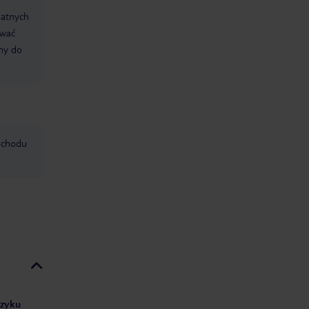
datnych
ować
śmy do
mochodu
ęzyku