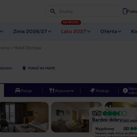
Pobi
Wpisz frazę, której szukasz
NOWOŚĆ
Zima 2026/27
Lato 2027
Oferta
Ki
nocna
Hotel Olympia
AD25031
POKAŻ NA MAPIE
Ważn
Pokoje
Wyżywienie
Atrakcje
infor
+
1
Bardzo dobry
(
469
opini
Bardzo dobry
Wyjątkowy
Chciałabym ostrzec i uczulić aby
Niestety mały minus za płatny
kontrolować zawartość minibarku w
parking, aczkolwiek hotel speł