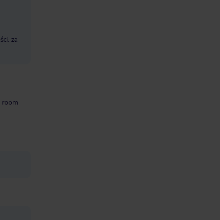
ści: za
room