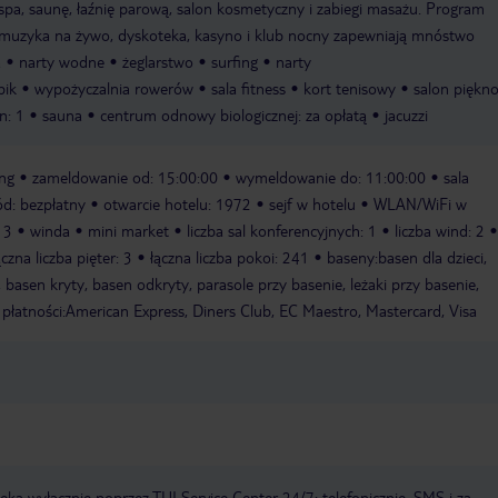
spa, saunę, łaźnię parową, salon kosmetyczny i zabiegi masażu. Program
, muzyka na żywo, dyskoteka, kasyno i klub nocny zapewniają mnóstwo
a
narty wodne
żeglarstwo
surfing
narty
bik
wypożyczalnia rowerów
sala fitness
kort tenisowy
salon piękno
n: 1
sauna
centrum odnowy biologicznej: za opłatą
jacuzzi
ing
zameldowanie od: 15:00:00
wymeldowanie do: 11:00:00
sala
ód: bezpłatny
otwarcie hotelu: 1972
sejf w hotelu
WLAN/WiFi w
13
winda
mini market
liczba sal konferencyjnych: 1
liczba wind: 2
ączna liczba pięter: 3
łączna liczba pokoi: 241
baseny:basen dla dzieci,
asen kryty, basen odkryty, parasole przy basenie, leżaki przy basenie,
płatności:American Express, Diners Club, EC Maestro, Mastercard, Visa
a wyłącznie poprzez TUI Service Center 24/7: telefonicznie, SMS i za