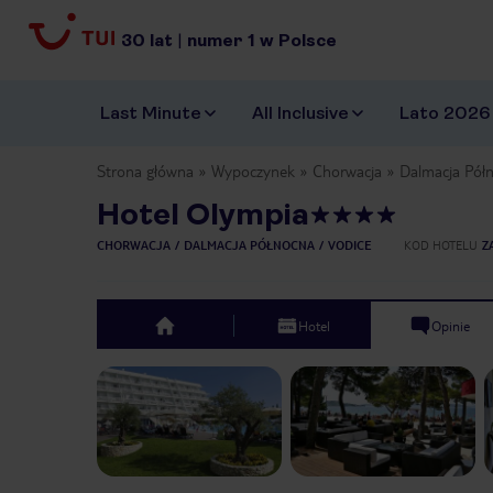
30
lat
|
numer
1
w Polsce
Last Minute
All Inclusive
Lato 2026
Strona główna
Wypoczynek
Chorwacja
Dalmacja Pół
Hotel Olympia
CHORWACJA
DALMACJA PÓŁNOCNA
VODICE
KOD HOTELU
Z
Hotel
Opinie
top
Previous slide