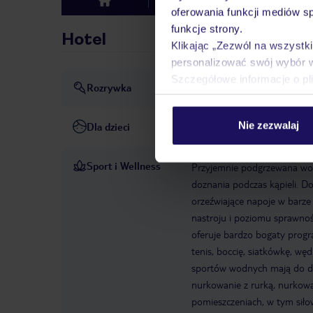
Hotel
Opinie
top
oferowania funkcji mediów s
funkcje strony.
Hotel
Klikając „Zezwól na wszystk
personalizować swój wybór 
Szczegółowe informacje o pl
Rozrywka
Animacja: bezpłatna
dysko
Nie zezwalaj
Dla dzieci
basen dla dzieci
klub dla dz
Sport i Wellness
Przyjemnie podgrzewana wod
doznania podczas kąpieli. Do
orzeźwiające napoje w barze 
nastroju i poziomu sprawnoś
oferuje bardzo bogaty progr
tenis, boccię, siatkówkę, wę
sportów wodnych mają do dys
nurkowanie z rurką, nurkowa
pomieszczeniach, w tym siłown