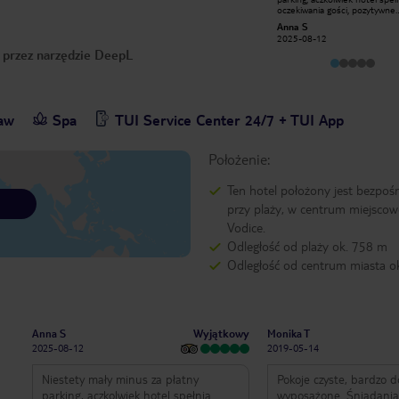
pokoju hotelowym, na 3 dni przed
oczekiwania gości, pozytywne
wyjazdem zniknęło nam kilka rzeczy z
zaskoczenie za możliwość lun
zub246
Anna S
minibarku , od razu zostało to
boxa, pozdrawiam Anna Stępn
2017-08-17
2025-08-12
zgłoszone do recepcji, na szczęście
o przez narzędzie DeepL
nie zostaliśmy obciążeni kosztami .
Poza tym pobyt udany, standard
hotelu dobry, pokoje czyste,
schludne. Posiłki w restauracji
średnio dobre, ale urozmaicone.
Rano walka o leżaki przy basenie.
baw
Spa
Niezbyt atrakcyjna plaża nad
TUI Service Center 24/7 + TUI App
morzem.Kamienista.
Położenie:
Ten hotel położony jest bezpoś
przy plaży, w centrum miejscow
Vodice.
Odległość od plaży ok. 758 m
Odległość od centrum miasta o
Wyjątkowy
Anna S
Monika T
2025-08-12
2019-05-14
Niestety mały minus za płatny
Pokoje czyste, bardzo 
parking, aczkolwiek hotel spełnia
wyposażone. Śniadania i