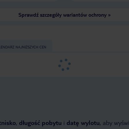
Sprawdź szczegóły wariantów ochrony
»
LENDARZ NAJNIŻSZYCH CEN
tnisko
,
długość pobytu
i
datę wylotu
, aby wyświe