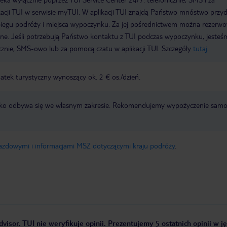
acji TUI w serwisie myTUI. W aplikacji TUI znajdą Państwo mnóstwo przy
biegu podróży i miejsca wypoczynku. Za jej pośrednictwem można rezerw
wne. Jeśli potrzebują Państwo kontaktu z TUI podczas wypoczynku, jeste
icznie, SMS-owo lub za pomocą czatu w aplikacji TUI. Szczegóły
tutaj
.
tek turystyczny wynoszący ok. 2 € os./dzień.
otnisko odbywa się we własnym zakresie. Rekomendujemy wypożyczenie sa
jazdowymi i informacjami MSZ dotyczącymi kraju podróży
.
visor. TUI nie weryfikuje opinii. Prezentujemy 5 ostatnich opinii w j