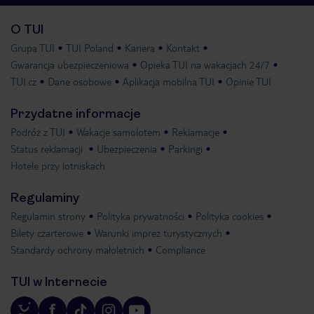
O TUI
Grupa TUI
TUI Poland
Kariera
Kontakt
Gwarancja ubezpieczeniowa
Opieka TUI na wakacjach 24/7
TUI.cz
Dane osobowe
Aplikacja mobilna TUI
Opinie TUI
Przydatne informacje
Podróż z TUI
Wakacje samolotem
Reklamacje
Status reklamacji
Ubezpieczenia
Parkingi
Hotele przy lotniskach
Regulaminy
Regulamin strony
Polityka prywatności
Polityka cookies
Bilety czarterowe
Warunki imprez turystycznych
Standardy ochrony małoletnich
Compliance
TUI w Internecie