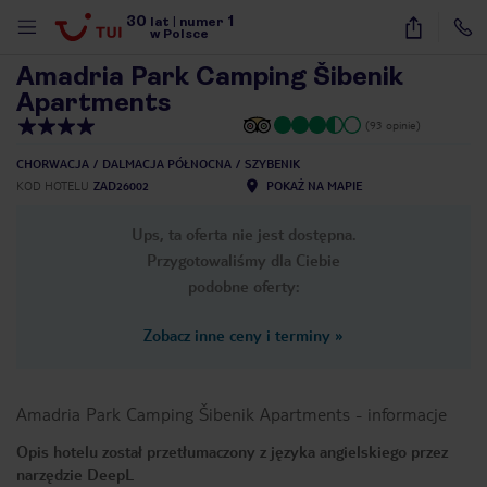
30
1
1
/
43
lat
|
numer
w Polsce
Amadria Park Camping Šibenik
Apartments
(93 opinie)
CHORWACJA
DALMACJA PÓŁNOCNA
SZYBENIK
KOD HOTELU
ZAD26002
POKAŻ NA MAPIE
Ups, ta oferta nie jest dostępna.
Przygotowaliśmy dla Ciebie
podobne oferty:
Zobacz inne ceny i terminy
»
Amadria Park Camping Šibenik Apartments
-
informacje
Opis hotelu został przetłumaczony z języka angielskiego przez
nute
narzędzie DeepL