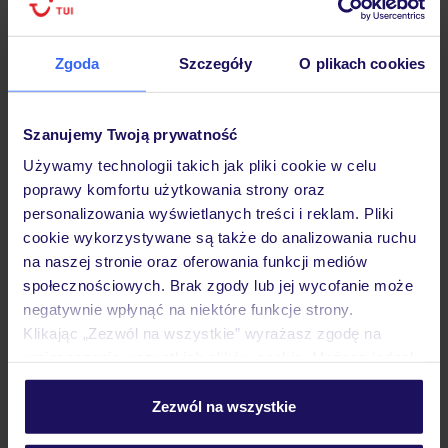
Hotel
Zgoda
Szczegóły
O plikach cookies
Opinie
Szanujemy Twoją prywatność
Używamy technologii takich jak pliki cookie w celu
poprawy komfortu użytkowania strony oraz
Pokoje
personalizowania wyświetlanych treści i reklam. Pliki
cookie wykorzystywane są także do analizowania ruchu
na naszej stronie oraz oferowania funkcji mediów
Wyżywienie
społecznościowych. Brak zgody lub jej wycofanie może
negatywnie wpłynąć na niektóre funkcje strony.
Klikając „Zezwól na wszystkie” wyrażasz zgodę na
Atrakcje
umieszczenie wszystkich plików cookie. Możesz jednak
personalizować swój wybór wchodząc w zakładkę
„Szczegóły”
Zezwól na wszystkie
Ważne informacje
Szczegółowe informacje o plikach cookie znajdziesz