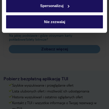
w
polityce plików cookies
oraz
polityce prywatności
.
Spersonalizuj
Często zadawane pytania
Nie zezwalaj
Jak zmienić uczestników/osobę zgłaszającą?
Czy w Hotelu będzie przedstawiciel TUI?
Na jakiej podstawie i gdzie otrzymam karty
pokładowe/bilety lotnicze?
Zobacz więcej
Pobierz bezpłatną aplikację TUI
Szybkie wyszukiwanie i przeglądanie ofert
Lista ulubionych ofert i możliwość ich udostępniania
Historia wyszukiwań i ostatnio oglądanych ofert
Kontakt z TUI i wszystkie informacje o Twojej rezerwacji w
myTUI