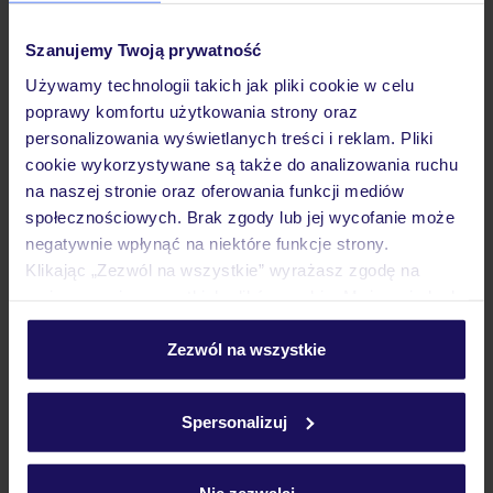
Hotel
Szanujemy Twoją prywatność
Używamy technologii takich jak pliki cookie w celu
Wyżywienie
poprawy komfortu użytkowania strony oraz
personalizowania wyświetlanych treści i reklam. Pliki
cookie wykorzystywane są także do analizowania ruchu
Atrakcje
na naszej stronie oraz oferowania funkcji mediów
społecznościowych. Brak zgody lub jej wycofanie może
negatywnie wpłynąć na niektóre funkcje strony.
Ważne informacje
Klikając „Zezwól na wszystkie” wyrażasz zgodę na
umieszczenie wszystkich plików cookie. Możesz jednak
personalizować swój wybór wchodząc w zakładkę
„Szczegóły”
Zezwól na wszystkie
Często zadawane pytania
Szczegółowe informacje o plikach cookie znajdziesz
w
polityce plików cookies
oraz
polityce prywatności
.
Jak zmienić uczestników/osobę zgłaszającą?
Spersonalizuj
Czy w Hotelu będzie przedstawiciel TUI?
Na jakiej podstawie i gdzie otrzymam karty
pokładowe/bilety lotnicze?