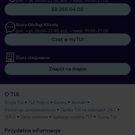
pon. – pt. 08:00–22:00, sob. – niedz. 09:00–21:00
22 255 04 02
Biuro Obsługi Klienta
pon. – pt. 08:00–22:00, sob. – niedz. 09:00–21:00
Czat w myTUI
Biura stacjonarne
Znajdź na mapie
O TUI
Grupa TUI
TUI Poland
Kariera
Kontakt
Gwarancja ubezpieczeniowa
Opieka TUI na wakacjach 24/7
TUI.cz
Dane osobowe
Aplikacja mobilna TUI
Opinie TUI
Przydatne informacje