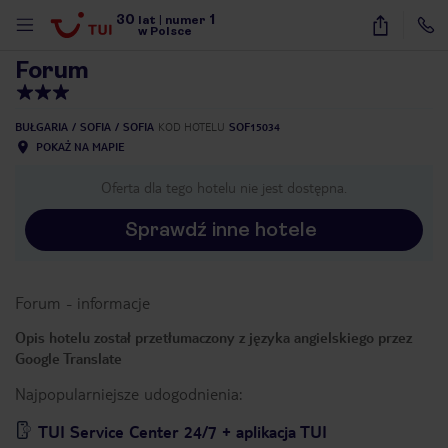
30
1
1
/
40
lat
|
numer
w Polsce
Forum
BUŁGARIA
SOFIA
SOFIA
KOD HOTELU
SOF15034
POKAŻ NA MAPIE
Oferta dla tego hotelu nie jest dostępna.
Sprawdź inne hotele
Forum
-
informacje
Opis hotelu został przetłumaczony z języka angielskiego przez
Google Translate
Najpopularniejsze udogodnienia:
nute
TUI Service Center 24/7 + aplikacja TUI