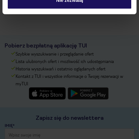
Nie zezwalaj
Zobacz więcej
Pobierz bezpłatną aplikację TUI
Szybkie wyszukiwanie i przeglądanie ofert
Lista ulubionych ofert i możliwość ich udostępniania
Historia wyszukiwań i ostatnio oglądanych ofert
Kontakt z TUI i wszystkie informacje o Twojej rezerwacji w
myTUI
Zapisz się do newslettera
IMIĘ*