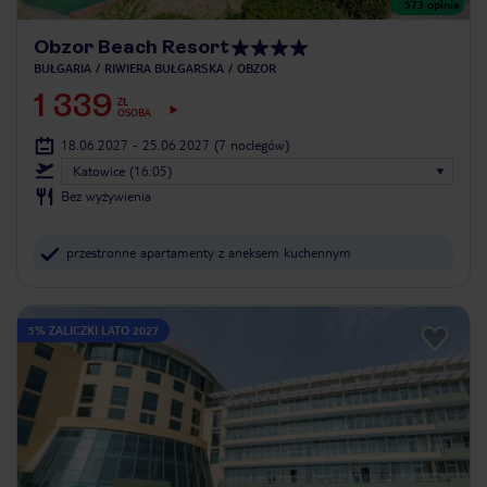
573
opinie
Obzor Beach Resort
BUŁGARIA
RIWIERA BUŁGARSKA
OBZOR
1 339
ZŁ
OSOBA
18.06.2027 - 25.06.2027
(7 noclegów)
Katowice (16:05)
Bez wyżywienia
przestronne apartamenty z aneksem kuchennym
5% ZALICZKI LATO 2027