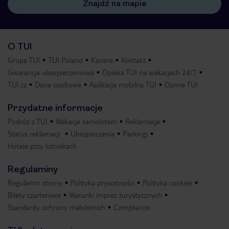
Znajdź na mapie
O TUI
Grupa TUI
TUI Poland
Kariera
Kontakt
Gwarancja ubezpieczeniowa
Opieka TUI na wakacjach 24/7
TUI.cz
Dane osobowe
Aplikacja mobilna TUI
Opinie TUI
Przydatne informacje
Podróż z TUI
Wakacje samolotem
Reklamacje
Status reklamacji
Ubezpieczenia
Parkingi
Hotele przy lotniskach
Regulaminy
Regulamin strony
Polityka prywatności
Polityka cookies
Bilety czarterowe
Warunki imprez turystycznych
Standardy ochrony małoletnich
Compliance