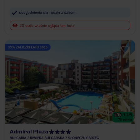
udogodnienia dla rodzin z dziećmi
20 osób właśnie ogląda ten hotel
25% ZALICZKI LATO 2026
3.2
/5
73
opinie
Admiral Plaza
BUŁGARIA
RIWIERA BUŁGARSKA
SŁONECZNY BRZEG