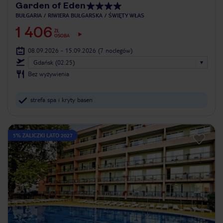
Garden of Eden
BUŁGARIA
RIWIERA BUŁGARSKA
ŚWIĘTY WŁAS
1 406
ZŁ
OSOBA
08.09.2026 - 15.09.2026
(7 noclegów)
Gdańsk (02:25)
Bez wyżywienia
strefa spa i kryty basen
5% ZALICZKI LATO 2027