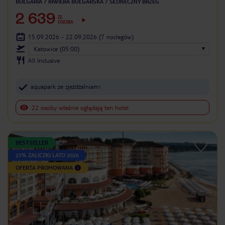
BUŁGARIA
RIWIERA BUŁGARSKA
SŁONECZNY BRZEG
2 639
ZŁ
OSOBA
15.09.2026 - 22.09.2026
(7 noclegów)
Katowice (05:00)
All Inclusive
aquapark ze zjeżdżalniami
22 osoby właśnie oglądają ten hotel
BESTSELLER
25% ZALICZKI LATO 2026
OFERTA PROMOWANA