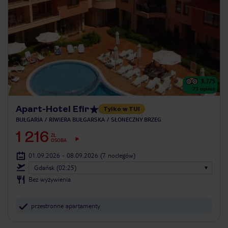
3.7
/5
73
opinie
Apart-Hotel Efir
Tylko w TUI
BUŁGARIA
RIWIERA BUŁGARSKA
SŁONECZNY BRZEG
1 216
ZŁ
OSOBA
01.09.2026 - 08.09.2026
(7 noclegów)
Gdańsk (02:25)
Bez wyżywienia
przestronne apartamenty