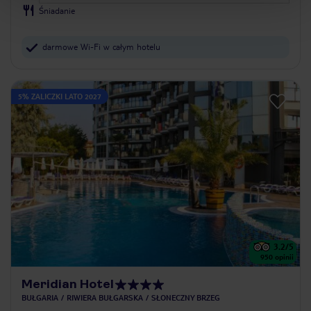
Śniadanie
darmowe Wi-Fi w całym hotelu
5% ZALICZKI LATO 2027
3.2
/5
950
opinii
Meridian Hotel
BUŁGARIA
RIWIERA BUŁGARSKA
SŁONECZNY BRZEG