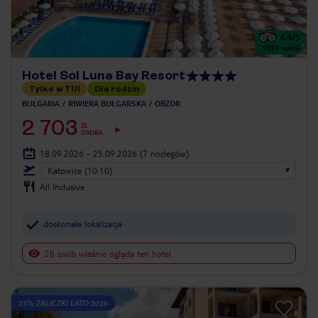
4.4
/5
1059
opinii
Hotel Sol Luna Bay Resort
Tylko w TUI
Dla rodzin
BUŁGARIA
RIWIERA BUŁGARSKA
OBZOR
2 703
ZŁ
OSOBA
18.09.2026 - 25.09.2026
(7 noclegów)
Katowice (10:10)
All Inclusive
doskonała lokalizacja
28 osób właśnie ogląda ten hotel
25% ZALICZKI LATO 2026