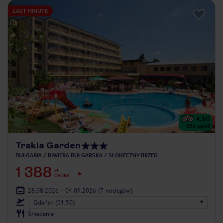
LAST MINUTE
4.3
/5
556
opinii
Trakia Garden
BUŁGARIA
RIWIERA BUŁGARSKA
SŁONECZNY BRZEG
1 388
ZŁ
OSOBA
28.08.2026 - 04.09.2026
(7 noclegów)
Gdańsk (01:50)
Śniadanie