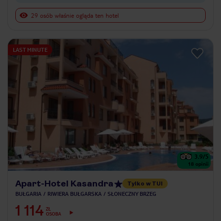
29 osób właśnie ogląda ten hotel
LAST MINUTE
3.9
/5
18
opinii
Apart-Hotel Kasandra
Tylko w TUI
BUŁGARIA
RIWIERA BUŁGARSKA
SŁONECZNY BRZEG
1 114
ZŁ
OSOBA