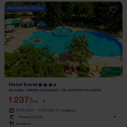
25% ZALICZKI LATO 2026
3.4
/5
179
opinii
Hotel Koral
BUŁGARIA
RIWIERA BUŁGARSKA
ŚW. KONSTANTYN I ELENA
1 237
ZŁ
OSOBA
08.09.2026 - 15.09.2026
(7 noclegów)
Poznań (20:00)
Śniadanie