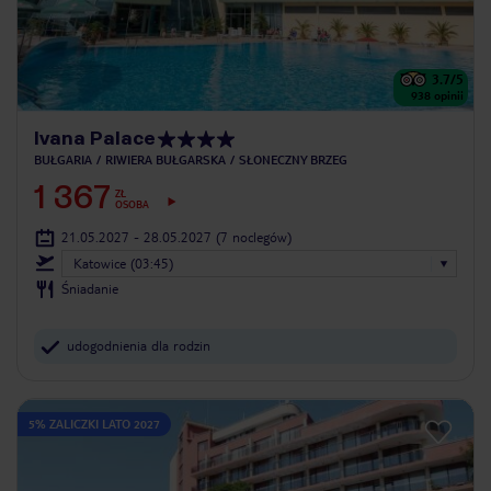
3.7
/5
938
opinii
Ivana Palace
BUŁGARIA
RIWIERA BUŁGARSKA
SŁONECZNY BRZEG
1 367
ZŁ
OSOBA
21.05.2027 - 28.05.2027
(7 noclegów)
Katowice (03:45)
Śniadanie
udogodnienia dla rodzin
5% ZALICZKI LATO 2027