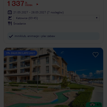
1 337
ZŁ
OSOBA
21.05.2027 - 28.05.2027
(7 noclegów)
Katowice (03:45)
Śniadanie
miniklub, animacje i plac zabaw
5% ZALICZKI LATO 2027
4
/5