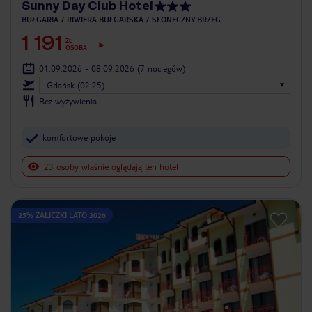
Sunny Day Club Hotel
BUŁGARIA
RIWIERA BUŁGARSKA
SŁONECZNY BRZEG
1 191
ZŁ
OSOBA
01.09.2026 - 08.09.2026
(7 noclegów)
Gdańsk (02:25)
Bez wyżywienia
komfortowe pokoje
23 osoby właśnie oglądają ten hotel
25% ZALICZKI LATO 2026