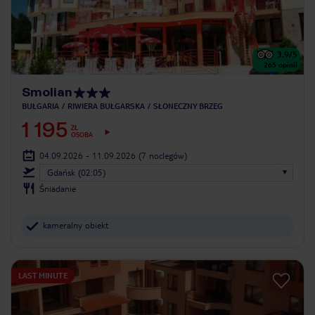
3.9
/5
265
opinii
Smolian
BUŁGARIA
RIWIERA BUŁGARSKA
SŁONECZNY BRZEG
1 195
ZŁ
OSOBA
04.09.2026 - 11.09.2026
(7 noclegów)
Gdańsk (02:05)
Śniadanie
kameralny obiekt
LAST MINUTE