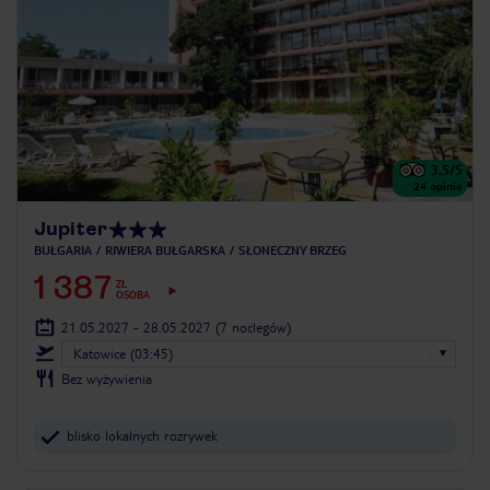
3.5
/5
24
opinie
Jupiter
BUŁGARIA
RIWIERA BUŁGARSKA
SŁONECZNY BRZEG
1 387
ZŁ
OSOBA
21.05.2027 - 28.05.2027
(7 noclegów)
Katowice (03:45)
Bez wyżywienia
blisko lokalnych rozrywek