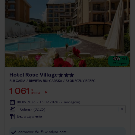
4
/5
218
opinii
Hotel Rose Village
BUŁGARIA
RIWIERA BUŁGARSKA
SŁONECZNY BRZEG
1 061
ZŁ
OSOBA
08.09.2026 - 15.09.2026
(7 noclegów)
Gdańsk (02:25)
Bez wyżywienia
darmowe Wi-Fi w całym hotelu