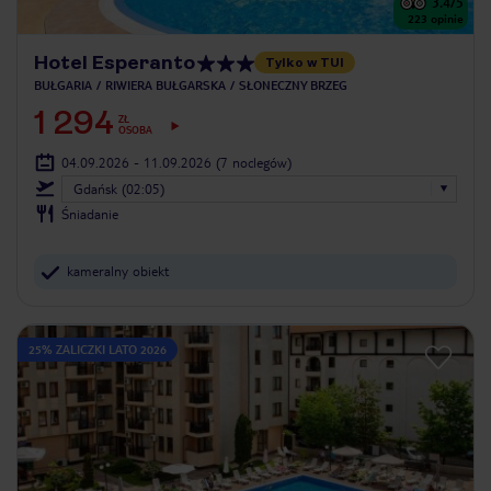
3.4
/5
223
opinie
Hotel Esperanto
Tylko w TUI
BUŁGARIA
RIWIERA BUŁGARSKA
SŁONECZNY BRZEG
1 294
ZŁ
OSOBA
04.09.2026 - 11.09.2026
(7 noclegów)
Gdańsk (02:05)
Śniadanie
kameralny obiekt
25% ZALICZKI LATO 2026