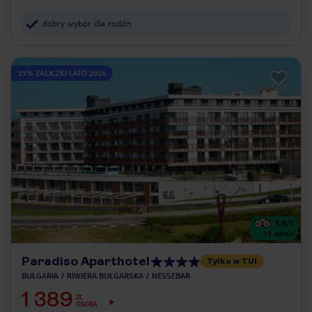
dobry wybór dla rodzin
25% ZALICZKI LATO 2026
3.8
/5
53
opinie
Paradiso Aparthotel
Tylko w TUI
BUŁGARIA
RIWIERA BUŁGARSKA
NESSEBAR
1 389
ZŁ
OSOBA