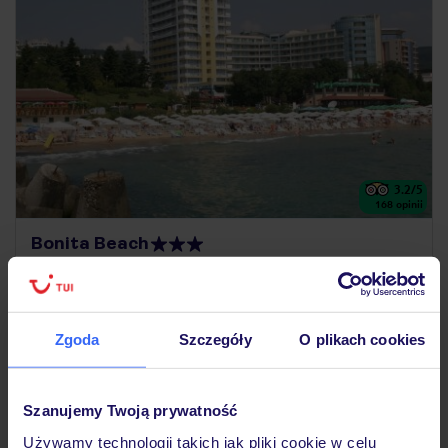
3.2
/5
168
opinii
Bonita Beach
BUŁGARIA
RIWIERA BUŁGARSKA
ZŁOTE PIASKI
1 301
ZŁ
OSOBA
11.09.2026 - 18.09.2026
(7 noclegów)
Zgoda
Szczegóły
O plikach cookies
Poznań (21:25)
Śniadanie
Szanujemy Twoją prywatność
tuż przy piaszczystej plaży
Używamy technologii takich jak pliki cookie w celu