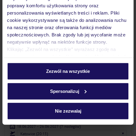
poprawy komfortu użytkowania strony oraz
personalizowania wyświetlanych treści i reklam. Pliki
5% ZALICZKI LATO 2027
cookie wykorzystywane są także do analizowania ruchu
na naszej stronie oraz oferowania funkcji mediów
społecznościowych. Brak zgody lub jej wycofanie może
negatywnie wpłynąć na niektóre funkcje strony.
Klikając „Zezwól na wszystkie” wyrażasz zgodę na
umieszczenie wszystkich plików cookie. Możesz jednak
personalizować swój wybór wchodząc w zakładkę
„Szczegóły”
Zezwól na wszystkie
Szczegółowe informacje o plikach cookie znajdziesz
2.2
/5
w
polityce plików cookies
oraz
polityce prywatności
.
280
opinii
Spersonalizuj
Tia Maria
BUŁGARIA
RIWIERA BUŁGARSKA
SŁONECZNY BRZEG
Nie zezwalaj
1 301
ZŁ
OSOBA
18.06.2027 - 26.06.2027
(7 noclegów)
Katowice (20:15)