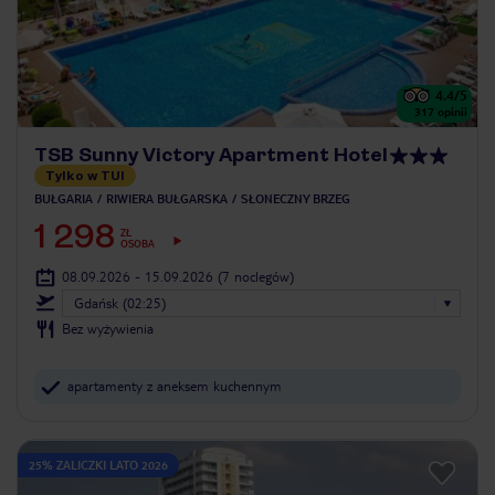
4.4
/5
317
opinii
TSB Sunny Victory Apartment Hotel
Tylko w TUI
BUŁGARIA
RIWIERA BUŁGARSKA
SŁONECZNY BRZEG
1 298
ZŁ
OSOBA
08.09.2026 - 15.09.2026
(7 noclegów)
Gdańsk (02:25)
Bez wyżywienia
apartamenty z aneksem kuchennym
25% ZALICZKI LATO 2026