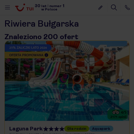
30
1
lat
|
numer
w Polsce
Riwiera Bułgarska
Znaleziono 200 ofert
25% ZALICZKI LATO 2026
OFERTA PROMOWANA
4
/5
2171
opinii
nute
Laguna Park
Dla rodzin
Aquapark