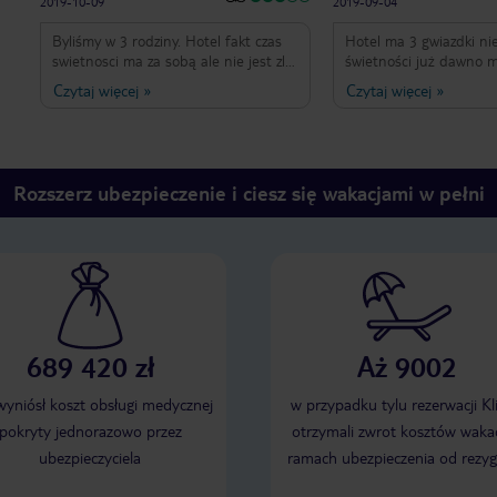
2019-10-09
2019-09-04
tam nie pojadę.
Byliśmy w 3 rodziny. Hotel fakt czas
Hotel ma 3 gwiazdki nie
swietnosci ma za sobą ale nie jest zle.
świetności już dawno m
Hotel praktycznie na plazy. Duzy plus.
można oprzeć się wraże
Czytaj więcej
»
Czytaj więcej
»
Lezaki i parasole w cenie. Jedzedzie
bezpowrotnie. Hotel w
zjadliwe. Mozna zawsze cos wybrac. Za
powinien mieć 1 góra 2
2083zł 14dni to ok.
gwiazdki.Czytalam opini
pokoju na morze reko
wszystko (pod warunki
Rozszerz ubezpieczenie i ciesz się wakacjami w pełni
pokój wysoko czyli min 
przeciwnym razie opróc
oddali widzisz zaniedb
zieleń(chwasty) oraz d
restauracji itp. Obsługa
uśmiechu ani też nieza
takie chodzące roboty.
sprzątające robiły to
689 420 zł
Aż 9002
powierzchownie,nawet 
pomogły. Ogólnie hotel
basenu,można korzysta
 wyniósł koszt obsługi medycznej
w przypadku tylu rezerwacji Kl
sąsiadującego Elisy -ho
pokryty jednorazowo przez
otrzymali zwrot kosztów wakac
wygląda ciut lepiej i ma
ubezpieczyciela
ramach ubezpieczenia od rezyg
Latanie z basenu do b
do hotelu Nona było uc