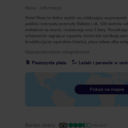
Nona
-
informacje
Hotel Nona to dobry wybór na relaksujący wypoczynek
pobliżu rezerwatu przyrody Baltata i ok. 500 metrów o
widokiem na morze, restaurację oraz 2 bary. Poszukując
urlopowicze zagrają w squasha, tenisa lub spróbują sp
brodzika (przy sąsiednim hotelu), placu zabaw albo wzią
Najpopularniejsze udogodnienia:
Piaszczysta plaża
Leżaki i parasole w ceni
Pokaż na mapie
Bardzo dobry
(90 opinii)