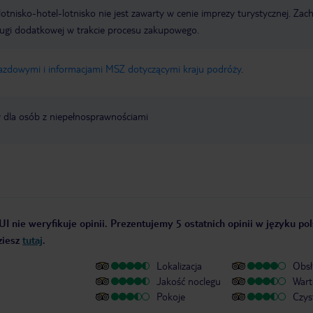
e lotnisko-hotel-lotnisko nie jest zawarty w cenie imprezy turystycznej. Za
ługi dodatkowej w trakcie procesu zakupowego.
jazdowymi i informacjami MSZ dotyczącymi kraju podróży
.
y dla osób z niepełnosprawnościami
UI nie weryfikuje opinii. Prezentujemy 5 ostatnich opinii w języku po
ziesz
tutaj
.
Lokalizacja
Obsł
Jakość noclegu
Wart
Pokoje
Czys