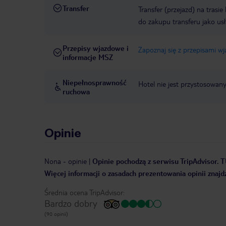
Transfer
Transfer (przejazd) na trasi
do zakupu transferu jako us
Przepisy wjazdowe i
Zapoznaj się z przepisami w
informacje MSZ
Niepełnosprawność
Hotel nie jest przystosowan
ruchowa
Opinie
Nona
-
opinie
|
Opinie pochodzą z serwisu TripAdvisor. T
Więcej informacji o zasadach prezentowania opinii znajd
Średnia ocena TripAdvisor:
Bardzo dobry
(90 opinii)