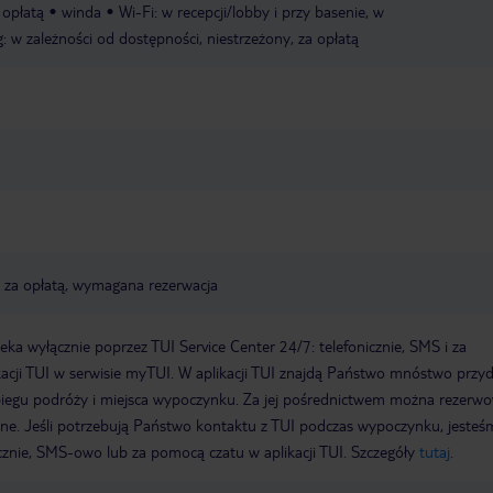
a opłatą
winda
Wi-Fi: w recepcji/lobby i przy basenie, w
g: w zależności od dostępności, niestrzeżony, za opłatą
, za opłatą, wymagana rezerwacja
a wyłącznie poprzez TUI Service Center 24/7: telefonicznie, SMS i za
acji TUI w serwisie myTUI. W aplikacji TUI znajdą Państwo mnóstwo przy
biegu podróży i miejsca wypoczynku. Za jej pośrednictwem można rezerw
wne. Jeśli potrzebują Państwo kontaktu z TUI podczas wypoczynku, jeste
icznie, SMS-owo lub za pomocą czatu w aplikacji TUI. Szczegóły
tutaj
.