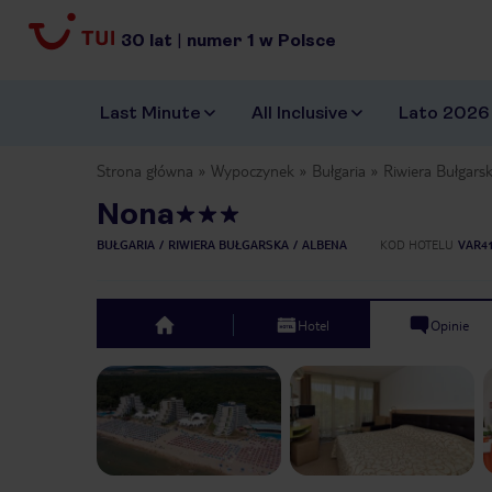
30
lat
|
numer
1
w Polsce
Last Minute
All Inclusive
Lato 2026
Strona główna
Wypoczynek
Bułgaria
Riwiera Bułgars
Nona
BUŁGARIA
RIWIERA BUŁGARSKA
ALBENA
KOD HOTELU
VAR4
Hotel
Opinie
top
Previous slide