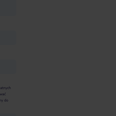
datnych
ować
śmy do