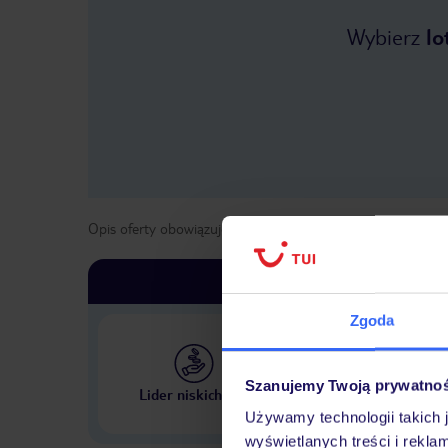
Wybierz
lo
Opis oferty obowiązuje dla wyjazdów w terminie
od
1 maja
Zgoda
Największe biuro podr
Szanujemy Twoją prywatno
Lider niskich cen
w Polsce
Używamy technologii takich 
wyświetlanych treści i rekla