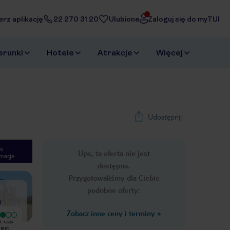
erz aplikację
22 270 31 20
Ulubione
Zaloguj się do myTUI
erunki
Hotele
Atrakcje
Więcej
Udostępnij
e
Ups, ta oferta nie jest
macje
1
/
6
dostępna.
Next slide
Przygotowaliśmy dla Ciebie
podobne oferty:
)
Zobacz inne ceny i terminy
»
t czas
Hotel ma 3 gwiazdki niestety lata
Wybrałem ten hotel na pierwszy
jest
świetności już dawno minęły-nie
urlop za granicą, jedzenie