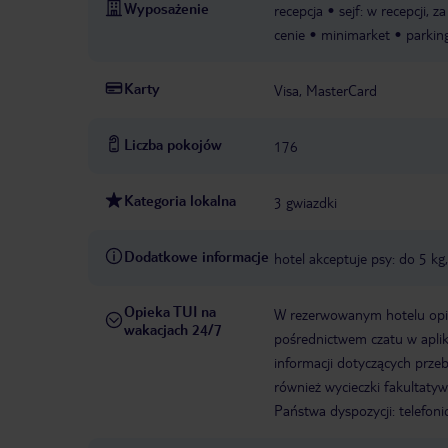
Wyposażenie
recepcja
sejf: w recepcji, z
cenie
minimarket
parkin
Karty
Visa, MasterCard
Liczba pokojów
176
Kategoria lokalna
3 gwiazdki
Dodatkowe informacje
hotel akceptuje psy: do 5 kg
Opieka TUI na
W rezerwowanym hotelu opiek
wakacjach 24/7
pośrednictwem czatu w aplik
informacji dotyczących prze
również wycieczki fakultaty
Państwa dyspozycji: telefon