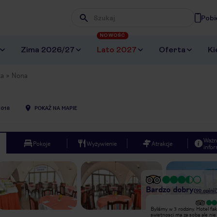
Pobi
Wpisz frazę, której szukasz
NOWOŚĆ
Zima 2026/27
Lato 2027
Oferta
Ki
ka
Nona
1018
POKAŻ NA MAPIE
Ważn
Pokoje
Wyżywienie
Atrakcje
infor
Bardzo dobry
(
90
opinii
Najgorszy hotel ,za najwieksze
Byliśmy w 3 rodziny. Hotel fak
pieniądze. Pokoje bardzo małe, ledwo
swietnosci ma za sobą ale nie 