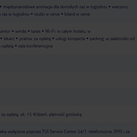
międzynarodowe animacje dla dorosłych raz w tygodniu
wieczory
a raz w tygodniu
rzutki w cenie
bilard w cenie
kantor
winda
taras
Wi-Fi: w całym hotelu, w
lekarz
pralnia: za opłatą
usługi konsjerża
parking: w zależności od
a opłatą
sala konferencyjna
, za opłatą, ok. 15 €/dzień, płatność gotówką
a wyłącznie poprzez TUI Service Center 24/7: telefonicznie, SMS i za