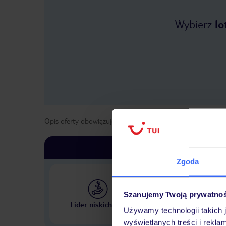
Wybierz
lo
Opis oferty obowiązuje dla wyjazdów w terminie
od
1 maja
Zgoda
Szanujemy Twoją prywatno
Największe biuro podr
Lider niskich cen
w Polsce
Używamy technologii takich 
wyświetlanych treści i rekla