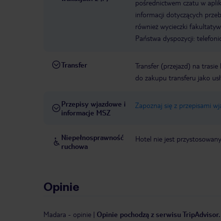
pośrednictwem czatu w aplik
informacji dotyczących prze
również wycieczki fakultaty
Państwa dyspozycji: telefon
Transfer
Transfer (przejazd) na trasi
do zakupu transferu jako us
Przepisy wjazdowe i
Zapoznaj się z przepisami w
informacje MSZ
Niepełnosprawność
Hotel nie jest przystosowan
ruchowa
Opinie
Madara
-
opinie
|
Opinie pochodzą z serwisu TripAdvisor.