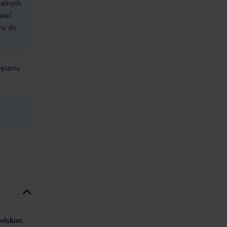
datnych
ować
śmy do
chęcamy
polskim.