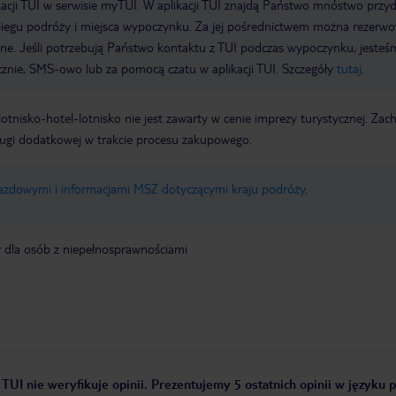
acji TUI w serwisie myTUI. W aplikacji TUI znajdą Państwo mnóstwo przy
biegu podróży i miejsca wypoczynku. Za jej pośrednictwem można rezerw
wne. Jeśli potrzebują Państwo kontaktu z TUI podczas wypoczynku, jeste
icznie, SMS-owo lub za pomocą czatu w aplikacji TUI. Szczegóły
tutaj
.
e lotnisko-hotel-lotnisko nie jest zawarty w cenie imprezy turystycznej. Za
ługi dodatkowej w trakcie procesu zakupowego.
jazdowymi i informacjami MSZ dotyczącymi kraju podróży
.
y dla osób z niepełnosprawnościami
 TUI nie weryfikuje opinii. Prezentujemy 5 ostatnich opinii w języku 