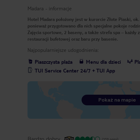
Madara
-
informacje
Hotel Madara położony jest w kurorcie Złote Piaski, ok.
ponieważ przygotowano dla nich specjalne pokoje rodzin
Zajęcia sportowe, 2 baseny, a także strefa spa – każdy z
restauracji bufetowej oraz baru przy basenie.
Najpopularniejsze udogodnienia:
Piaszczysta plaża
Menu dla dzieci
Pl
TUI Service Center 24/7 + TUI App
Pokaż na mapie
Bardzo dobry
(359 opinii)