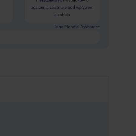
zastaniecie taki widok jak na foto.
zdarzenia zaistniałe pod wpływem
alkoholu
Dane Mondial Assistance