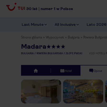
30
lat
|
numer
1
w Polsce
Last Minute
All Inclusive
Lato 2026
Strona główna
Wypoczynek
Bułgaria
Riwiera Bułgars
Madara
BUŁGARIA
RIWIERA BUŁGARSKA
ZŁOTE PIASKI
KOD HOTELU
Hotel
Opinie
top
Previous slide