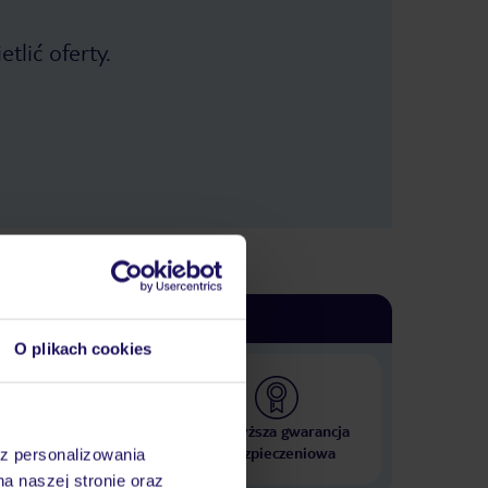
tlić oferty.
O plikach cookies
 000 hoteli w ponad 50
Najwyższa gwarancja
krajach
ubezpieczeniowa
az personalizowania
na naszej stronie oraz