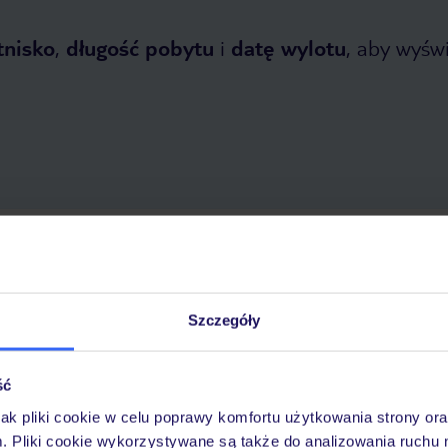
tnisko
,
długość pobytu
i
datę wylotu
, aby wyświe
 2026
do
30 października 2026
Dlaczego warto wybrać TUI?
Szczegóły
ść
óży
Tylko u nas opieka na
10
30 lat w Polsce
wakacjach 24/7
jak pliki cookie w celu poprawy komfortu użytkowania strony or
m. Pliki cookie wykorzystywane są także do analizowania ruchu 