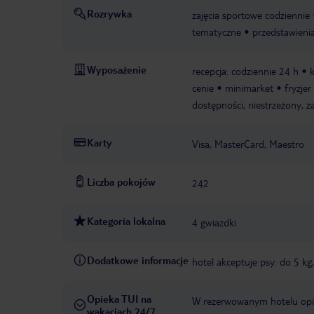
Rozrywka
zajęcia sportowe codziennie
tematyczne
przedstawieni
Wyposażenie
recepcja: codziennie 24 h
cenie
minimarket
fryzjer
dostępności, niestrzeżony, z
Karty
Visa, MasterCard, Maestro
Liczba pokojów
242
Kategoria lokalna
4 gwiazdki
Dodatkowe informacje
hotel akceptuje psy: do 5 kg
Opieka TUI na
W rezerwowanym hotelu opiek
wakacjach 24/7