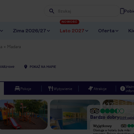
Pobi
Wpisz frazę, której szukasz
NOWOŚĆ
Zima 2026/27
Lato 2027
Oferta
Ki
ka
Madara
VAR21049
POKAŻ NA MAPIE
Ważn
Pokoje
Wyżywienie
Atrakcje
infor
+
27
Bardzo dobry
(
359
opini
Wyjątkowy
Zacznę od tego, że same Złote
Obsługa w hotelu była miła i
Piaski są nieco zapuszczone i znając
przyjazna. Pokoje dostaliśmy 