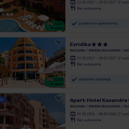
22.05.2027 - 29.05.2027
(7 noc
Bez wyżywienia
przestronne apartamenty
3.7
/5
73
opinie
Evridika
BUŁGARIA
RIWIERA BUŁGARSKA
NE
21.05.2027 - 28.05.2027
(7 noc
Bez wyżywienia
doskonała lokalizacja
3.5
/5
33
opinie
Apart-Hotel Kasandra
ZKI
BUŁGARIA
RIWIERA BUŁGARSKA
SŁ
01.09.2026 - 08.09.2026
(7 noc
Bez wyżywienia