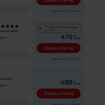
Zobacz ofertę
Inne ceny i terminy
»
h
24 osoby właśnie oglądają
ten hotel
ONECZNY BRZEG
476
ZŁ
legów)
OSOBA
Zobacz ofertę
Inne ceny i terminy
»
TE PIASKI
486
ZŁ
OSOBA
legów)
Zobacz ofertę
Inne ceny i terminy
»