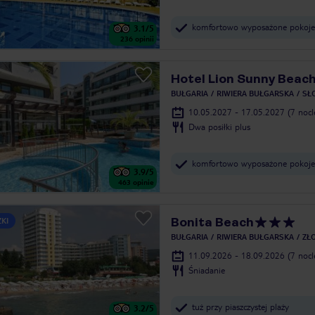
komfortowo wyposażone pokoje
3.1
/5
236
opinii
Hotel Lion Sunny Beac
BUŁGARIA
RIWIERA BUŁGARSKA
SŁ
10.05.2027 - 17.05.2027
(7 noc
Dwa posiłki plus
komfortowo wyposażone pokoje
3.9
/5
463
opinie
Bonita Beach
ZKI
BUŁGARIA
RIWIERA BUŁGARSKA
ZŁO
11.09.2026 - 18.09.2026
(7 noc
Śniadanie
tuż przy piaszczystej plaży
3.2
/5