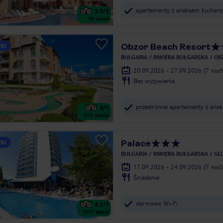
apartamenty z aneksem kuchen
3.9
/5
18
opinii
Obzor Beach Resort
ZKI
BUŁGARIA
RIWIERA BUŁGARSKA
OB
20.09.2026 - 27.09.2026
(7 noc
Bez wyżywienia
przestronne apartamenty z an
4
/5
573
opinie
Palace
ZKI
BUŁGARIA
RIWIERA BUŁGARSKA
SŁ
17.09.2026 - 24.09.2026
(7 noc
Śniadanie
darmowe Wi-Fi
4.1
/5
1077
opinii