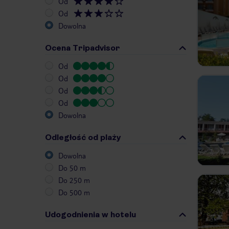
Od
Od
Dowolna
Ocena Tripadvisor
Od
Od
Od
Od
Dowolna
Odległość od plaży
Dowolna
Do 50 m
Do 250 m
Do 500 m
Udogodnienia w hotelu