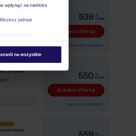
rtment Hotel
e wpłynąć na niektóre
ONECZNY BRZEG
539
ZŁ
OSOBA
. Możesz jednak
legów)
Zobacz ofertę
ce prywatności
.
nym
Inne ceny i terminy
»
ezwól na wszystkie
ONECZNY BRZEG
550
ZŁ
OSOBA
legów)
Zobacz ofertę
Inne ceny i terminy
»
o w TUI
ONECZNY BRZEG
559
ZŁ