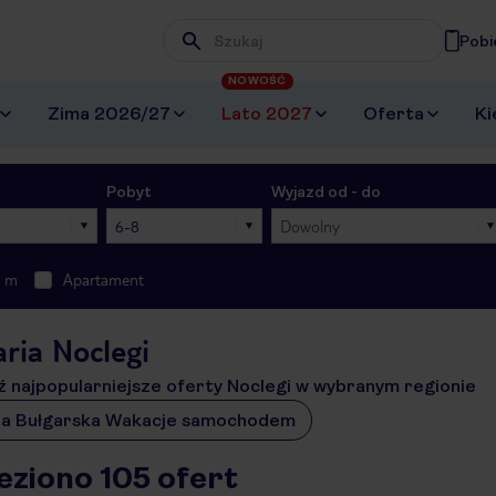
Pobi
Wpisz frazę, której szukasz
NOWOŚĆ
Zima 2026/27
Lato 2027
Oferta
Ki
Pobyt
Wyjazd od - do
6-8
Dowolny
0 m
Apartament
ria Noclegi
 najpopularniejsze oferty Noclegi w wybranym regionie
ra Bułgarska Wakacje samochodem
eziono 105 ofert