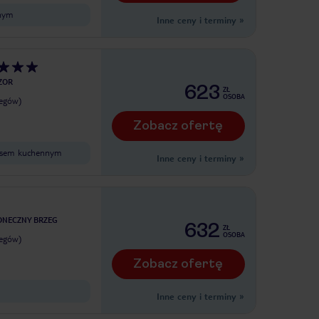
nym
Inne ceny i terminy
»
ZOR
623
ZŁ
OSOBA
legów)
Zobacz ofertę
eksem kuchennym
Inne ceny i terminy
»
ONECZNY BRZEG
632
ZŁ
OSOBA
legów)
Zobacz ofertę
Inne ceny i terminy
»