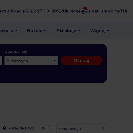
erz aplikację
22 270 31 20
Ulubione
Zaloguj się do myTUI
erunki
Hotele
Atrakcje
Więcej
Uczestnicy
Szukaj
2 dorosłych
cena rosnąco
POKAŻ NA MAPIE
Sortuj