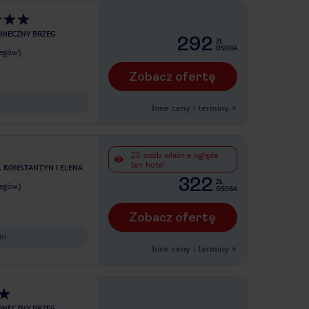
ONECZNY BRZEG
292
ZŁ
OSOBA
legów)
Zobacz ofertę
Inne ceny i terminy
»
25 osób właśnie ogląda
ten hotel
. KONSTANTYN I ELENA
322
ZŁ
legów)
OSOBA
Zobacz ofertę
mi
Inne ceny i terminy
»
ONECZNY BRZEG