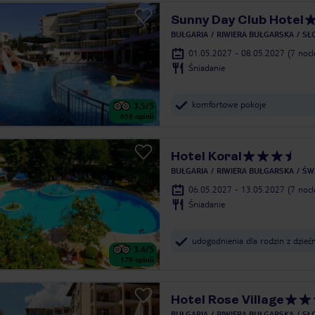
Sunny Day Club Hotel
BUŁGARIA
RIWIERA BUŁGARSKA
SŁ
01.05.2027 - 08.05.2027
(7 noc
Śniadanie
komfortowe pokoje
3.5
/5
616
opinii
Hotel Koral
BUŁGARIA
RIWIERA BUŁGARSKA
ŚW
06.05.2027 - 13.05.2027
(7 noc
Śniadanie
udogodnienia dla rodzin z dzieć
3.4
/5
179
opinii
Hotel Rose Village
BUŁGARIA
RIWIERA BUŁGARSKA
SŁ