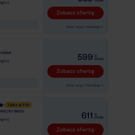
OSOBA
legów)
Zobacz ofertę
Inne ceny i terminy
»
SSEBAR
599
ZŁ
OSOBA
legów)
Zobacz ofertę
Inne ceny i terminy
»
Tylko w TUI
ONECZNY BRZEG
611
ZŁ
OSOBA
legów)
Zobacz ofertę