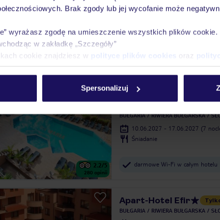
TSB Sunny Victory Apa
połecznościowych. Brak zgody lub jej wycofanie może negatywni
Tylko w TUI
BUŁGARIA
RIWIERA BUŁGARSKA
SŁ
ie” wyrażasz zgodę na umieszczenie wszystkich plików cookie
11.09.2026 - 18.09.2026
(7 noc
Bez wyżywienia
wchodząc w zakładkę „Szczegóły”
ikach cookie znajdziesz w
polityce plików cookies
oraz
polity
apartamenty z aneksem kuchen
4.4
/5
317
opinii
Spersonalizuj
Z
Tia Maria
BUŁGARIA
RIWIERA BUŁGARSKA
SŁ
10.06.2027 - 17.06.2027
(7 noc
Śniadanie
darmowe Wi-Fi w całym hotelu
2.2
/5
280
opinii
Apart-Hotel Efir
Tylk
BUŁGARIA
RIWIERA BUŁGARSKA
SŁ