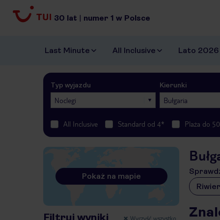
30
lat
|
numer
1
w Polsce
Last Minute
All Inclusive
Lato 2026
Typ wyjazdu
Kierunki
Noclegi
Bułgaria
All Inclusive
Standard od 4*
Plaża do 5
Bułga
Sprawdź
Pokaż na mapie
Riwie
Znal
Filtruj wyniki
Wyczyść wszystko