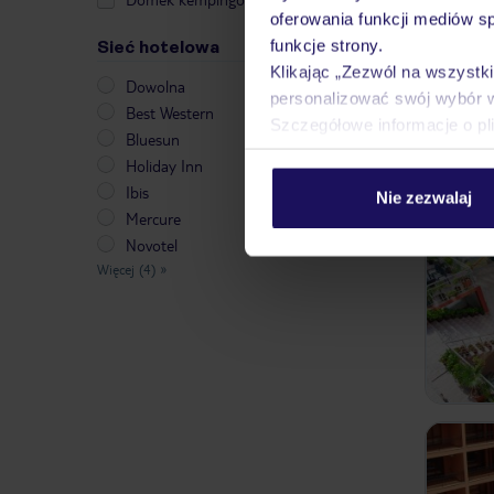
oferowania funkcji mediów s
funkcje strony.
Sieć hotelowa
Klikając „Zezwól na wszystk
Dowolna
personalizować swój wybór 
Best Western
Szczegółowe informacje o pl
Bluesun
Holiday Inn
Ibis
Nie zezwalaj
Mercure
Novotel
Więcej (4)
»