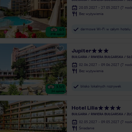
20.05.2027 - 27.05.2027
(7 noc
Bez wyżywienia
darmowe Wi-Fi w całym hotelu
4
/5
218
opinii
Jupiter
BUŁGARIA
RIWIERA BUŁGARSKA
SŁ
02.06.2027 - 09.06.2027
(7 noc
Bez wyżywienia
blisko lokalnych rozrywek
3.5
/5
24
opinie
Hotel Lilia
BUŁGARIA
RIWIERA BUŁGARSKA
ZŁO
02.05.2027 - 09.05.2027
(7 noc
Śniadanie