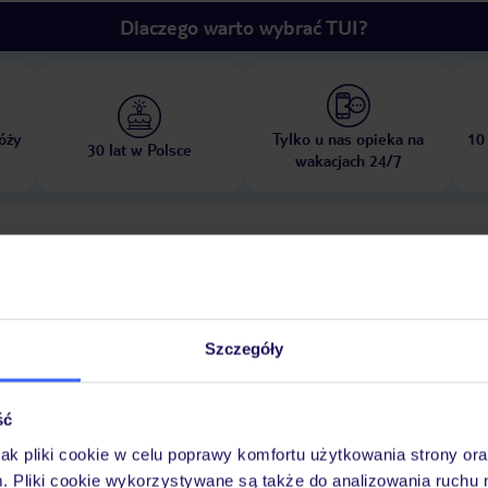
Dlaczego warto wybrać TUI?
óży
Tylko u nas opieka na
10
30 lat w Polsce
wakacjach 24/7
Pokoje
Wyżywienie
Atrakcje
Ważne i
Szczegóły
zny, który należy opłacić bezpośrednio w recepcji hotelu. Wysokość opłat
ść
ień.
jak pliki cookie w celu poprawy komfortu użytkowania strony or
m. Pliki cookie wykorzystywane są także do analizowania ruchu 