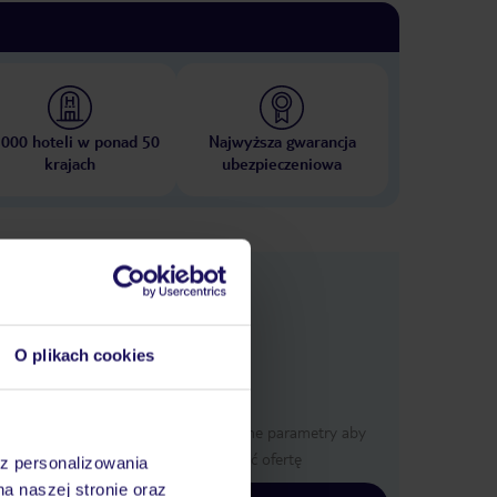
 000 hoteli w ponad 50
Najwyższa gwarancja
krajach
ubezpieczeniowa
nformacje
O plikach cookies
y
Określ poszczególne parametry aby
wyświetlić ofertę
az personalizowania
na naszej stronie oraz