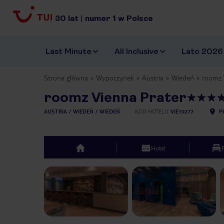
30
lat
|
numer
1
w Polsce
Last Minute
All Inclusive
Lato 2026
Strona główna
Wypoczynek
Austria
Wiedeń
roomz 
roomz Vienna Prater
AUSTRIA
WIEDEŃ
WIEDEŃ
KOD HOTELU
VIE10277
P
Hotel
top
Previous slide