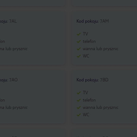
koju
:
7AL
Kod pokoju
:
7AM
TV
fon
telefon
a lub prysznic
wanna lub prysznic
WC
koju
:
7AO
Kod pokoju
:
7BD
TV
fon
telefon
a lub prysznic
wanna lub prysznic
WC