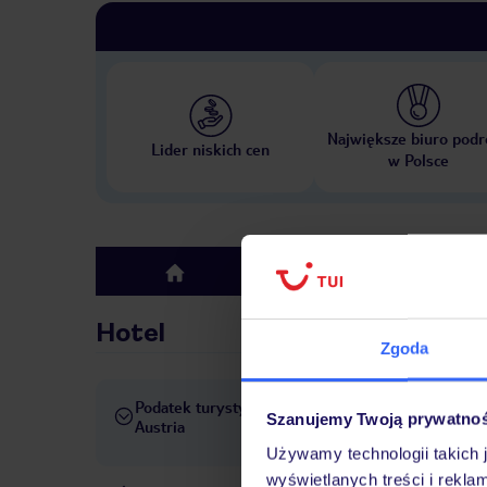
Największe biuro podr
Lider niskich cen
w Polsce
Hotel
top
Hotel
Zgoda
Podatek turystyczny
Obowiązuje podatek turystyc
Szanujemy Twoją prywatno
Austria
wynosi od 2 do 4 EUR/os/dz
Używamy technologii takich 
wyświetlanych treści i rekla