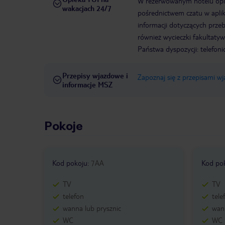
W rezerwowanym hotelu opiek
wakacjach 24/7
pośrednictwem czatu w aplik
informacji dotyczących prze
również wycieczki fakultaty
Państwa dyspozycji: telefon
Przepisy wjazdowe i
Zapoznaj się z przepisami w
informacje MSZ
Pokoje
Kod pokoju
:
7AA
Kod po
TV
TV
telefon
tele
wanna lub prysznic
wann
WC
WC