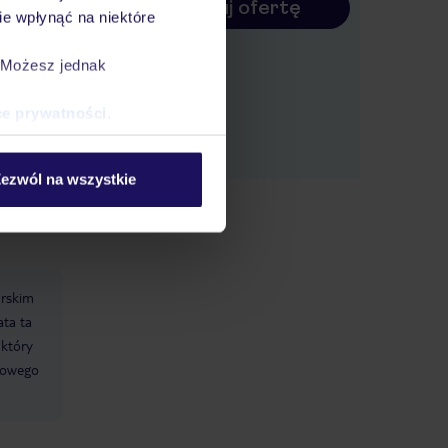
Konfiguruj ofertę
asu.
e wpłynąć na niektóre
. Możesz jednak
sala
ce prywatności
.
zęta
tody
ezwól na wszystkie
urskim
ata ta
 który
zkowego