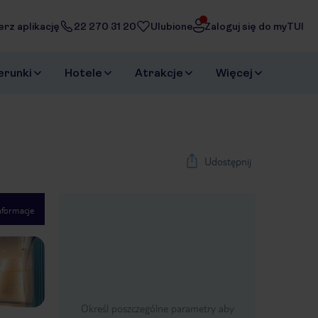
erz aplikację
22 270 31 20
Ulubione
Zaloguj się do myTUI
erunki
Hotele
Atrakcje
Więcej
Udostępnij
nformacje
1
/
30
Next slide
Określ poszczególne parametry aby