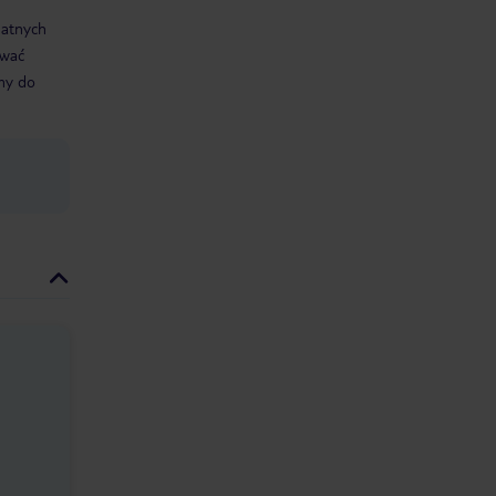
datnych
ować
śmy do