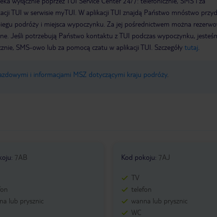
a wyłącznie poprzez TUI Service Center 24/7: telefonicznie, SMS i za
acji TUI w serwisie myTUI. W aplikacji TUI znajdą Państwo mnóstwo przy
biegu podróży i miejsca wypoczynku. Za jej pośrednictwem można rezerw
wne. Jeśli potrzebują Państwo kontaktu z TUI podczas wypoczynku, jeste
icznie, SMS-owo lub za pomocą czatu w aplikacji TUI. Szczegóły
tutaj
.
jazdowymi i informacjami MSZ dotyczącymi kraju podróży
.
koju
:
7AB
Kod pokoju
:
7AJ
TV
fon
telefon
a lub prysznic
wanna lub prysznic
WC