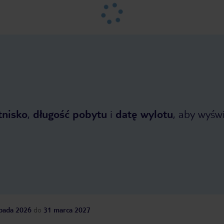
tnisko
,
długość pobytu
i
datę wylotu
, aby wyświe
opada 2026
do
31 marca 2027