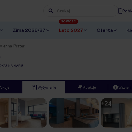
Pobi
Wpisz frazę, której szukasz
NOWOŚĆ
Zima 2026/27
Lato 2027
Oferta
Ki
Vienna Prater
OKAŻ NA MAPIE
Pokoje
Wyżywienie
Atrakcje
Ważne i
+
24