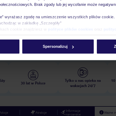
połecznościowych. Brak zgody lub jej wycofanie może negatywni
ie” wyrażasz zgodę na umieszczenie wszystkich plików cookie
wchodząc w zakładkę „Szczegóły”
ikach cookie znajdziesz w
polityce plików cookies
oraz
polity
opada 2026
do
31 marca 2027
Spersonalizuj
Z
Dlaczego warto wybrać TUI?
óży
Tylko u nas opieka na
10
30 lat w Polsce
wakacjach 24/7
Informacje
Pokoje
Atrakcje
Ważne i
narciarskie