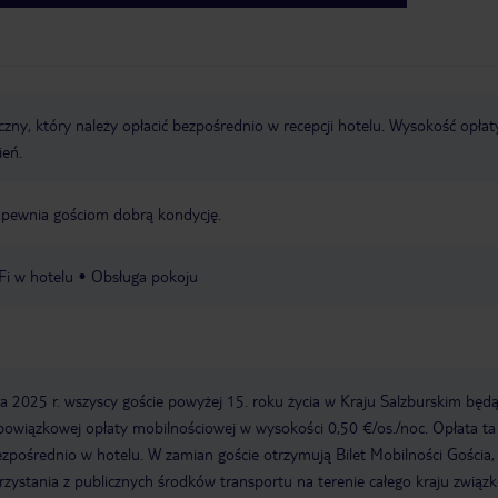
zny, który należy opłacić bezpośrednio w recepcji hotelu. Wysokość opłat
ień.
apewnia gościom dobrą kondycję.
i w hotelu
Obsługa pokoju
 2025 r. wszyscy goście powyżej 15. roku życia w Kraju Salzburskim będ
bowiązkowej opłaty mobilnościowej w wysokości 0,50 €/os./noc. Opłata ta
ezpośrednio w hotelu. W zamian goście otrzymują Bilet Mobilności Gościa,
zystania z publicznych środków transportu na terenie całego kraju zwią