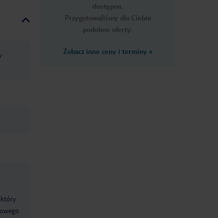
dostępna.
Przygotowaliśmy dla Ciebie
podobne oferty:
Zobacz inne ceny i terminy
»
y
ą
 który
zkowego