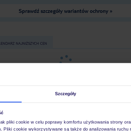
Sprawdź szczegóły wariantów ochrony »
LENDARZ NAJNIŻSZYCH CEN
Szczegóły
ść
z
długość pobytu
i
datę wyjazdu
, aby wyświetlić
jak pliki cookie w celu poprawy komfortu użytkowania strony or
m. Pliki cookie wykorzystywane są także do analizowania ruchu 