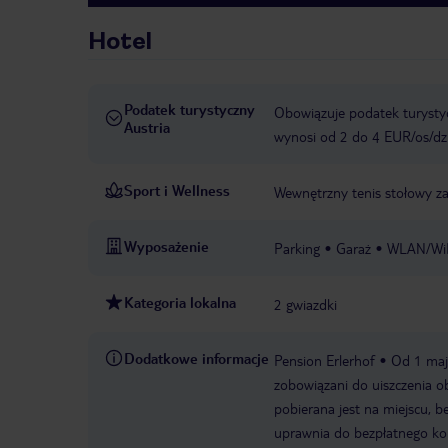
Hotel
Podatek turystyczny
Obowiązuje podatek turystyc
Austria
wynosi od 2 do 4 EUR/os/dz
Sport i Wellness
Wewnętrzny tenis stołowy z
Wyposażenie
Parking
Garaż
WLAN/WiF
Kategoria lokalna
2 gwiazdki
Dodatkowe informacje
Pension Erlerhof
Od 1 maja
zobowiązani do uiszczenia o
pobierana jest na miejscu, b
uprawnia do bezpłatnego kor