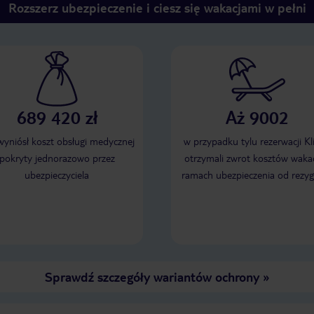
Rozszerz ubezpieczenie i ciesz się wakacjami w pełni
689 420 zł
Aż 9002
 wyniósł koszt obsługi medycznej
w przypadku tylu rezerwacji Kl
pokryty jednorazowo przez
otrzymali zwrot kosztów wakac
ubezpieczyciela
ramach ubezpieczenia od rezyg
Sprawdź szczegóły wariantów ochrony
»