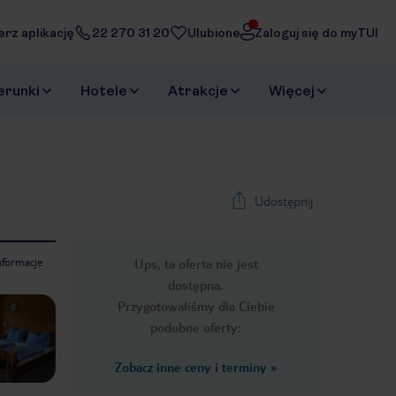
erz aplikację
22 270 31 20
Ulubione
Zaloguj się do myTUI
erunki
Hotele
Atrakcje
Więcej
Udostępnij
nformacje
Ups, ta oferta nie jest
1
/
9
dostępna.
Next slide
Przygotowaliśmy dla Ciebie
podobne oferty:
Zobacz inne ceny i terminy
»