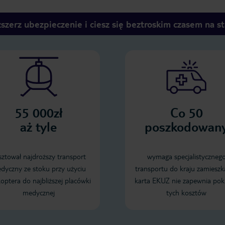
szerz ubezpieczenie i ciesz się beztroskim czasem na s
55 000zł
Co 50
aż tyle
poszkodowan
sztował najdroższy transport
wymaga specjalistyczneg
dyczny ze stoku przy użyciu
transportu do kraju zamieszk
koptera do najbliższej placówki
karta EKUZ nie zapewnia pok
medycznej
tych kosztów