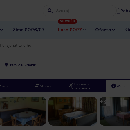
Pobi
Wpisz frazę, której szukasz
NOWOŚĆ
Zima 2026/27
Lato 2027
Oferta
Ki
Pensjonat Erlerhof
POKAŻ NA MAPIE
Informacje
Pokoje
Atrakcje
Ważne i
narciarskie
+
3