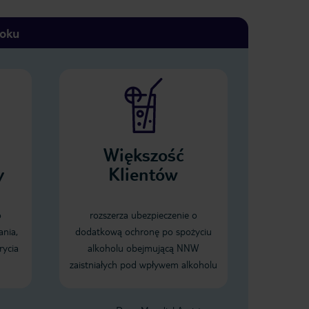
toku
Większość
y
Klientów
o
rozszerza ubezpieczenie o
ania,
dodatkową ochronę po spożyciu
rycia
alkoholu obejmującą NNW
zaistniałych pod wpływem alkoholu