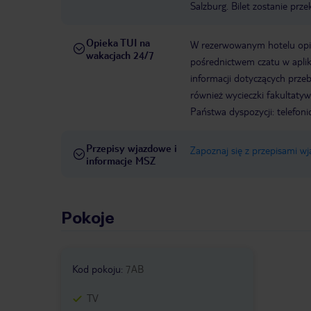
Salzburg. Bilet zostanie pr
Opieka TUI na
W rezerwowanym hotelu opiek
wakacjach 24/7
pośrednictwem czatu w aplik
informacji dotyczących prze
również wycieczki fakultaty
Państwa dyspozycji: telefon
Przepisy wjazdowe i
Zapoznaj się z przepisami w
informacje MSZ
Pokoje
Kod pokoju
:
7AB
TV