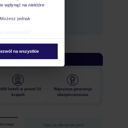
e wpłynąć na niektóre
. Możesz jednak
ce prywatności
.
ezwól na wszystkie
 000 hoteli w ponad 50
Najwyższa gwarancja
krajach
ubezpieczeniowa
nformacje
Ups, ta oferta nie jest