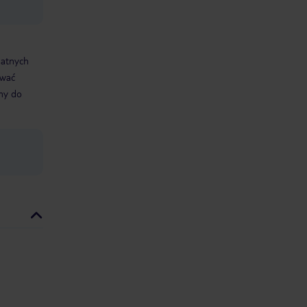
datnych
ować
śmy do