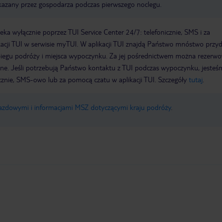
zekazany przez gospodarza podczas pierwszego noclegu.
a wyłącznie poprzez TUI Service Center 24/7: telefonicznie, SMS i za
acji TUI w serwisie myTUI. W aplikacji TUI znajdą Państwo mnóstwo przy
biegu podróży i miejsca wypoczynku. Za jej pośrednictwem można rezerw
wne. Jeśli potrzebują Państwo kontaktu z TUI podczas wypoczynku, jeste
icznie, SMS-owo lub za pomocą czatu w aplikacji TUI. Szczegóły
tutaj
.
jazdowymi i informacjami MSZ dotyczącymi kraju podróży
.