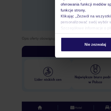
oferowania funkcji mediów s
funkcje strony.
Klikając „Zezwól na wszystk
personalizować swój wybór 
Szczegółowe informacje o pl
Opis oferty obowiązuje dla wyjazdów w terminie
od
1 list
Nie zezwalaj
Największe biuro podr
Lider niskich cen
w Polsce
Hotel
top