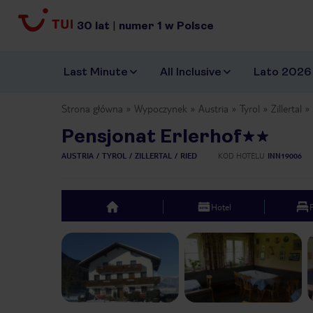
30
lat
|
numer
1
w Polsce
Last Minute
All Inclusive
Lato 2026
Strona główna
Wypoczynek
Austria
Tyrol
Zillertal
Pensjonat Erlerhof
AUSTRIA
TYROL
ZILLERTAL
RIED
KOD HOTELU
INN19006
Hotel
top
Previous slide