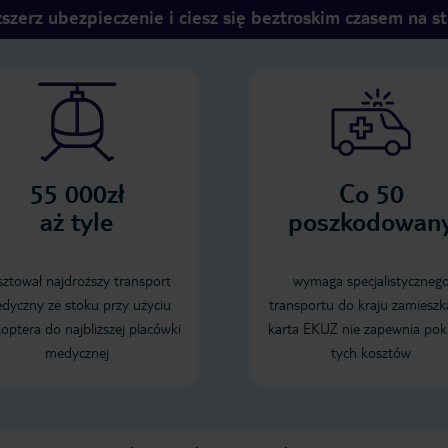
szerz ubezpieczenie i ciesz się beztroskim czasem na s
55 000zł
Co 50
aż tyle
poszkodowan
sztował najdroższy transport
wymaga specjalistyczneg
dyczny ze stoku przy użyciu
transportu do kraju zamieszk
koptera do najbliższej placówki
karta EKUZ nie zapewnia pok
medycznej
tych kosztów