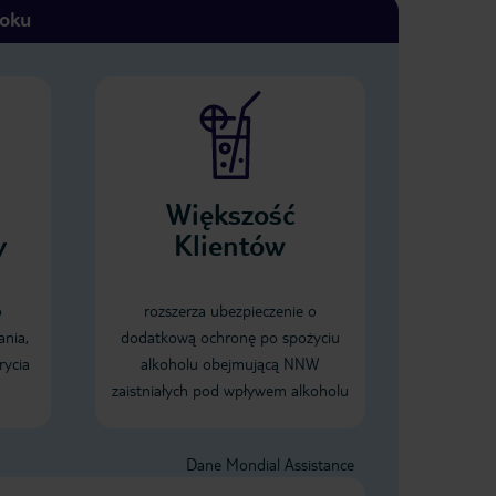
toku
Większość
y
Klientów
o
rozszerza ubezpieczenie o
ania,
dodatkową ochronę po spożyciu
rycia
alkoholu obejmującą NNW
zaistniałych pod wpływem alkoholu
Dane Mondial Assistance