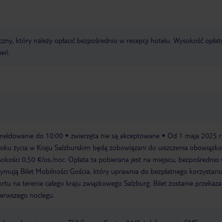
zny, który należy opłacić bezpośrednio w recepcji hotelu. Wysokość opłat
ień.
meldowanie do 10:00
zwierzęta nie są akceptowane
Od 1 maja 2025 r
roku życia w Kraju Salzburskim będą zobowiązani do uiszczenia obowiązk
okości 0,50 €/os./noc. Opłata ta pobierana jest na miejscu, bezpośrednio
zymują Bilet Mobilności Gościa, który uprawnia do bezpłatnego korzystani
rtu na terenie całego kraju związkowego Salzburg. Bilet zostanie przekaz
ierwszego noclegu.