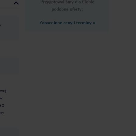
Przygotowaliśmy dla Ciebie
podobne oferty:
Zobacz inne ceny i terminy
»
y
.
owej
 w
a z
any