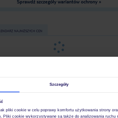
Sprawdź szczegóły wariantów ochrony »
LENDARZ NAJNIŻSZYCH CEN
Szczegóły
z
długość pobytu
i
datę wyjazdu
, aby wyświetlić
ść
jak pliki cookie w celu poprawy komfortu użytkowania strony or
m. Pliki cookie wykorzystywane są także do analizowania ruchu 