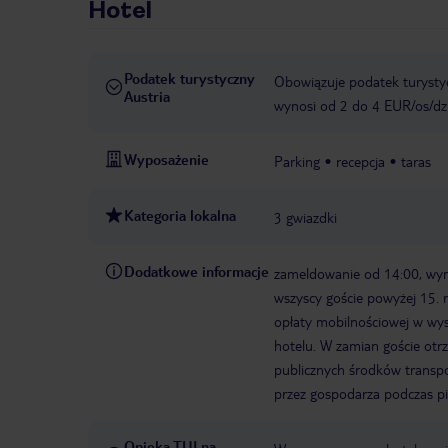
Hotel
Podatek turystyczny
Obowiązuje podatek turystyc
Austria
wynosi od 2 do 4 EUR/os/dz
Wyposażenie
Parking
recepcja
taras
Kategoria lokalna
3 gwiazdki
Dodatkowe informacje
zameldowanie od 14:00, wy
wszyscy goście powyżej 15. 
opłaty mobilnościowej w wys
hotelu. W zamian goście otr
publicznych środków transpo
przez gospodarza podczas p
Opieka TUI na