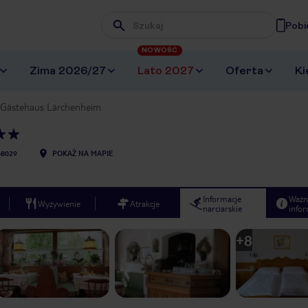
Pobi
Wpisz frazę, której szukasz
NOWOŚĆ
Zima 2026/27
Lato 2027
Oferta
Ki
Gästehaus Lärchenheim
68029
POKAŻ NA MAPIE
Informacje
Ważn
Wyżywienie
Atrakcje
narciarskie
infor
+
8