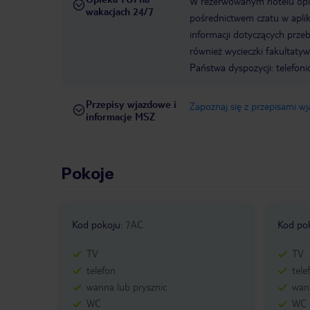
W rezerwowanym hotelu opiek
wakacjach 24/7
pośrednictwem czatu w aplik
informacji dotyczących prze
również wycieczki fakultaty
Państwa dyspozycji: telefon
Przepisy wjazdowe i
Zapoznaj się z przepisami w
informacje MSZ
Pokoje
Kod pokoju
:
7AC
Kod po
TV
TV
telefon
tele
wanna lub prysznic
wann
WC
WC