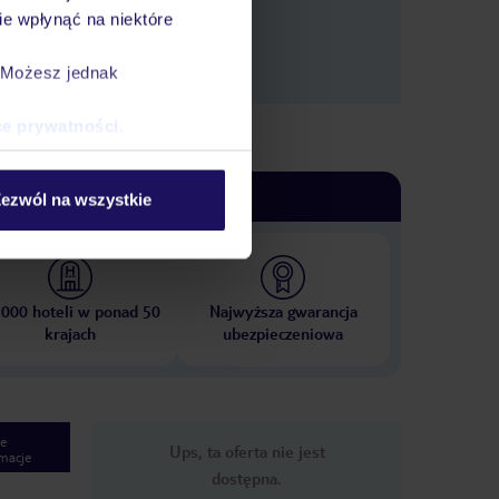
e wpłynąć na niektóre
. Możesz jednak
ce prywatności
.
ezwól na wszystkie
 000 hoteli w ponad 50
Najwyższa gwarancja
krajach
ubezpieczeniowa
e
Ups, ta oferta nie jest
macje
dostępna.