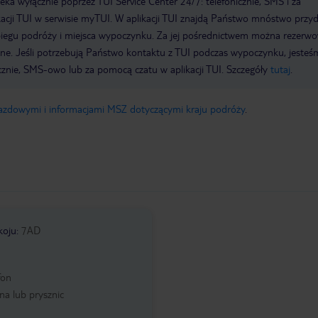
a wyłącznie poprzez TUI Service Center 24/7: telefonicznie, SMS i za
acji TUI w serwisie myTUI. W aplikacji TUI znajdą Państwo mnóstwo przy
biegu podróży i miejsca wypoczynku. Za jej pośrednictwem można rezerw
wne. Jeśli potrzebują Państwo kontaktu z TUI podczas wypoczynku, jeste
icznie, SMS-owo lub za pomocą czatu w aplikacji TUI. Szczegóły
tutaj
.
jazdowymi i informacjami MSZ dotyczącymi kraju podróży
.
koju
:
7AD
fon
a lub prysznic