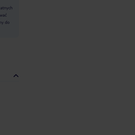
datnych
ować
śmy do