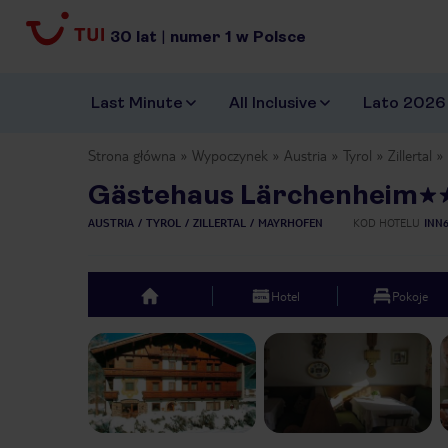
30
lat
|
numer
1
w Polsce
Last Minute
All Inclusive
Lato 2026
Strona główna
Wypoczynek
Austria
Tyrol
Zillertal
Gästehaus Lärchenheim
AUSTRIA
TYROL
ZILLERTAL
MAYRHOFEN
KOD HOTELU
INN
Hotel
Pokoje
top
Previous slide