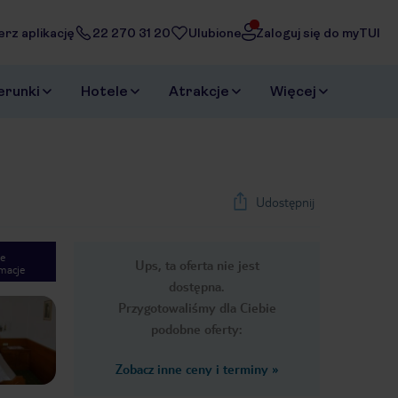
erz aplikację
22 270 31 20
Ulubione
Zaloguj się do myTUI
erunki
Hotele
Atrakcje
Więcej
Udostępnij
e
Ups, ta oferta nie jest
macje
1
/
14
dostępna.
Next slide
Przygotowaliśmy dla Ciebie
podobne oferty:
Zobacz inne ceny i terminy
»