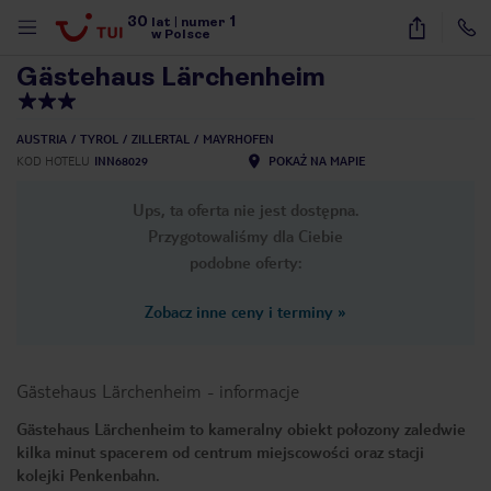
30
1
1
/
14
lat
|
numer
w Polsce
Gästehaus Lärchenheim
AUSTRIA
TYROL
ZILLERTAL
MAYRHOFEN
KOD HOTELU
INN68029
POKAŻ NA MAPIE
Ups, ta oferta nie jest dostępna.
Przygotowaliśmy dla Ciebie
podobne oferty:
Zobacz inne ceny i terminy
»
Gästehaus Lärchenheim
-
informacje
Gästehaus Lärchenheim to kameralny obiekt połozony zaledwie
kilka minut spacerem od centrum miejscowości oraz stacji
nute
kolejki Penkenbahn.