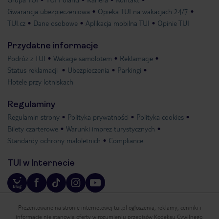
Gwarancja ubezpieczeniowa
Opieka TUI na wakacjach 24/7
TUI.cz
Dane osobowe
Aplikacja mobilna TUI
Opinie TUI
Przydatne informacje
Podróż z TUI
Wakacje samolotem
Reklamacje
Status reklamacji
Ubezpieczenia
Parkingi
Hotele przy lotniskach
Regulaminy
Regulamin strony
Polityka prywatności
Polityka cookies
Bilety czarterowe
Warunki imprez turystycznych
Standardy ochrony małoletnich
Compliance
TUI w Internecie
Prezentowane na stronie internetowej tui.pl ogłoszenia, reklamy, cenniki i
informacje nie stanowią oferty w rozumieniu przepisów Kodeksu Cywilnego.