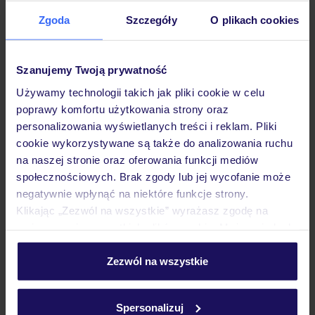
Sprawdź szczegóły
Zgoda
Szczegóły
O plikach cookies
wariantów ochrony »
Szanujemy Twoją prywatność
Używamy technologii takich jak pliki cookie w celu
poprawy komfortu użytkowania strony oraz
Dlaczego warto wybrać TUI?
personalizowania wyświetlanych treści i reklam. Pliki
cookie wykorzystywane są także do analizowania ruchu
na naszej stronie oraz oferowania funkcji mediów
społecznościowych. Brak zgody lub jej wycofanie może
negatywnie wpłynąć na niektóre funkcje strony.
Lider niskich cen
Największe biuro
30 lat w P
Klikając „Zezwól na wszystkie” wyrażasz zgodę na
podróży w Polsce
umieszczenie wszystkich plików cookie. Możesz jednak
personalizować swój wybór wchodząc w zakładkę
„Szczegóły”
Zezwól na wszystkie
Szczegółowe informacje o plikach cookie znajdziesz
w
polityce plików cookies
oraz
polityce prywatności
.
Hotel
Spersonalizuj