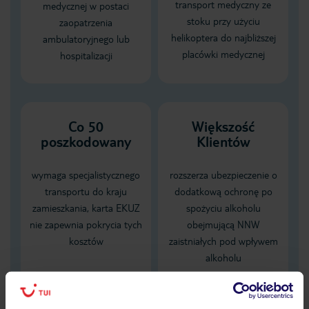
transport medyczny ze
medycznej w postaci
stoku przy użyciu
zaopatrzenia
helikoptera do najbliższej
ambulatoryjnego lub
placówki medycznej
hospitalizacji
Co 50
Większość
poszkodowany
Klientów
wymaga specjalistycznego
rozszerza ubezpieczenie o
transportu do kraju
dodatkową ochronę po
zamieszkania, karta EKUZ
spożyciu alkoholu
nie zapewnia pokrycia tych
obejmującą NNW
kosztów
zaistniałych pod wpływem
alkoholu
Dane Mondial Assistance