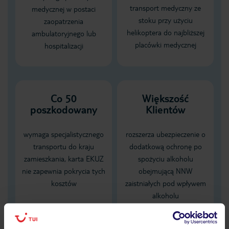
transport medyczny ze
medycznej w postaci
stoku przy użyciu
zaopatrzenia
helikoptera do najbliższej
ambulatoryjnego lub
placówki medycznej
hospitalizacji
Co 50
Większość
poszkodowany
Klientów
wymaga specjalistycznego
rozszerza ubezpieczenie o
transportu do kraju
dodatkową ochronę po
zamieszkania, karta EKUZ
spożyciu alkoholu
nie zapewnia pokrycia tych
obejmującą NNW
kosztów
zaistniałych pod wpływem
alkoholu
Dane Mondial Assistance