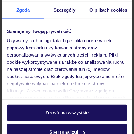
Zgoda
Szczegóły
O plikach cookies
Sprawdź szczegóły
wariantów ochrony »
Szanujemy Twoją prywatność
Używamy technologii takich jak pliki cookie w celu
poprawy komfortu użytkowania strony oraz
Dlaczego warto wybrać TUI?
personalizowania wyświetlanych treści i reklam. Pliki
cookie wykorzystywane są także do analizowania ruchu
na naszej stronie oraz oferowania funkcji mediów
społecznościowych. Brak zgody lub jej wycofanie może
negatywnie wpłynąć na niektóre funkcje strony.
Lider niskich cen
Największe biuro
30 lat w P
Klikając „Zezwól na wszystkie” wyrażasz zgodę na
podróży w Polsce
umieszczenie wszystkich plików cookie. Możesz jednak
personalizować swój wybór wchodząc w zakładkę
„Szczegóły”
Zezwól na wszystkie
Szczegółowe informacje o plikach cookie znajdziesz
w
polityce plików cookies
oraz
polityce prywatności
.
Hotel
Spersonalizuj