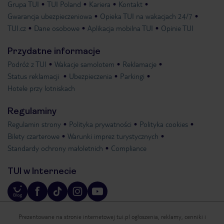
Grupa TUI
TUI Poland
Kariera
Kontakt
Gwarancja ubezpieczeniowa
Opieka TUI na wakacjach 24/7
TUI.cz
Dane osobowe
Aplikacja mobilna TUI
Opinie TUI
Przydatne informacje
Podróż z TUI
Wakacje samolotem
Reklamacje
Status reklamacji
Ubezpieczenia
Parkingi
Hotele przy lotniskach
Regulaminy
Regulamin strony
Polityka prywatności
Polityka cookies
Bilety czarterowe
Warunki imprez turystycznych
Standardy ochrony małoletnich
Compliance
TUI w Internecie
Prezentowane na stronie internetowej tui.pl ogłoszenia, reklamy, cenniki i