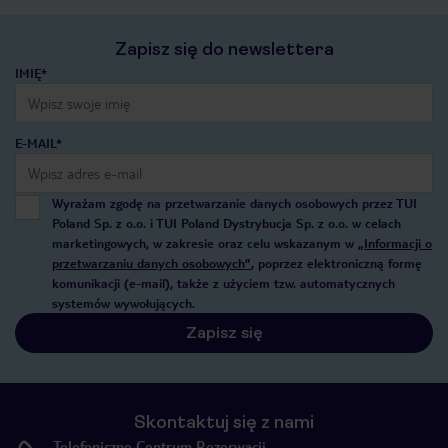
Zapisz się do newslettera
IMIĘ*
E-MAIL*
Wyrażam zgodę na przetwarzanie danych osobowych przez TUI
Poland Sp. z o.o. i TUI Poland Dystrybucja Sp. z o.o. w celach
marketingowych, w zakresie oraz celu wskazanym w
„Informacji o
przetwarzaniu danych osobowych”
, poprzez elektroniczną formę
komunikacji (e-mail), także z użyciem tzw. automatycznych
systemów wywołujących.
Zapisz się
Skontaktuj się z nami
Telefoniczne Centrum Rezerwacji