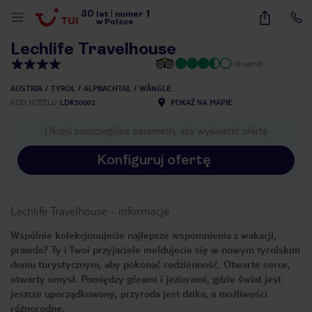
30
1
1
/
21
lat
|
numer
w Polsce
Lechlife Travelhouse
(6 opinii)
AUSTRIA
TYROL
ALPBACHTAL
WÄNGLE
KOD HOTELU
LDK50002
POKAŻ NA MAPIE
Określ poszczególne parametry aby wyświetlić ofertę
Konfiguruj ofertę
Lechlife Travelhouse
-
informacje
Wspólnie kolekcjonujecie najlepsze wspomnienia z wakacji,
prawda? Ty i Twoi przyjaciele meldujecie się w nowym tyrolskim
domu turystycznym, aby pokonać codzienność. Otwarte serce,
otwarty umysł. Pomiędzy górami i jeziorami, gdzie świat jest
jeszcze uporządkowany, przyroda jest dzika, a możliwości
nute
różnorodne.