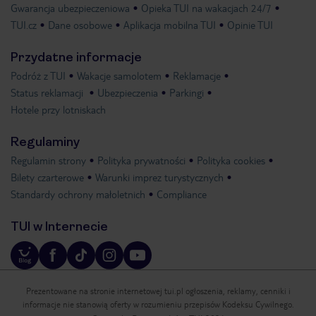
Gwarancja ubezpieczeniowa
Opieka TUI na wakacjach 24/7
TUI.cz
Dane osobowe
Aplikacja mobilna TUI
Opinie TUI
Przydatne informacje
Podróż z TUI
Wakacje samolotem
Reklamacje
Status reklamacji
Ubezpieczenia
Parkingi
Hotele przy lotniskach
Regulaminy
Regulamin strony
Polityka prywatności
Polityka cookies
Bilety czarterowe
Warunki imprez turystycznych
Standardy ochrony małoletnich
Compliance
TUI w Internecie
Prezentowane na stronie internetowej tui.pl ogłoszenia, reklamy, cenniki i
informacje nie stanowią oferty w rozumieniu przepisów Kodeksu Cywilnego.