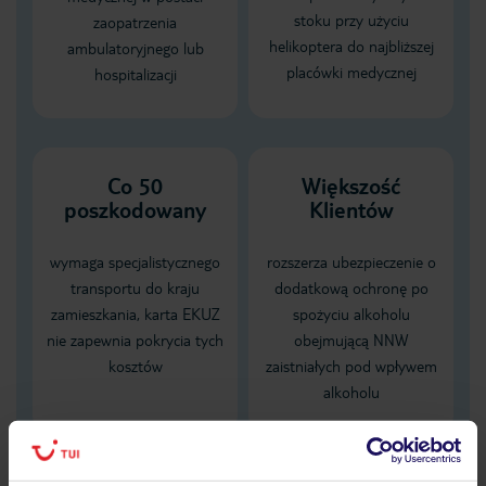
stoku przy użyciu
zaopatrzenia
helikoptera do najbliższej
ambulatoryjnego lub
placówki medycznej
hospitalizacji
Co 50
Większość
poszkodowany
Klientów
wymaga specjalistycznego
rozszerza ubezpieczenie o
transportu do kraju
dodatkową ochronę po
zamieszkania, karta EKUZ
spożyciu alkoholu
nie zapewnia pokrycia tych
obejmującą NNW
kosztów
zaistniałych pod wpływem
alkoholu
Dane Mondial Assistance