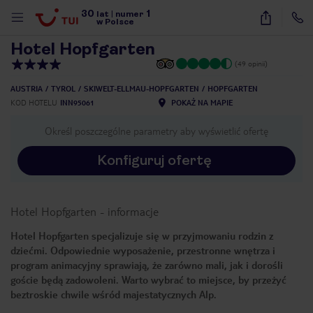
30
1
1
/
20
lat
|
numer
w Polsce
Hotel Hopfgarten
(49 opinii)
AUSTRIA
TYROL
SKIWELT-ELLMAU-HOPFGARTEN
HOPFGARTEN
KOD HOTELU
INN95061
POKAŻ NA MAPIE
Określ poszczególne parametry aby wyświetlić ofertę
Konfiguruj ofertę
Hotel Hopfgarten
-
informacje
Hotel Hopfgarten specjalizuje się w przyjmowaniu rodzin z
dziećmi. Odpowiednie wyposażenie, przestronne wnętrza i
program animacyjny sprawiają, że zarówno mali, jak i dorośli
goście będą zadowoleni. Warto wybrać to miejsce, by przeżyć
beztroskie chwile wśród majestatycznych Alp.
nute