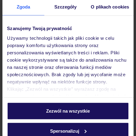
Sprawdź szczegóły
Zgoda
Szczegóły
O plikach cookies
wariantów ochrony »
Szanujemy Twoją prywatność
Używamy technologii takich jak pliki cookie w celu
poprawy komfortu użytkowania strony oraz
Dlaczego warto wybrać TUI?
personalizowania wyświetlanych treści i reklam. Pliki
cookie wykorzystywane są także do analizowania ruchu
na naszej stronie oraz oferowania funkcji mediów
społecznościowych. Brak zgody lub jej wycofanie może
negatywnie wpłynąć na niektóre funkcje strony.
Lider niskich cen
Największe biuro
30 lat w P
podróży w Polsce
Klikając „Zezwól na wszystkie” wyrażasz zgodę na
umieszczenie wszystkich plików cookie. Możesz jednak
personalizować swój wybór wchodząc w zakładkę
„Szczegóły”
Zezwól na wszystkie
Szczegółowe informacje o plikach cookie znajdziesz
w
polityce plików cookies
oraz
polityce prywatności
.
Hotel
Spersonalizuj