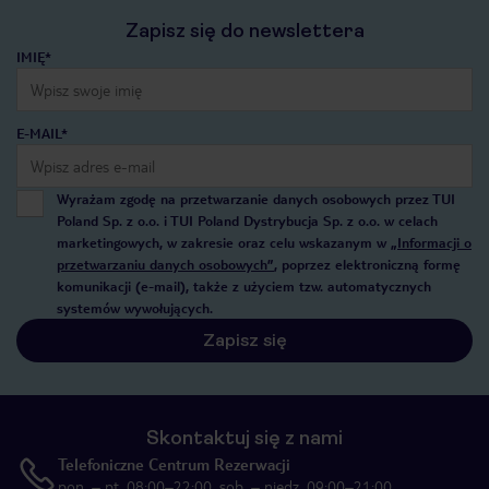
Zapisz się do newslettera
IMIĘ*
E-MAIL*
Wyrażam zgodę na przetwarzanie danych osobowych przez TUI
Poland Sp. z o.o. i TUI Poland Dystrybucja Sp. z o.o. w celach
marketingowych, w zakresie oraz celu wskazanym w
„Informacji o
przetwarzaniu danych osobowych”
, poprzez elektroniczną formę
komunikacji (e-mail), także z użyciem tzw. automatycznych
systemów wywołujących.
Zapisz się
Skontaktuj się z nami
Telefoniczne Centrum Rezerwacji
pon. – pt. 08:00–22:00, sob. – niedz. 09:00–21:00